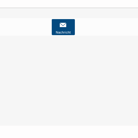
Nachricht
Nutzungsbedingungen
Datenschutz
Barrierefreiheit