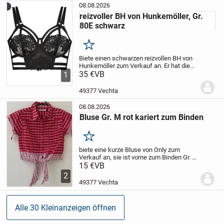
08.08.2026
reizvoller BH von Hunkemöller, Gr.
80E schwarz
Merken
Biete einen schwarzen reizvollen BH von
Hunkemöller zum Verkauf an. Er hat die
Größe 80E und sieht getragen mega aus.
35 €
VB
1
49377 Vechta
08.08.2026
Bluse Gr. M rot kariert zum Binden
Merken
biete eine kurze Bluse von Only zum
Verkauf an, sie ist vorne zum Binden
Gr. M
rot-weiß kariert
15 €
VB
Weite unter den Achseln
von Naht zu Naht. ca. 47 cm
Rückenlänge:
2
ca. 67 cm
Material: 100% Baumwolle
49377 Vechta
Alle 30 Kleinanzeigen öffnen