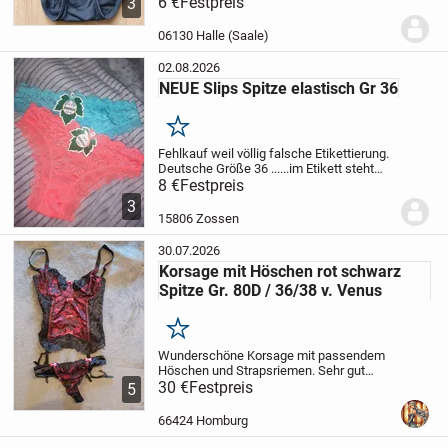
(einfach, ungedehnt): 29 cm
6 €
Festpreis
Sehr guter
3
Zustand.
6,00 Euro + VK (1,80 Euro
Großbrief).
Keine Abholung, nur Versand.
06130 Halle (Saale)
Zahlung...
02.08.2026
NEUE Slips Spitze elastisch Gr 36
Merken
Fehlkauf weil völlig falsche Etikettierung.
Deutsche Größe 36 ......im Etikett steht
XXL welche überhaupt nicht stimmt. Neu
8 €
Festpreis
unbenutzt wundervolles weiches
3
elastisches Material
Preis pro
15806 Zossen
Teil
Verkauf...
30.07.2026
Korsage mit Höschen rot schwarz
Spitze Gr. 80D / 36/38 v. Venus
Merken
Wunderschöne Korsage mit passendem
Höschen und Strapsriemen. Sehr gut
erhalten.
30 €
Festpreis
Versand: 4,20€.
Ausschließlich
5
Versand. Zahlung per PayPal.
Verkauf
von Privat. Kein Umtausch und
66424 Homburg
Gewährleistung.