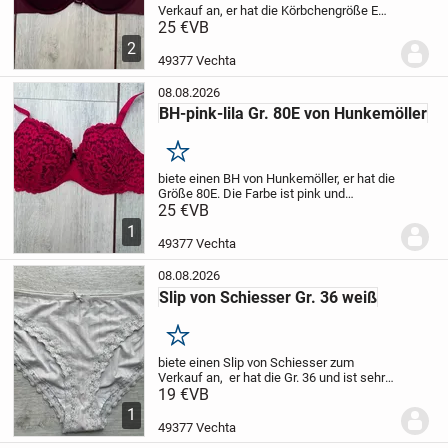
Verkauf an, er hat die Körbchengröße E
und in der wunderschönen Farbe
25 €
VB
burgunder rot
2
49377 Vechta
08.08.2026
BH-pink-lila Gr. 80E von Hunkemöller
Merken
biete einen BH von Hunkemöller, er hat die
Größe 80E. Die Farbe ist pink und
hinterlegt mit lila, er hat einen super Sitz
25 €
VB
und man fühlt sich sofort wohl
1
49377 Vechta
08.08.2026
Slip von Schiesser Gr. 36 weiß
Merken
biete einen Slip von Schiesser zum
Verkauf an,
er hat die Gr. 36 und ist sehr
schön zu tragen
19 €
VB
die Farbe ist weiß,
vielleicht auch cremeweiß...der eine so
1
der andere so
49377 Vechta