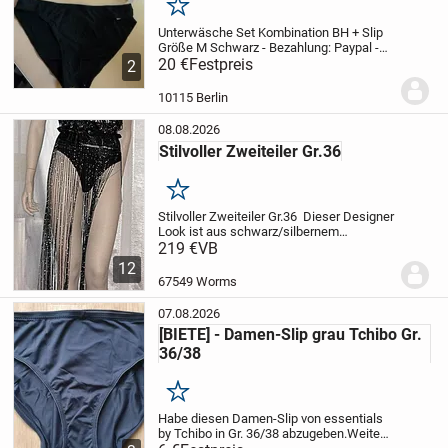
Merken
Unterwäsche Set Kombination BH + Slip
Größe M Schwarz
- Bezahlung: Paypal
-
Haustierfreier und rauchfreier Haushalt
20 €
Festpreis
-
2
Versand erfolgt noch am selben Tag,
wenn die Post noch geöffnet hat
-...
10115 Berlin
08.08.2026
Stilvoller Zweiteiler Gr.36
Merken
Stilvoller Zweiteiler Gr.36
Dieser Designer
Look ist aus schwarz/silbernem
Mischgewebe, halbtransparent durch
219 €
VB
deine Bewegungen. Leicht und luftig,
12
ideal für sonnige Tage bei jedem Festival.
67549 Worms
Sein...
07.08.2026
[BIETE] - Damen-Slip grau Tchibo Gr.
36/38
Merken
Habe diesen Damen-Slip von essentials
by Tchibo in Gr. 36/38 abzugeben.
Weite