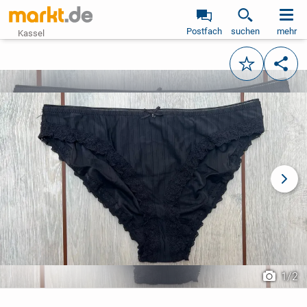
Postfach
suchen
mehr
Kassel
Merken
Teile
vorheriges Bild
näch
1
/
2