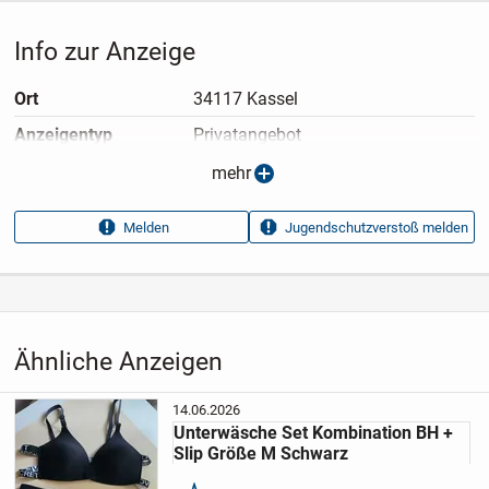
Info zur Anzeige
Ort
34117 Kassel
Anzeigen­typ
Privatangebot
Anzeigen­datum
08.07.2026
mehr
Anzeigen­kennung
081b2f6c
Melden
Jugendschutzverstoß melden
Aufrufe dieser
43
Anzeige
Kategorie
Haus & Garten
›
Kleidung
›
Damenkleidung
›
Damenunterwäsche
›
Damenslips
Ähnliche Anzeigen
14.06.2026
Unterwäsche Set Kombination BH +
Slip Größe M Schwarz