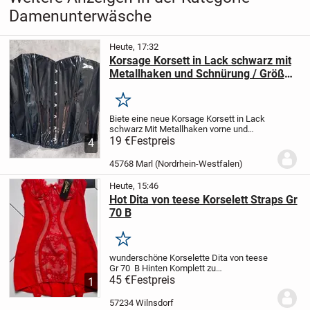
Damenunterwäsche
Heute, 17:32
Korsage Korsett in Lack schwarz mit
Metallhaken und Schnürung / Größe
XXL / Neu
Merken
Biete eine neue Korsage Korsett in Lack
schwarz
Mit Metallhaken vorne und
Bandschnürung hinter
19 €
Festpreis
Mit Taillenformung
4
und Bauchkontrolle
Halterlos
Lack PU
Leder
Größe XXL
Abholung in 45768
45768 Marl (Nordrhein-Westfalen)
Marl,...
Heute, 15:46
Hot Dita von teese Korselett Straps Gr
70 B
Merken
wunderschöne Korselette Dita von teese
Gr 70 B Hinten Komplett zu
öffnen
45 €
Festpreis
Versand 5€
Privatverkauf daher
1
keine Garantie und Rücknahme oder
Umtausch Nichtraucherhaushalt
57234 Wilnsdorf