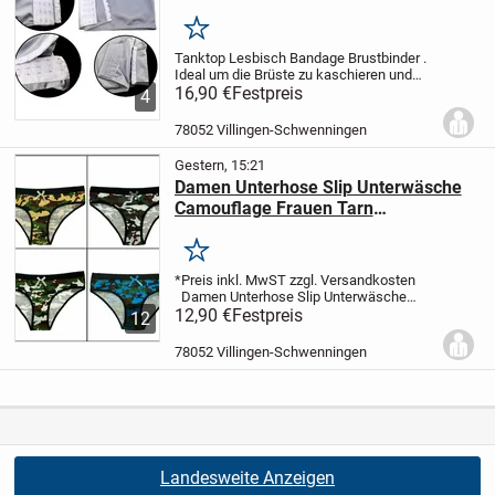
Kaschieren Grau S M L XL XXL 16,90
€*
Merken
Tanktop Lesbisch Bandage Brustbinder .
Ideal um die Brüste zu kaschieren und
Flach aussehen zu lassen.
16,90 €
Festpreis
Man kann es
4
als Tanktop einzeln tragen oder auch
unter den Klamotten,Kleidern,T-Shirts...
78052 Villingen-Schwenningen
Gestern, 15:21
Damen Unterhose Slip Unterwäsche
Camouflage Frauen Tarn
Unterwäsche S M L XL 12,90 €*
Merken
*Preis inkl. MwST zzgl. Versandkosten
Damen Unterhose Slip Unterwäsche
Camouflage in 4 verschiedene Varianten
12,90 €
Festpreis
12
S M L XL
Zustand: Neu
Farbe:
Camouflage (Blau / Weiß-Grau / Weiß-
78052 Villingen-Schwenningen
Grün /...
Landesweite Anzeigen