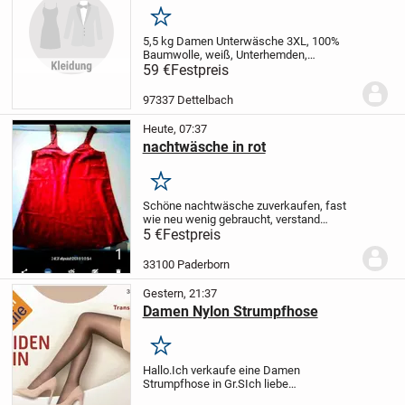
Merken
5,5 kg Damen Unterwäsche 3XL, 100%
Baumwolle, weiß, Unterhemden,
Unterhemden mit Halbärmeln, Slips,
59 €
Festpreis
neuwertig, für 59 €.
97337 Dettelbach
Heute, 07:37
nachtwäsche in rot
Merken
Schöne nachtwäsche zuverkaufen, fast
wie neu wenig gebraucht, verstand
möglich
Gr 40-42
Für 5€
Nicht lange
5 €
Festpreis
überlegen
1
33100 Paderborn
Gestern, 21:37
Damen Nylon Strumpfhose
Merken
Hallo.
Ich verkaufe eine Damen
Strumpfhose in Gr.S
Ich liebe
Strumpfhosen.
Habe sehr viele