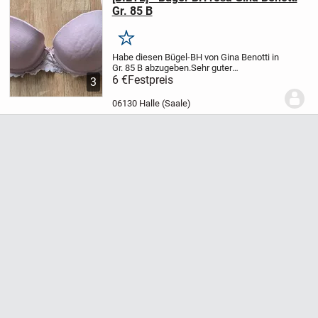
Gr. 85 B
Merken
Habe diesen Bügel-BH von Gina Benotti in
Gr. 85 B abzugeben.
Sehr guter
Zustand.
6 €
Festpreis
6,00 Euro + VK (1,80 Euro
3
Großbrief).
Keine Abholung, nur Versand.
Zahlung per Paypal.
06130 Halle (Saale)