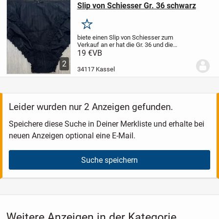
Slip von Schiesser Gr. 36 schwarz
Merken
biete einen Slip von Schiesser zum
Verkauf an
er hat die Gr. 36 und die
reizvolle Farbe schwarz
getragen und
19 €
VB
gewaschen
2
34117 Kassel
Leider wurden nur 2 Anzeigen gefunden.
Speichere diese Suche in Deiner Merkliste und erhalte bei
neuen Anzeigen optional eine E-Mail.
Suche speichern
Weitere Anzeigen in der Kategorie