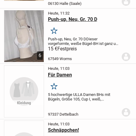
Großbrief).
Keine Abholung, nur Versand.
06130 Halle (Saale)
Zahlung per Paypal.
Heute, 11:32
Push-up, Neu, Gr. 70 D
Merken
Push-up, Neu, Gr. 70 D
Dieser
vorgeformte, weiße Bügel-BH ist ganz und
gar aus Spitze.
Die überkreuzten Träger
15 €
Festpreis
mit Spitze machen ihn super sexy! An den
6
Trägern ist der BH mit einer kleinen
67549 Worms
Schleife...
Heute, 11:03
Für Damen
Merken
5 hochwertige ULLA Damen BHs mit
Bügeln, Größe 105, Cup I, weiß,
schulterentlastend, neuwertig, designed
in Germany, mit einem Waschsäckchen,
für 99 € zu verkaufen.
97337 Dettelbach
Heute, 11:03
Schnäppchen!