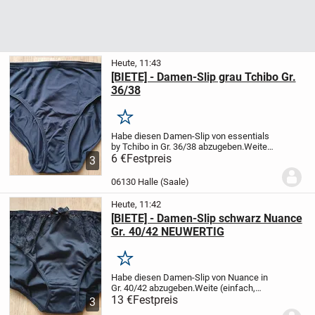
Heute, 11:43
[BIETE] - Damen-Slip grau Tchibo Gr.
36/38
Merken
Habe diesen Damen-Slip von essentials
by Tchibo in Gr. 36/38 abzugeben.
Weite
(einfach, ungedehnt): 29 cm
6 €
Festpreis
Sehr guter
3
Zustand.
6,00 Euro + VK (1,80 Euro
Großbrief).
Keine Abholung, nur Versand.
06130 Halle (Saale)
Zahlung...
Heute, 11:42
[BIETE] - Damen-Slip schwarz Nuance
Gr. 40/42 NEUWERTIG
Merken
Habe diesen Damen-Slip von Nuance in
Gr. 40/42 abzugeben.
Weite (einfach,
ungedehnt): 32 cm
13 €
Festpreis
Neuwertiger
3
Zustand.
13,00 Euro + VK (1,80 Euro