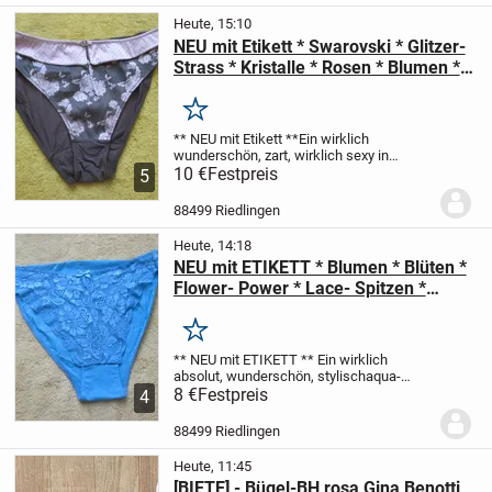
Heute, 15:10
NEU mit Etikett * Swarovski * Glitzer-
Strass * Kristalle * Rosen * Blumen *
Blüten * Flower * Punkte * Tupfen *
Polka Dots * Seiden- Satin * Bikini *
Merken
Unter- Höschen * Slip "Charlott" Gr.
** NEU mit Etikett **
Ein wirklich
36- 38/ S * schokoladen- braun * rosé
wunderschön, zart, wirklich sexy in
*
moderner Form
10 €
Festpreis
schokoladen- braun * rosè
5
* rosa
Romantik- Rosen * Blumen * Blüten
* Flower und kleine Punkte * Tupfen *
88499 Riedlingen
Polka-...
Heute, 14:18
NEU mit ETIKETT * Blumen * Blüten *
Flower- Power * Lace- Spitzen *
DESIGNER * Unter- Höschen * Hipster
* Slip * Unterhose * Gr. 36- 38/ S *
Merken
aqua- türkis *
** NEU mit ETIKETT **
Ein wirklich
absolut, wunderschön, stylisch
aqua-
türkis
8 €
Festpreis
Blumen * Blüten * Flower- Power *
4
Lace- Spitzen
DESIGNER
Hipster *
UNTER- HÖSCHEN * SLIP * UNTERHOSE
88499 Riedlingen
Größe 36-...
Heute, 11:45
[BIETE] - Bügel-BH rosa Gina Benotti