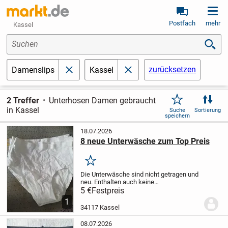
Postfach
mehr
Kassel
Suchen
zurücksetzen
Damenslips
Kassel
schließen
schließen
2 Treffer
Unterhosen Damen gebraucht
in Kassel
Suche
Sortierung
speichern
18.07.2026
8 neue Unterwäsche zum Top Preis
Merken
Die Unterwäsche sind nicht getragen und
neu. Enthalten auch keine
Gebrauchsspuren.
Bei Fragen können Sie
5 €
Festpreis
gerne schreiben!
1
34117 Kassel
08.07.2026