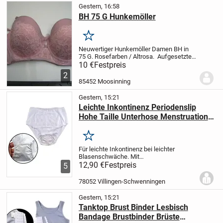
Gestern, 16:58
BH 75 G Hunkemöller
Merken
Neuwertiger Hunkemöller Damen BH in
75 G. Rosefarben / Altrosa. Aufgesetzte
Spitze. Keine Beschädigungen
10 €
Festpreis
feststellbar, ohne Makel, wäre
2
abzugeben. Wäscheetikett noch dran. Ich
85452 Moosinning
biete aktuell nur...
Gestern, 15:21
Leichte Inkontinenz Periodenslip
Hohe Taille Unterhose Menstruation
Slip S M XL 2XL 12,90 €*
Merken
Für leichte Inkontinenz bei leichter
Blasenschwäche.
Mit
feuchtigkeitsundurchlässig
12,90 €
Festpreis
5
eingearbeiteter Saugeinlage.
2 lagige PVC
Nässesperre,angenehmes Tragegefühl
78052 Villingen-Schwenningen
und wunderschönem glänzendem...
Gestern, 15:21
Tanktop Brust Binder Lesbisch
Bandage Brustbinder Brüste