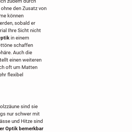
sich zudem durch
 ohne den Zusatz von
ume können
rden, sobald er
al Ihre Sicht nicht
ptik
in einem
ottöne schaffen
häre. Auch die
ellt einen weiteren
ich oft um Matten
hr flexibel
olzzäune sind sie
ngs nur schwer mit
ässe und Hitze sind
der Optik bemerkbar