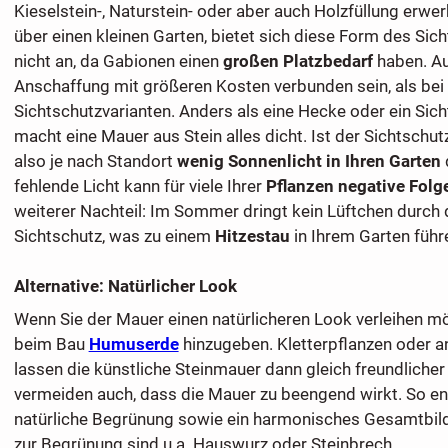
Kieselstein-, Naturstein- oder aber auch Holzfüllung erwe
über einen kleinen Garten, bietet sich diese Form des Sic
nicht an, da Gabionen einen
großen Platzbedarf
haben. A
Anschaffung mit größeren Kosten verbunden sein, als bei
Sichtschutzvarianten. Anders als eine Hecke oder ein Sic
macht eine Mauer aus Stein alles dicht. Ist der Sichtschut
also je nach Standort
wenig Sonnenlicht in Ihren Garten
fehlende Licht kann für viele Ihrer
Pflanzen negative Folg
weiterer Nachteil: Im Sommer dringt kein Lüftchen durch 
Sichtschutz, was zu einem
Hitzestau
in Ihrem Garten führ
Alternative: Natürlicher Look
Wenn Sie der Mauer einen natürlicheren Look verleihen m
beim Bau
Humuserde
hinzugeben. Kletterpflanzen oder 
lassen die künstliche Steinmauer dann gleich freundlicher
vermeiden auch, dass die Mauer zu beengend wirkt. So en
natürliche Begrünung sowie ein harmonisches Gesamtbild
zur Begrünung sind u.a. Hauswurz oder Steinbrech.