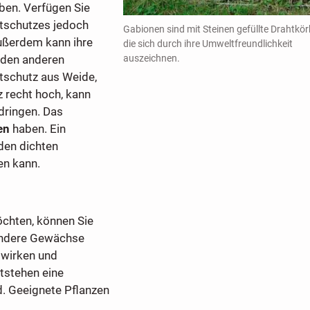
rben. Verfügen Sie
htschutzes jedoch
Gabionen sind mit Steinen gefüllte Drahtkör
ußerdem kann ihre
die sich durch ihre Umweltfreundlichkeit
auszeichnen.
 den anderen
htschutz aus Weide,
z recht hoch, kann
dringen. Das
en
haben. Ein
den dichten
en kann.
öchten, können Sie
andere Gewächse
 wirken und
tstehen eine
. Geeignete Pflanzen