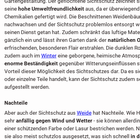
Gartengestaltung. Der geflochtene Sichtschutz zeichnet 
seine
hohe Umweltfreundlichkeit
aus, da er überwiegend
Chemikalien gefertigt wird. Die Beschnittenen Weidenbä
nachwachsen und der Sichtschutz problemlos entsorgt we
seinen Dienst getan hat. Zudem schränkt das luftige Materi
gänzlich ein und lässt ihren Garten dank der
natürlichen O
erfrischenden, besonderen Flair erstrahlen. Die dunklen R
zudem auch im
Winter
eine geborgene, heimische Atmosp
enorme Beständigkeit
gegenüber Witterungseinflüssen st
Vorteil dieser Möglichkeit des Sichtschutzes dar. Da es s
oder einzelne Teile handelt, kann der Sichtschutz zudem se
aufgestellt werden.
Nachteile
Aber auch der Sichtschutz aus
Weide
hat Nachteile. Wie H
sehr
anfällig gegen Wind und Wetter
- sie können allerdi
einer schützenden Farbe oder Lasur bestrichen werden. N
sie also meist schutzlos ausgesetzt, was sich schnell
in 