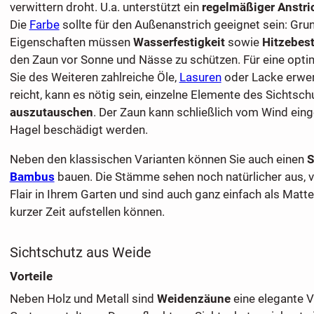
verwittern droht. U.a. unterstützt ein
regelmäßiger Anstri
Die
Farbe
sollte für den Außenanstrich geeignet sein: Gr
Eigenschaften müssen
Wasserfestigkeit
sowie
Hitzebest
den Zaun vor Sonne und Nässe zu schützen. Für eine opt
Sie des Weiteren zahlreiche Öle,
Lasuren
oder Lacke erwer
reicht, kann es nötig sein, einzelne Elemente des Sichtsch
auszutauschen
. Der Zaun kann schließlich vom Wind ein
Hagel beschädigt werden.
Neben den klassischen Varianten können Sie auch einen
S
Bambus
bauen. Die Stämme sehen noch natürlicher aus, v
Flair in Ihrem Garten und sind auch ganz einfach als Matten 
kurzer Zeit aufstellen können.
Sichtschutz aus Weide
Vorteile
Neben Holz und Metall sind
Weidenzäune
eine elegante V