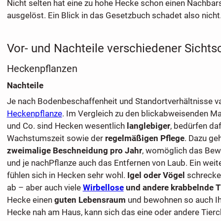
Nicht selten hat eine zu hohe Hecke schon einen Nachbars
ausgelöst. Ein Blick in das Gesetzbuch schadet also nicht
Vor- und Nachteile verschiedener Sichts
Heckenpflanzen
Nachteile
Je nach Bodenbeschaffenheit und Standortverhältnisse var
Heckenpflanze
. Im Vergleich zu den blickabweisenden 
und Co. sind Hecken wesentlich
langlebiger
, bedürfen daf
Wachstumszeit sowie der
regelmäßigen Pflege
. Dazu geh
zweimalige Beschneidung pro Jahr
, womöglich das Be
und je nachPflanze auch das Entfernen von Laub. Ein weite
fühlen sich in Hecken sehr wohl.
Igel oder Vögel
schrecken 
ab – aber auch viele
Wirbellose
und andere krabbelnde T
Hecke einen
guten Lebensraum
und bewohnen so auch Ihr
Hecke nah am Haus, kann sich das eine oder andere Tierc