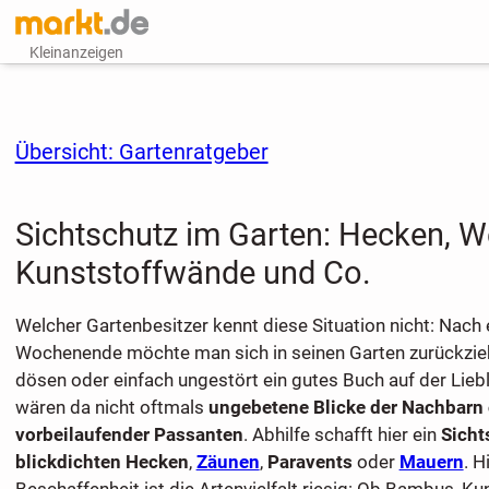
Kleinanzeigen
Übersicht: Gartenratgeber
Sichtschutz im Garten: Hecken, 
Kunststoffwände und Co.
Welcher Gartenbesitzer kennt diese Situation nicht: Nach
Wochenende möchte man sich in seinen Garten zurückzieh
dösen oder einfach ungestört ein gutes Buch auf der Liebl
wären da nicht oftmals
ungebetene Blicke der Nachbarn
vorbeilaufender Passanten
. Abhilfe schafft hier ein
Sicht
blickdichten Hecken
,
Zäunen
,
Paravents
oder
Mauern
. H
Beschaffenheit ist die Artenvielfalt riesig: Ob Bambus, Ku