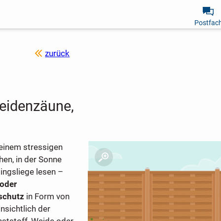
Postfac
zurück
Weidenzäune,
 einem stressigen
en, in der Sonne
ingsliege lesen –
 oder
schutz
in Form von
insichtlich der
nststoff, Weide oder