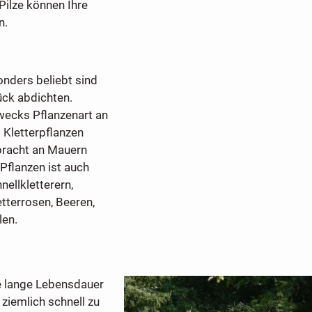
ilze können Ihre
n.
onders beliebt sind
ück abdichten.
zwecks Pflanzenart an
Kletterpflanzen
bracht an Mauern
Pflanzen ist auch
ellkletterern,
tterrosen, Beeren,
len.
e lange Lebensdauer
ziemlich schnell zu