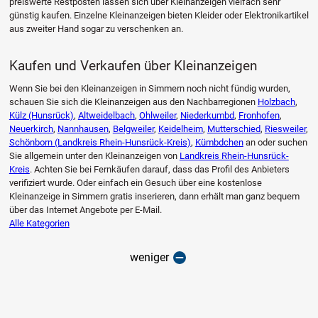
preiswerte Restposten lassen sich über Kleinanzeigen vielfach sehr
günstig kaufen. Einzelne Kleinanzeigen bieten Kleider oder Elektronikartikel
aus zweiter Hand sogar zu verschenken an.
Kaufen und Verkaufen über Kleinanzeigen
Wenn Sie bei den Kleinanzeigen in Simmern noch nicht fündig wurden,
schauen Sie sich die Kleinanzeigen aus den Nachbarregionen
Holzbach
,
Külz (Hunsrück)
,
Altweidelbach
,
Ohlweiler
,
Niederkumbd
,
Fronhofen
,
Neuerkirch
,
Nannhausen
,
Belgweiler
,
Keidelheim
,
Mutterschied
,
Riesweiler
,
Schönborn (Landkreis Rhein-Hunsrück-Kreis)
,
Kümbdchen
an oder suchen
Sie allgemein unter den Kleinanzeigen von
Landkreis Rhein-Hunsrück-
Kreis
. Achten Sie bei Fernkäufen darauf, dass das Profil des Anbieters
verifiziert wurde. Oder einfach ein Gesuch über eine kostenlose
Kleinanzeige in Simmern gratis inserieren, dann erhält man ganz bequem
über das Internet Angebote per E-Mail.
Alle Kategorien
weniger