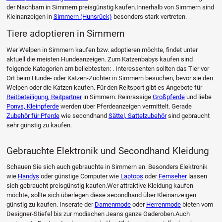
der Nachbarn in Simmern preisgünstig kaufen.Innerhalb von Simmern sind
Kleinanzeigen in
Simmern (Hunsrück)
besonders stark vertreten.
Tiere adoptieren in Simmern
Wer Welpen in Simmern kaufen bzw. adoptieren möchte, findet unter
aktuell die meisten Hundeanzeigen. Zum Katzenbabys kaufen sind
folgende Kategorien am beliebtesten: . Interessenten sollten das Tier vor
Ort beim Hunde- oder Katzen-Züchter in Simmern besuchen, bevor sie den
Welpen oder die Katzen kaufen. Für den Reitsport gibt es Angebote für
Reitbeteiligung, Reitpartner
in Simmern. Reinrassige
Großpferde
und liebe
Ponys, Kleinpferde
werden über Pferdeanzeigen vermittelt. Gerade
Zubehör für Pferde
wie secondhand
Sättel, Sattelzubehör
sind gebraucht
sehr günstig zu kaufen.
Gebrauchte Elektronik und Secondhand Kleidung
Schauen Sie sich auch gebrauchte in Simmern an. Besonders Elektronik
wie
Handys
oder günstige Computer wie
Laptops
oder
Fernseher
lassen
sich gebraucht preisgünstig kaufen.Wer attraktive Kleidung kaufen
möchte, sollte sich überlegen diese secondhand über Kleinanzeigen
günstig zu kaufen. Inserate der
Damenmode
oder
Herrenmode
bieten vom
Designer-Stiefel bis zur modischen Jeans ganze Gaderoben.Auch