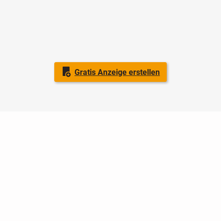
Gratis Anzeige erstellen
Nutzungsbedingungen
Datenschutz
Barrierefreiheit
Impressum
Kontakt
Hilfe
Sicherheit
Jugendschutz
Login
Konto löschen
Premium buchen
Abo kündigen
Ratgeber
Newsletter
Über uns
Jobs
Werbung
Facebook
Widget erstellen