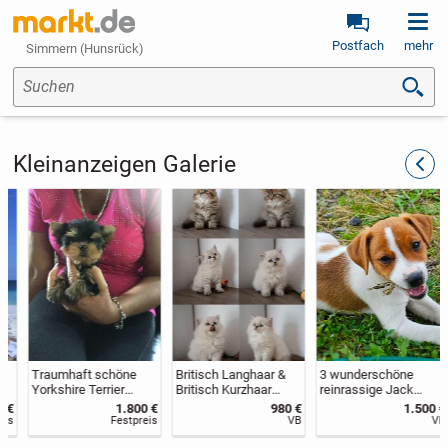
Postfach
mehr
Simmern (Hunsrück)
Suchen
Kleinanzeigen Galerie
zurüc
Traumhaft schöne
Britisch Langhaar &
3 wunderschöne
Yorkshire Terrier
Britisch Kurzhaar
reinrassige Jack
Babys
Kitten mit
Russell Terrier
1.800 €
980 €
1.500 €
Stammbaum
Welpen
Festpreis
VB
VB