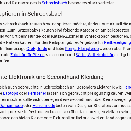
 sind Kleinanzeigen in
Schrecksbach
besonders stark vertreten.
optieren in Schrecksbach
n Schrecksbach kaufen bzw. adoptieren möchte, findet unter aktuell die 
n. Zum Katzenbabys kaufen sind folgende Kategorien am beliebtesten: 
Tier vor Ort beim Hunde- oder Katzen-Züchter in Schrecksbach besuchen, 
die Katzen kaufen. Für den Reitsport gibt es Angebote für
Reitbeteiligung
h. Reinrassige
Großpferde
und liebe
Ponys, Kleinpferde
werden über Pfe
Gerade
Zubehör für Pferde
wie secondhand
Sättel, Sattelzubehör
sind geb
aufen.
te Elektronik und Secondhand Kleidung
sich auch gebrauchte in Schrecksbach an. Besonders Elektronik wie
Han
ie
Laptops
oder
Fernseher
lassen sich gebraucht preisgünstig kaufen.Wer
fen möchte, sollte sich überlegen diese secondhand über Kleinanzeigen g
Damenmode
oder
Herrenmode
bieten vom Designer-Stiefel bis zur modi
ch preiswerte Restposten lassen sich über Kleinanzeigen vielfach sehr 
inanzeigen bieten Kleider oder Elektronikartikel aus zweiter Hand sogar z