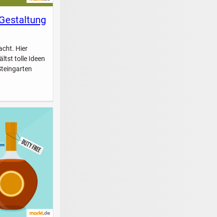
 Gestaltung
acht. Hier
ltst tolle Ideen
Steingarten