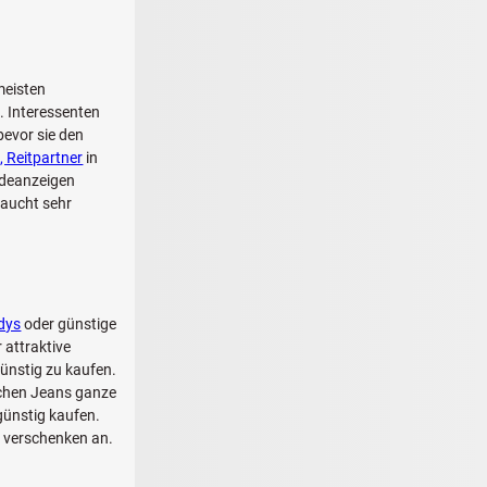
meisten
. Interessenten
bevor sie den
, Reitpartner
in
rdeanzeigen
raucht sehr
dys
oder günstige
 attraktive
ünstig zu kaufen.
schen Jeans ganze
günstig kaufen.
u verschenken an.