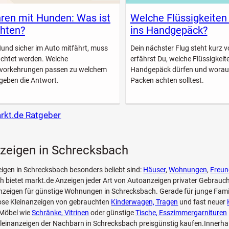
ren mit Hunden: Was ist
Welche Flüssigkeiten
hten?
ins Handgepäck?
Hund sicher im Auto mitfährt, muss
Dein nächster Flug steht kurz vo
achtet werden. Welche
erfährst Du, welche Flüssigkeite
svorkehrungen passen zu welchem
Handgepäck dürfen und worau
geben die Antwort.
Packen achten solltest.
arkt.de Ratgeber
nzeigen in Schrecksbach
eigen in Schrecksbach besonders beliebt sind:
Häuser
,
Wohnungen
,
Freun
 bietet markt.de Anzeigen jeder Art von Autoanzeigen privater Gebrauc
zeigen für günstige Wohnungen in Schrecksbach. Gerade für junge Famil
lose Kleinanzeigen von gebrauchten
Kinderwagen, Tragen
und fast neuer
Möbel wie
Schränke, Vitrinen
oder günstige
Tische, Esszimmergarnituren
leinanzeigen der Nachbarn in Schrecksbach preisgünstig kaufen.Innerha