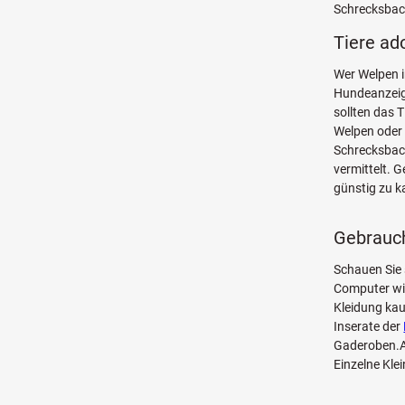
Schrecksbach
Tiere ad
Wer Welpen i
Hundeanzeige
sollten das 
Welpen oder 
Schrecksbac
vermittelt. 
günstig zu k
Gebrauch
Schauen Sie 
Computer w
Kleidung kau
Inserate der
Gaderoben.Au
Einzelne Kle