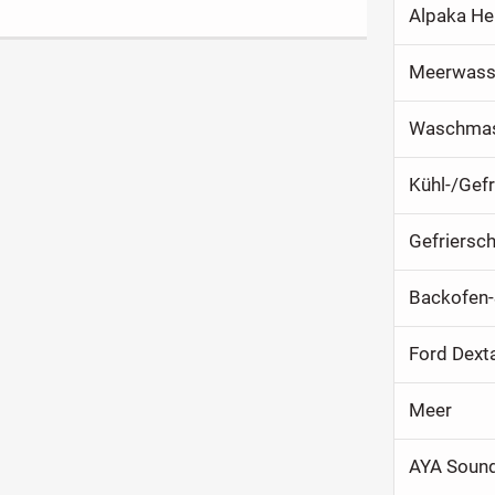
Alpaka He
Meerwasse
Waschmasc
Kühl-/Gef
Gefriersch
Backofen-
Ford Dext
Meer