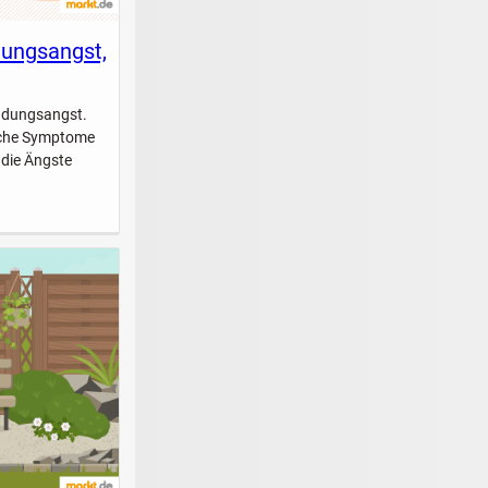
dungsangst,
indungsangst.
elche Symptome
 die Ängste