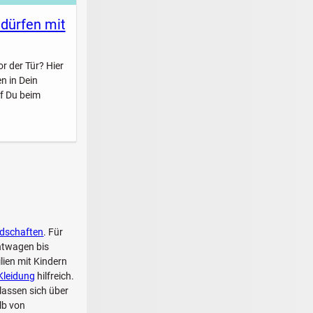
 dürfen mit
r der Tür? Hier
n in Dein
f Du beim
dschaften
. Für
htwagen bis
ien mit Kindern
Kleidung
hilfreich.
lassen sich über
lb von