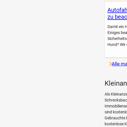
Autofah
zu beac
Damit ein 
Einiges be
Sicherheit
Hund? Wir 
Alle m
Kleina
Als Kleinanz
Schrecksbach
Immobilienan
sind kosten
Gebrauchte 
kostenlose K