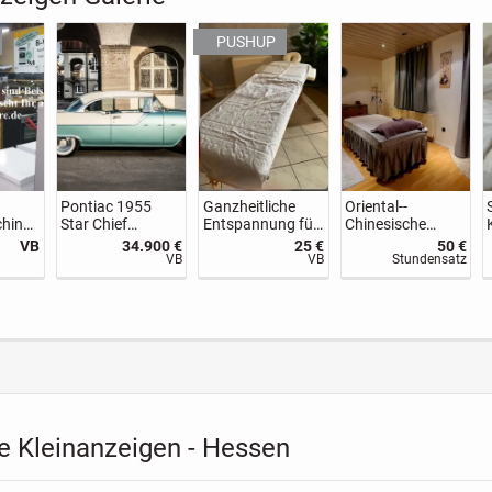
he
Zwergpinscher
Für Sie kostenfrei
Australian
Welpen
Welpen
- Reisebegleitung
Shepherd Welpen
gesucht
.200 €
1.500 €
1.900 €
VB
Festpreis
VB
e Kleinanzeigen - Hessen