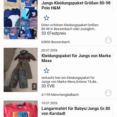
Jungs Kleidungspaket Größen 80-98
Polo H&M
Merken
Einen schönen Kleidungspaket Größen
80-98 in Bessenbach oder zuzüglich
Versand.
50 €
Festpreis
Marken wie Polo Ralph Lauren
7
Zara C A H M Saneta und andere
Marken.
Privat Verkauf keine Rücknahme
63856 Bessenbach
oder Garantie.
20.07.2026
Kleidungspaket für Jungs von Marke
Mexx
Merken
verkaufe hier ein Kleidungspaket für
Jungs von Marke Mexx,Grösse 74,die
Sachen sind in einem Top Zustand und
30 €
VB
3
natürlich sauber,natürlich kann man es
auch einzeln kaufen,bitte machen Sie mir
41199 Mönchengladbach
ein...
10.07.2026
Langarmshirt für Babys/Jungs Gr.80
von Karstadt