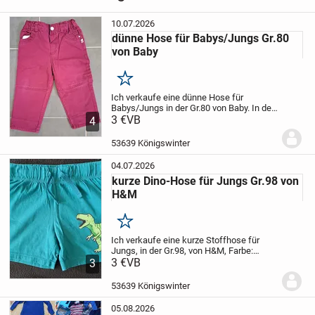
10.07.2026
dünne Hose für Babys/Jungs Gr.80
von Baby
Merken
Ich verkaufe eine dünne Hose für
Babys/Jungs in der Gr.80 von Baby. In der
Farbe Bordeaux-rot, mit Druckknopf, zwei
3 €
VB
4
Taschen und Gummibund innen zum
verstellen (siehe Bild). Die Hose ist vom
53639 Königswinter
Stoff her...
04.07.2026
kurze Dino-Hose für Jungs Gr.98 von
H&M
Merken
Ich verkaufe eine kurze Stoffhose für
Jungs, in der Gr.98, von H&M, Farbe:
grün/türkis, mit Dinomotiv auf dem linken
3 €
VB
3
Bein, die Hose ist mit Gummizug und
Kordel. Die Hose wurde getragen, sie ist
53639 Königswinter
aber...
05.08.2026