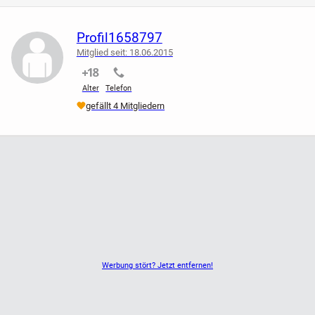
Tierfreier Nichtraucher Haushalt.
Profil1658797
Mitglied seit: 18.06.2015
nicht verifiziert
nicht verifiziert
Versand möglich
Alter
Telefon
gefällt 4 Mitgliedern
Da Privatverkauf, keine Garantie, Umtausch oder
Rücknahme Rücknahme.
Bei Fragen einfach melden.
Werbung stört? Jetzt entfernen!