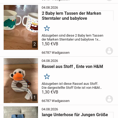
Sporthallen. ...
04.08.2026
2 Baby lern Tassen der Marken
Sterntaler und babylove
Merken
Abzugeben sind diese 2 Baby lern Tassen
der Marken Sterntaler und babylove
1x
Marke Sterntaler
1,50 €
VB
1x Marke
2
babylove
Geeignet für Kinder ab 3
Monaten.
Sehr guter Zustand und kaum
66787 Wadgassen
benutzt.
Tierf...
04.08.2026
Rassel aus Stoff , Ente von H&M
Merken
Abzugeben ist diese Rassel aus Stoff.
Die dargestellte Stoff Ente ist von H&M
und wurde nie benutzt.
1,30 €
VB
Keine
Beschädigungen oder Risse.
Tierfreier
1
Nichtraucher Haushalt
Geld geht in die...
66787 Wadgassen
04.08.2026
lange Unterhose für Jungen Größe