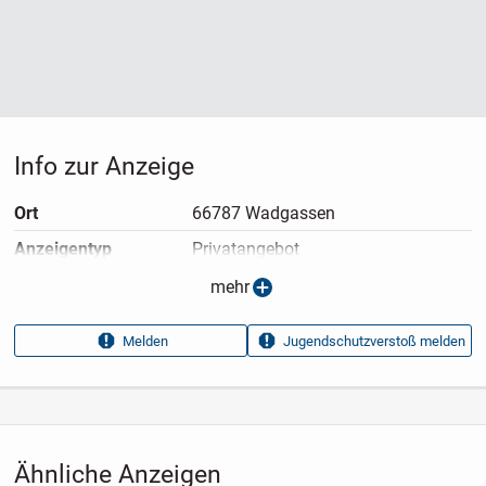
Info zur Anzeige
Ort
66787 Wadgassen
Anzeigen­typ
Privatangebot
Anzeigen­datum
09.07.2026
mehr
Anzeigen­kennung
87171da2
Melden
Jugendschutzverstoß melden
Aufrufe dieser
47
Anzeige
Kategorie
Haus & Garten
›
Kleidung
›
Babykleidung
›
Babyhosen
Ähnliche Anzeigen