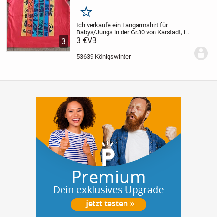
Merken
Ich verkaufe ein Langarmshirt für
Babys/Jungs in der Gr.80 von Karstadt, in
der Farbe: rot/grau mit buntem Automotiv
3 €
VB
3
vorne drauf. Mit zwei Druckknöpfen an
der linken Schulter zum besseren an
53639 Königswinter
und...