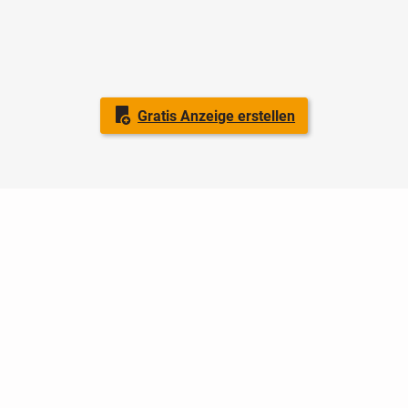
Gratis Anzeige erstellen
Nutzungsbedingungen
Datenschutz
Barrierefreiheit
Impressum
Kontakt
Hilfe
Sicherheit
Jugendschutz
Login
Konto löschen
Premium buchen
Abo kündigen
Ratgeber
Newsletter
Über uns
Jobs
Werbung
Facebook
Widget erstellen
markt.de
ist ein Angebot von © markt.de GmbH & Co. KG - Dein