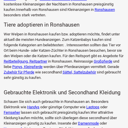
kostenlose Kleinanzeigen der Nachbarn in Ronshausen preisgünstig
kaufen.Innerhalb von Ronshausen sind Kleinanzeigen in
Ronshausen
besonders stark vertreten.
Tiere adoptieren in Ronshausen
Wer Welpen in Ronshausen kaufen bzw. adoptieren möchte, findet unter
aktuell die meisten Hundeanzeigen. Zum Katzenbabys kaufen sind
folgende Kategorien am beliebtesten: . Interessenten sollten das Tier vor
Ort beim Hunde- oder Katzen-Züchter in Ronshausen besuchen, bevor sie
den Welpen oder die Katzen kaufen. Für den Reitsport gibt es Angebote für
Reitbeteiligung, Reitpartner
in Ronshausen. Reinrassige
Großpferde
und
liebe
Ponys, Kleinpferde
werden über Pferdeanzeigen vermittelt. Gerade
Zubehör für Pferde
wie secondhand
Sättel, Sattelzubehör
sind gebraucht
sehr günstig zu kaufen.
Gebrauchte Elektronik und Secondhand Kleidung
Schauen Sie sich auch gebrauchte in Ronshausen an. Besonders
Elektronik wie
Handys
oder günstige Computer wie
Laptops
oder
Fernseher
lassen sich gebraucht preisgünstig kaufen.Wer attraktive
Kleidung kaufen möchte, sollte sich überlegen diese secondhand über
Kleinanzeigen günstig zu kaufen. Inserate der
Damenmode
oder