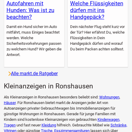
Autofahren mit
Welche Flüssigkeiten
Hunden: Was ist zu
dürfen mit ins
beachten?
Handgepäck?
Damit ein Hund sicher im Auto
Dein nächster Flug steht kurz vor
mitfährt, muss Einiges beachtet
der Tür? Hier erfährst Du, welche
werden. Welche
Flüssigkeiten in Dein
Sicherheitsvorkehrungen passen
Handgepäck dürfen und worauf
zu welchem Hund? Wir geben die
Du beim Packen achten solltest.
Antwort.
Alle markt.de Ratgeber
Kleinanzeigen in Ronshausen
Als Kleinanzeigen in Ronshausen besonders beliebt sind:
Wohnungen
,
Häuser
. Für Ronshausen bietet markt.de Anzeigen jeder Art von
Autoanzeigen privater Gebrauchtwagen bis Immobilienanzeigen für
günstige Wohnungen in Ronshausen. Gerade für junge Familien mit
Kindern sind kostenlose Kleinanzeigen von gebrauchten
Kinderwagen,
Tragen
und fast neuer
Kleidung
hilfreich. Gebrauchte Möbel wie
Schränke,
Vitrinen
oder günstige
Tische, Esszimmergarnituren
lassen sich über