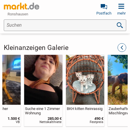
Postfach
mehr
Ronshausen
Suchen
Kleinanzeigen Galerie
zurüc
Suche eine 1 Zimmer
BKH kitten Reinrassig
Zauberhafte
Wohnung
Mischlingswelpen
abzugeben
285,00 €
490 €
450 €
Nettokaltmiete
Festpreis
Festpreis