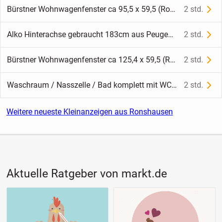
Bürstner Wohnwagenfenster ca 95,5 x 59,5 (Roxite 94 D399) gebr, zB H060 BJ 2002 - Sonderpreis
2 std.
Alko Hinterachse gebraucht 183cm aus Peugeot J5 BJ 1993 (vmtl auch Fiat Ducato 290, Citroen C25 ca 1991-1994) ohne Typenschild
2 std.
Bürstner Wohnwagenfenster ca 125,4 x 59,5 (Roxite 94 D399) gebr, zB H060 BJ 2002 - Sonderpreis (Harz/Kleber)
2 std.
Waschraum / Nasszelle / Bad komplett mit WC für Selbstausbauer gebraucht ca 189 x 100 x B75 cm (aus Hobby 440 BJ 1997)
2 std.
Weitere neueste Kleinanzeigen aus Ronshausen
Aktuelle Ratgeber von markt.de