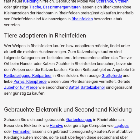
fast neuer
Kleidung
hilfreich. Gebrauchte Möbel wie
Schränke, Vitrinen
oder günstige
Tische, Esszimmergarnituren
lassen sich über kostenlose
Kleinanzeigen der Nachbarn in Rheinfelden preisgünstig kaufen.Innerhalb
von Rheinfelden sind Kleinanzeigen in
Rheinfelden
besonders stark
vertreten.
Tiere adoptieren in Rheinfelden
Wer Welpen in Rheinfelden kaufen bzw. adoptieren möchte, findet unter
aktuell die meisten Hundeanzeigen. Zum Katzenbabys kaufen sind
folgende Kategorien am beliebtesten: . Interessenten sollten das Tier vor
Ort beim Hunde- oder Katzen-Züchter in Rheinfelden besuchen, bevor sie
den Welpen oder die Katzen kaufen. Für den Reitsport gibt es Angebote für
Reitbeteiligung, Reitpartner
in Rheinfelden. Reinrassige
Großpferde
und
liebe
Ponys, Kleinpferde
werden über Pferdeanzeigen vermittelt. Gerade
Zubehör für Pferde
wie secondhand
Sättel, Sattelzubehör
sind gebraucht
sehr günstig zu kaufen.
Gebrauchte Elektronik und Secondhand Kleidung
Schauen Sie sich auch gebrauchte
Gartenlounges
in Rheinfelden an.
Besonders Elektronik wie
Handys
oder günstige Computer wie
Laptops
oder
Fernseher
lassen sich gebraucht preisgünstig kaufen.Wer attraktive
Kleidung kaufen möchte, sollte sich überlegen diese secondhand über