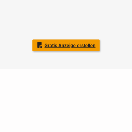
Gratis Anzeige erstellen
Nutzungsbedingungen
Datenschutz
Barrierefreiheit
Impressum
Kontakt
Hilfe
Sicherheit
Jugendschutz
Login
Konto löschen
Premium buchen
Abo kündigen
Ratgeber
Newsletter
Über uns
Jobs
Werbung
Facebook
Widget erstellen