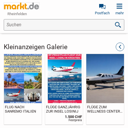
Postfach
mehr
Rheinfelden
Suchen
Kleinanzeigen Galerie
zurüc
FLUG NACH
FLÜGE GANZJÄHRIG
FLÜGE ZUM
SANREMO ITALIEN
ZUR INSEL LOSINIJ
WELLNESS CENTER
IN LEUTKIRCH
1.500 CHF
Festpreis