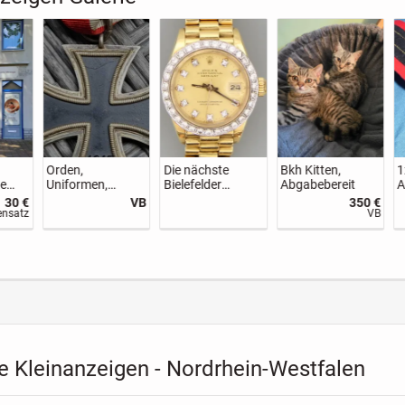
u &
Massage
Süße Covapoo
Eckbettsofa
rtun
Zwinglistraße 17,
Welpen
age -
42275 Barmen
55 €
48 €
1.750 €
150 €
ensatz
Stundensatz
Festpreis
VB
e Kleinanzeigen - Nordrhein-Westfalen