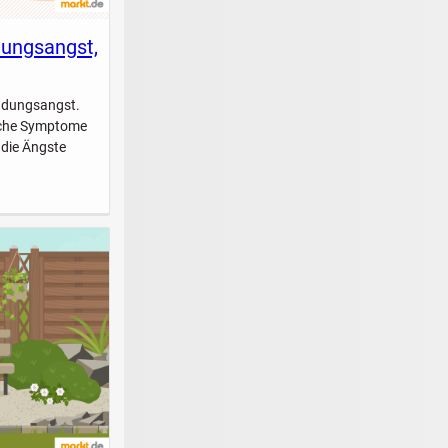
dungsangst,
indungsangst.
elche Symptome
 die Ängste