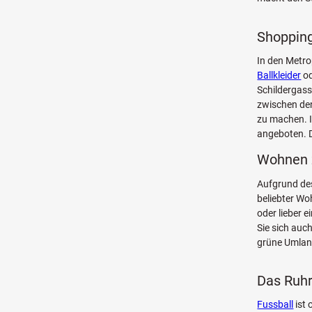
Shopping
In den Metr
Ballkleider
od
Schildergass
zwischen den
zu machen. 
angeboten. D
Wohnen 
Aufgrund des
beliebter Wo
oder lieber e
Sie sich auc
grüne Umlan
Das Ruhr
Fussball
ist 