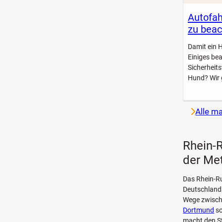
Autofah
zu beac
Damit ein 
Einiges be
Sicherheit
Hund? Wir 
Alle m
Rhein-R
der Me
Das Rhein-R
Deutschlands
Wege zwisch
Dortmund
so
macht den St