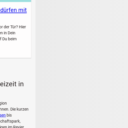
 dürfen mit
r der Tür? Hier
n in Dein
f Du beim
izeit in
gion
hnen. Die kurzen
sen
bis
schaftspark,
gen im Revier.