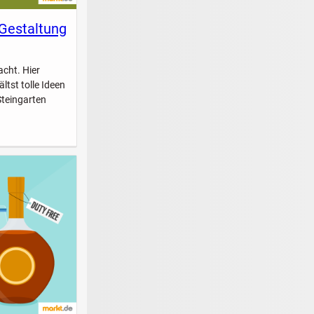
 Gestaltung
acht. Hier
ltst tolle Ideen
Steingarten