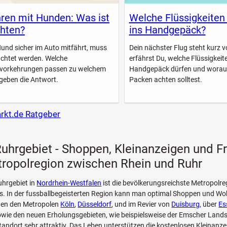
ren mit Hunden: Was ist
Welche Flüssigkeiten
hten?
ins Handgepäck?
Hund sicher im Auto mitfährt, muss
Dein nächster Flug steht kurz vo
achtet werden. Welche
erfährst Du, welche Flüssigkeite
svorkehrungen passen zu welchem
Handgepäck dürfen und worau
geben die Antwort.
Packen achten solltest.
arkt.de Ratgeber
uhrgebiet - Shoppen, Kleinanzeigen und Fre
tropolregion zwischen Rhein und Ruhr
uhrgebiet in
Nordrhein-Westfalen
ist die bevölkerungsreichste Metropolre
. In der fussballbegeisterten Region kann man optimal Shoppen und Wo
en den Metropolen
Köln
,
Düsseldorf
, und im Revier von
Duisburg
, über
Es
wie den neuen Erholungsgebieten, wie beispielsweise der Emscher Land
andort sehr attraktiv. Das Leben unterstützen die kostenlosen Kleinanzei