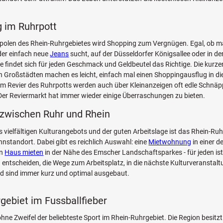
 im Ruhrpott
opolen des Rhein-Ruhrgebietes wird Shopping zum Vergnügen. Egal, ob 
er einfach neue
Jeans
sucht, auf der Düsseldorfer Königsallee oder in de
e findet sich für jeden Geschmack und Geldbeutel das Richtige. Die kurz
 Großstädten machen es leicht, einfach mal einen Shoppingausflug in di
Im Revier des Ruhrpotts werden auch über Kleinanzeigen oft edle Schnä
er Reviermarkt hat immer wieder einige Überraschungen zu bieten.
zwischen Ruhr und Rhein
 vielfältigen Kulturangebots und der guten Arbeitslage ist das Rhein-Ruh
hnstandort. Dabei gibt es reichlich Auswahl: eine
Mietwohnung
in einer d
in
Haus mieten
in der Nähe des Emscher Landschaftsparkes - für jeden ist
h entscheiden, die Wege zum Arbeitsplatz, in die nächste Kulturveranstalt
d sind immer kurz und optimal ausgebaut.
gebiet im Fussballfieber
ohne Zweifel der beliebteste Sport im Rhein-Ruhrgebiet. Die Region besitzt