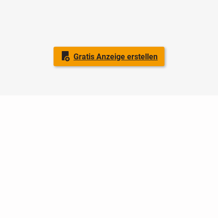
Gratis Anzeige erstellen
Nutzungsbedingungen
Datenschutz
Barrierefreiheit
Impressum
Kontakt
Hilfe
Sicherheit
Jugendschutz
Login
Konto löschen
Premium buchen
Abo kündigen
Ratgeber
Newsletter
Über uns
Jobs
Werbung
Facebook
Widget erstellen
markt.de
ist ein Angebot von © markt.de GmbH & Co. KG - Dein
Portal für kostenlose Kleinanzeigen aus Deutschland.