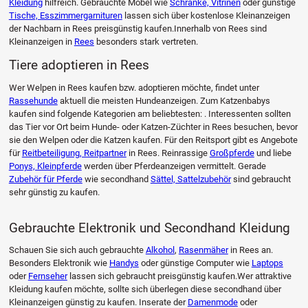
Kleidung
hilfreich. Gebrauchte Möbel wie
Schränke, Vitrinen
oder günstige
Tische, Esszimmergarnituren
lassen sich über kostenlose Kleinanzeigen
der Nachbarn in Rees preisgünstig kaufen.Innerhalb von Rees sind
Kleinanzeigen in
Rees
besonders stark vertreten.
Tiere adoptieren in Rees
Wer Welpen in Rees kaufen bzw. adoptieren möchte, findet unter
Rassehunde
aktuell die meisten Hundeanzeigen. Zum Katzenbabys
kaufen sind folgende Kategorien am beliebtesten: . Interessenten sollten
das Tier vor Ort beim Hunde- oder Katzen-Züchter in Rees besuchen, bevor
sie den Welpen oder die Katzen kaufen. Für den Reitsport gibt es Angebote
für
Reitbeteiligung, Reitpartner
in Rees. Reinrassige
Großpferde
und liebe
Ponys, Kleinpferde
werden über Pferdeanzeigen vermittelt. Gerade
Zubehör für Pferde
wie secondhand
Sättel, Sattelzubehör
sind gebraucht
sehr günstig zu kaufen.
Gebrauchte Elektronik und Secondhand Kleidung
Schauen Sie sich auch gebrauchte
Alkohol
,
Rasenmäher
in Rees an.
Besonders Elektronik wie
Handys
oder günstige Computer wie
Laptops
oder
Fernseher
lassen sich gebraucht preisgünstig kaufen.Wer attraktive
Kleidung kaufen möchte, sollte sich überlegen diese secondhand über
Kleinanzeigen günstig zu kaufen. Inserate der
Damenmode
oder