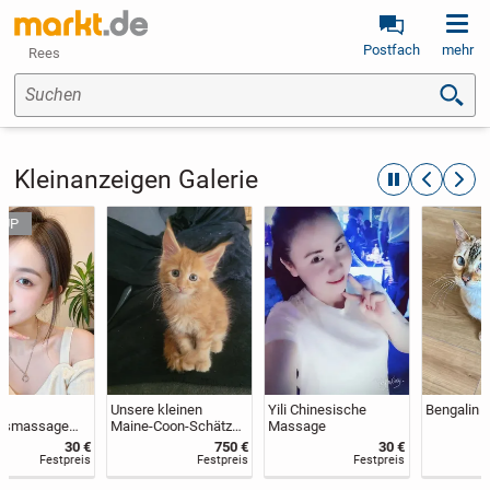
Postfach
mehr
Rees
Suchen
Kleinanzeigen Galerie
automatische R
zurückblät
weite
Unsere kleinen
Yili Chinesische
Bengalin 6 Jahre alt
Maine-Coon-Schätze
Massage
suchen ihr Zuhause
750 €
30 €
250 €
Festpreis
Festpreis
VB