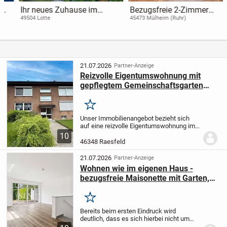
Ihr neues Zuhause im
Bezugsfreie 2-Zimmer
Grünen-4 Exklusive
Wohnung mit Balkon und
49504 Lotte
45473 Mülheim (Ruhr)
Eigentumswohnungen vor
Einbauküche in Mülheim an
den Toren Osnabrücks
der Ruhr
(Garten/Balkon)
21.07.2026
Partner-Anzeige
Reizvolle Eigentumswohnung mit
gepflegtem Gemeinschaftsgarten
und Garage in naturnaher Wohnlage!
Merken
Unser Immobilienangebot bezieht sich
auf eine reizvolle Eigentumswohnung im
ersten Obergeschoss eines
10
Mehrfamilienhauses mit insgesamt
46348 Raesfeld
sechs Wohneinheiten. Die Wohnung
präsentiert sich als charmante...
21.07.2026
Partner-Anzeige
Wohnen wie im eigenen Haus -
bezugsfreie Maisonette mit Garten,
Garage und Privatzugang in Raesfeld
Merken
Bereits beim ersten Eindruck wird
deutlich, dass es sich hierbei nicht um
eine klassische Eigentumswohnung