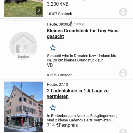
geliebten Garten, der uns viele schöne
3.200 €
VB
Stunden geschenkt hat.
Wir wünschen
2
uns, dass dieses kleine Stück Grün
18107 Rostock
in liebevolle Hände...
Heute, 09:00
PushUp
Kleines Grundstück für Tiny Haus
gesucht
Merken
Gesucht wird in Dresden bzw. Umland bis
ca. 20 km kleines Grundstück zur
Pacht/Miete/Kauf für Stellung eines Tiny
VB
Hauses.
01279 Dresden
Heute, 07:13
2 Ladenlokale in 1 A Lage zu
vermieten
Merken
In Rottenburg am Neckar, Fußgängerzone,
sind 2 kleine Ladenokale zu vermieten.
Laden 1 MK hat 2 große Schaufenster, ca.
714 €
Festpreis
1
30 qm Nutzfläche, Waschbecken,