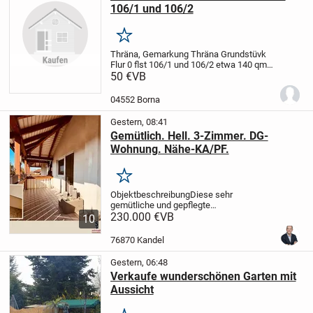
106/1 und 106/2
Merken
Thräna, Gemarkung Thräna Grundstüvk
Flur 0 flst 106/1 und 106/2 etwa 140 qm
.
50 €
Zu vermieten 300 euro pro zjahr zu
VB
verkaufen 50 euro pro qm
04552 Borna
Gestern, 08:41
Gemütlich. Hell. 3-Zimmer. DG-
Wohnung. Nähe-KA/PF.
Merken
Objektbeschreibung
Diese sehr
gemütliche und gepflegte
Dachgeschosswohnung befindet sich in
230.000 €
VB
10
einem Mehrfamilienhaus aus dem Jahr
1995 in ruhiger Wohnlage von
76870 Kandel
Straubenhardt.
Ein Highlight ist der...
Gestern, 06:48
Verkaufe wunderschönen Garten mit
Aussicht