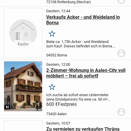
Nachtspeicherheizung. Ladenlokal 2 M
72108 Rottenburg (Neckar)
hat 1 großes...
Gestern, 12:44
Verkaufe Acker - und Weideland in
Borna
Merken
Biete ca. 1,75h Acker - und Weideland
zum Kauf. Dieses befindet sich in Borna.
Bei Interesse einfach melden.
04552 Borna
Gestern, 12:00
2-Zimmer-Wohnung in Aalen-City voll
möbliert – frei ab sofort❗️
Merken
Ich suche ab sofort einen Untermieter
(eine Einzelperson) für eine ca. 50 m²
große, voll möblierte 2-Zimmer-
600 €
Festpreis
1
KI
Dachgeschosswohnung in bester Lage
der Aalen-City.
Top-Lage
* Nur ca. 150 m
73430 Aalen
zum Rathaus...
Gestern, 10:07
Zu vermieten zu verkaufen Thräna