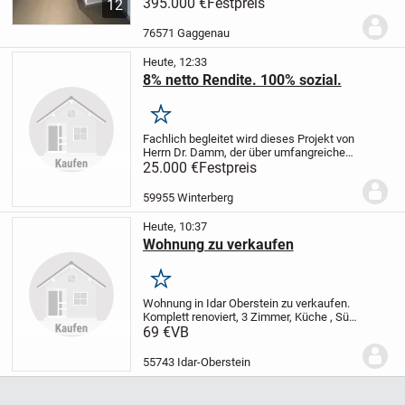
zum Einziehen.
395.000 €
Festpreis
Die moderne 3-Zimmer-
12
Eckwohnung mit 89 m² Wohnfläche liegt
im Erdgeschoss eines gepflegten
76571 Gaggenau
Mehrfamilienhauses....
Heute, 12:33
8% netto Rendite. 100% sozial.
Merken
Fachlich begleitet wird dieses Projekt von
Herrn Dr. Damm, der über umfangreiche
internationale Erfahrung als
25.000 €
Festpreis
Projektmanager in der
Gesundheitsbranche sowie in der
59955 Winterberg
Vermittlung von Fachkräften...
Heute, 10:37
Wohnung zu verkaufen
Merken
Wohnung in Idar Oberstein zu verkaufen.
Komplett renoviert, 3 Zimmer, Küche , Süd
Balkon, Bad, sehr gute Bus Verbindung,
69 €
VB
ruhig gelegen, Provision frei, direkt vom
Eigentümer zu verkaufen.
Preis :...
55743 Idar-Oberstein