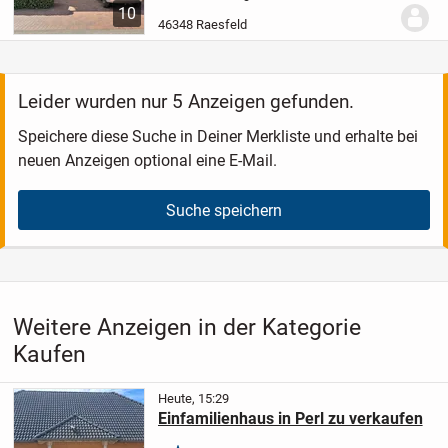
Vorteilen eines kleinen eigenen Gartens.
10
Über zwei Ebenen erschließt sich ein
46348 Raesfeld
großzügiges Raumangebot, das durch
Helligkeit und eine...
Leider wurden nur 5 Anzeigen gefunden.
Speichere diese Suche in Deiner Merkliste und erhalte bei
neuen Anzeigen optional eine E-Mail.
Suche speichern
Weitere Anzeigen in der Kategorie
Kaufen
Heute, 15:29
Einfamilienhaus in Perl zu verkaufen