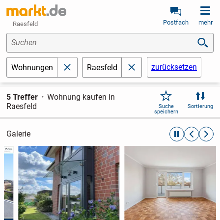
Postfach
mehr
Raesfeld
Suchen
zurücksetzen
Wohnungen
Raesfeld
schließen
schließen
5 Treffer
Wohnung kaufen in
Raesfeld
Suche
Sortierung
speichern
Galerie
automatische R
zurückblät
weite