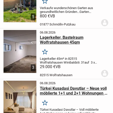
Merken
Verkaufe wunderschönen Garten aus
gesundheitlichen Gründen...
Garten
befindet sich unterhalb vom Steinbruch in
800 €
VB
5
Schmölln...
Es bestehen keine
Anbaupflichten..!!
..und man ist schnell im
01877 Schmölln-Putzkau
Wald zum...
06.08.2026
Lagerkeller, Bastelraum
Wolfratshausen 45qm
Merken
Lagerkeller 45m² in 82515
Wolfratshausen Winibaldstr. 31
auf 3 x
15m bietet sich viel Stellwand für
29.000 €
VB
3
Regale
Stromanschluß mit eigenem
Zähler
Der Raum hat 2 Fenster, Zufahrt
82515 Wolfratshausen
über die Tiefgarage...
06.08.2026
Türkei Kusadasi Davutlar – Neue voll
möblierte 1+1 und 2+1 Wohnungen zu
verkaufen
Merken
Türkei Kusadasi Davutlar – Voll möblierte