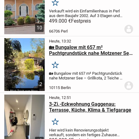
Merken
Verkauft wird ein Einfamilienhaus in Perl
aus dem Baujahr 2002. Auf 3 Etagen und
178m2 sind 2 Bäder und ein GästeWC,
499.000 €
Festpreis
Küche und 7 Zimmer . Zusätzlich noch 1
10
begehbarer Kleiderschrank, 2
66706 Perl
Abstellkammern...
Heute, 13:32
🏡 Bungalow mit 657 m²
Pachtgrundstück nahe Motzener See
– Grillkota, 2 Teiche & komplette
Ausstattung
Merken
🏡 Bungalow mit 657 m² Pachtgrundstück
nahe Motzener See – Grillkota, 2 Teiche &
komplette Ausstattung
59.900 € VB | AB
2
SOFORT VERFÜGBAR
Ein besonderer
10115 Berlin
Rückzugsort im Grünen – ankommen,
abschalten und...
Heute, 12:51
3-Zi.-Eckwohnung Gaggenau:
Terrasse, Küche, Klima & Tiefgarage
Merken
Hier wird kein Renovierungsobjekt
verkauft, sondern ein fertiges Zuhause