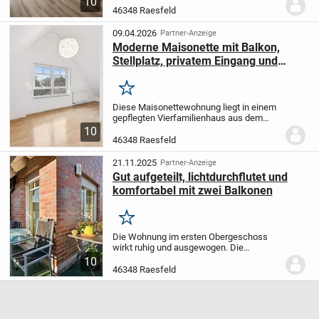
10
handelt. Der separate Hauseingang, die
46348 Raesfeld
eigene Terrasse, der private
Gartenbereich sowie die...
09.04.2026
Partner-Anzeige
Moderne Maisonette mit Balkon,
Stellplatz, privatem Eingang und
offenem Grundriss in ruhiger Lage
Merken
Diese Maisonettewohnung liegt in einem
gepflegten Vierfamilienhaus aus dem
Baujahr 2002, das etwas zurückgesetzt in
10
zweiter Reihe steht und dadurch eine
46348 Raesfeld
ruhige Wohnsituation bietet. Der Zugang
erfolgt...
21.11.2025
Partner-Anzeige
Gut aufgeteilt, lichtdurchflutet und
komfortabel mit zwei Balkonen
Merken
Die Wohnung im ersten Obergeschoss
wirkt ruhig und ausgewogen. Die
großzügige Fläche von rund 92
10
Quadratmetern verteilt sich auf einen
46348 Raesfeld
Grundriss, der sich sofort stimmig
anfühlt. Besonders prägend...