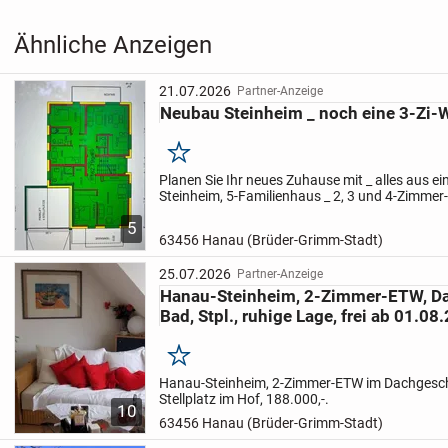
Ähnliche Anzeigen
21.07.2026
Partner-Anzeige
Neubau Steinheim _ noch eine 3-Zi-W
Merken
Planen Sie Ihr neues Zuhause mit _ alles aus ei
Steinheim, 5-Familienhaus _ 2, 3 und 4-Zimme
bestehende, alte Haus wird abgerissen ... es ent
5
63456 Hanau (Brüder-Grimm-Stadt)
25.07.2026
Partner-Anzeige
Hanau-Steinheim, 2-Zimmer-ETW, D
Bad, Stpl., ruhige Lage, frei ab 01.08
Merken
Hanau-Steinheim, 2-Zimmer-ETW im Dachgesc
Stellplatz im Hof, 188.000,-.
10
63456 Hanau (Brüder-Grimm-Stadt)