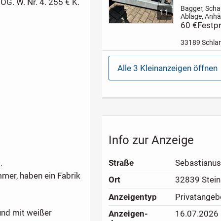
G. W. Nr. 4. 255 € K.
Bagger, Schau
11
Ablage, Anhä
Deichsel, Pkw
60 €
Festpr
Versand.
Heu
ihnen eine Ab
33189 Schla
Schaufel ein
im Bereich de
bei einem Pk
Alle 3 Kleinanzeigen öffnen
Anhänger.
...
Info zur Anzeige
Straße
Sebastianus
.
mer, haben ein Fabrik
Ort
32839 Stei
Anzeigen­typ
Privatangeb
und mit weißer
Anzeigen­
16.07.2026