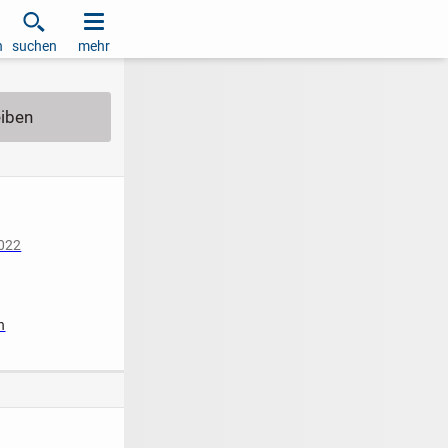
h
suchen
mehr
2022
iziert
n