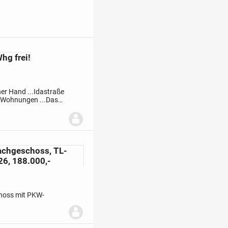
hg frei!
ner Hand ...
Idastraße
r-Wohnungen ...
Das
steht ein...
achgeschoss, TL-
.26, 188.000,-
hoss mit PKW-