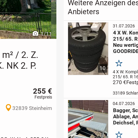
Weitere Anzeigen de
Anbieters
31.07.2026
4 X W. Ko
1
/
11
215/ 65. R
Neu wertig
GOODRID
m² / 2. Z.
. NK 2. P.
Merken
10
4 X W. Kompl
215/ 65. R 1
wertig. 270,
270 €
Fest
Kompletträde
255 €
R 16. 98 H 6,
33189 Schla
LZ/LK 5X neu
Festpreis
Neuwertige W
04.07.2026
4 X Winterräd
32839 Steinheim
Bagger, Sc
270,00 €
...
Ablage, A
Deichsel, 
Merken