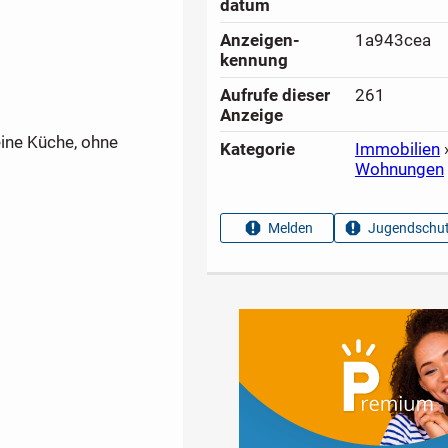
datum
Anzeigen­
1a943cea
kennung
Aufrufe dieser
261
Anzeige
eine Küche, ohne
Kategorie
Immobilien
Wohnungen
Melden
Jugendschut