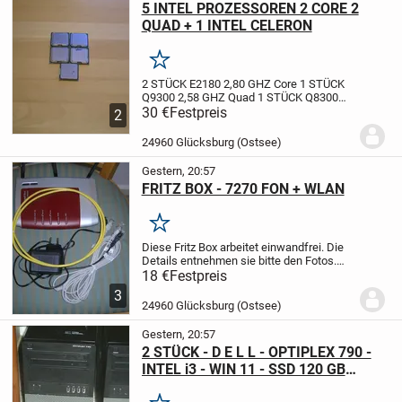
5 INTEL PROZESSOREN 2 CORE 2
QUAD + 1 INTEL CELERON
Merken
2 STÜCK E2180 2,80 GHZ Core
1 STÜCK
Q9300 2,58 GHZ Quad
1 STÜCK Q8300
2,33 GHZ Quad
30 €
Festpreis
1 STÜCK INTEL CELERON
2
D 2,88 GHZ
STÜCKPREIS 7,- €
Bei Kauf
von Allen 30,- €.
DER VERSAND WÄRE
24960 Glücksburg (Ostsee)
EXTRA !!
DIE...
Gestern, 20:57
FRITZ BOX - 7270 FON + WLAN
Merken
Diese Fritz Box arbeitet einwandfrei.
Die
Details entnehmen sie bitte den Fotos.
Bei Versendung erfolgt die Bezahlung nur
18 €
Festpreis
über Paypal/Freunde.
Das Porto wäre
3
dann extra.
Der Verkauf erfolgt unter...
24960 Glücksburg (Ostsee)
Gestern, 20:57
2 STÜCK - D E L L - OPTIPLEX 790 -
INTEL i3 - WIN 11 - SSD 120 GB
neu/HDD 500 GB