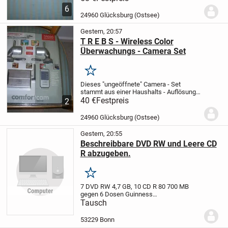
Bildern.
Bei Versendung erfolgt die
6
Bezahlung nür über Paypal/Freunde.
Das
24960 Glücksburg (Ostsee)
Porto...
Gestern, 20:57
T R E B S - Wireless Color
Überwachungs - Camera Set
Merken
Dieses "ungeöffnete" Camera - Set
stammt aus einer Haushalts - Auflösung.
Die Verpackung ist noch nie geöffnet
40 €
Festpreis
2
worden.
Die Beschreibung und Daten zur
Installation kann man den Fotos
24960 Glücksburg (Ostsee)
entnehmen.
Der...
Gestern, 20:55
Beschreibbare DVD RW und Leere CD
R abzugeben.
Merken
7 DVD RW 4,7 GB,
10 CD R 80 700 MB
gegen 6 Dosen Guinness
abzugeben..............................................................................
Tausch
Macht mir ein Angebot....
53229 Bonn