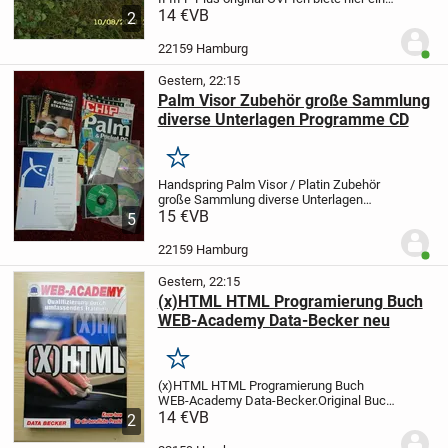
Tonerpatrone für HP Laserdrucker
14 €
VB
2
Laserjet Nr. 92275a an.
Passend für LJ IIP,
IIP Plus, IIIP usw.
Neu unbenutzt,...
22159 Hamburg
Benut
Gestern, 22:15
Palm Visor Zubehör große Sammlung
diverse Unterlagen Programme CD
Merken
Handspring Palm Visor / Platin Zubehör
große Sammlung diverse Unterlagen
Programme
15 €
VB
Ich habe von meiner
5
vorherigen Zeit noch einige interessante
Sachen gefunden:
div. CD´s mit
22159 Hamburg
Benut
Programmen
einige...
Gestern, 22:15
(x)HTML HTML Programierung Buch
WEB-Academy Data-Becker neu
Merken
(x)HTML HTML Programierung Buch
WEB-Academy Data-Becker.
Original Buch
neu und unbenutzt
14 €
VB
Ein Versand z.B. als
2
kostengünstiges Hermes-
Päckchen/Paket (versichert) ist auch