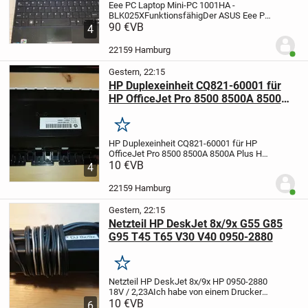
Eee PC Laptop Mini-PC 1001HA -
BLK025X
Funktionsfähig
Der ASUS Eee PC
1001HA 25,7cm/10.1 Zoll (160 GB, Intel
90 €
VB
4
Atom, 1.6 GHz, 1 GB) Netbook - Schwarz
ist ein Laptop mit einer integrierten 0,3
22159 Hamburg
Benut
MP...
Gestern, 22:15
HP Duplexeinheit CQ821-60001 für
HP OfficeJet Pro 8500 8500A 8500A
Plus
Merken
HP Duplexeinheit CQ821-60001 für HP
OfficeJet Pro 8500 8500A 8500A Plus
HP
Duplexer Duplexeinheit CQ821-60001 für
10 €
VB
4
HP Officejet Pro 8500, 8500A, 8500A
Plus.
Neuwertige, nur minimale
22159 Hamburg
Benut
Nutzung.
Herstel...
Gestern, 22:15
Netzteil HP DeskJet 8x/9x G55 G85
G95 T45 T65 V30 V40 0950-2880
Merken
Netzteil HP DeskJet 8x/9x HP 0950-2880
18V / 2,23A
Ich habe von einem Drucker
noch ein original HP-Netzteil übrig.
10 €
VB
Soll
6