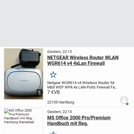
Gestern, 22:15
NETGEAR Wireless Router WLAN
WGR614 v4 4xLan Firewall
Merken
Netgear WGR614 v4 Wireless Router 54
Mbit WEP WPA 4x LAN-Ports Firewall
Fast
Ethernet (100-Mbit/s) mit Ethernet (RJ-
7 €
VB
5
45). Anzahl der LAN-Anschlüsse: 4x
Könnte auch els Wlan-Verstärker/
22159 Hamburg
Benut
Repeater...
Gestern, 22:15
MS Office 2000 Pro/Premium
Handbuch mit Reg.