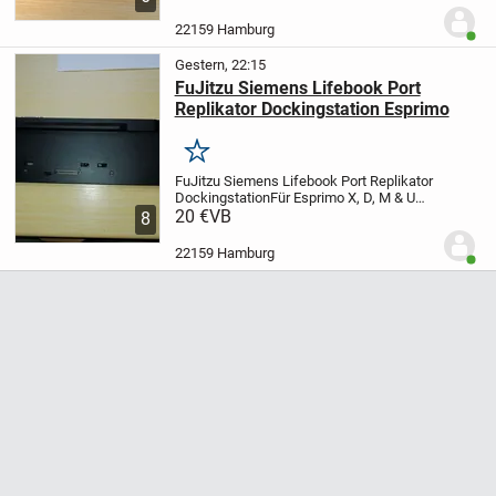
passen für die Serien HP800, HP900
OfficeJet G55 G85 G95 T45 T65 V30 V40
22159 Hamburg
Benut
und...
Gestern, 22:15
FuJitzu Siemens Lifebook Port
Replikator Dockingstation Esprimo
Merken
FuJitzu Siemens Lifebook Port Replikator
Dockingstation
Für Esprimo X, D, M & U
Serie FPCPR231 / CP662803
20 €
VB
Praktische
8
Entriegelungstaste zur Notebook-
Abkopplung in nur einem Schritt
Dazu ein
22159 Hamburg
Benut
Netzteil...