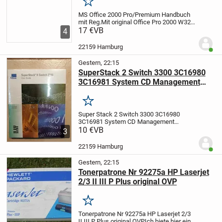
Merken
MS Office 2000 Pro/Premium Handbuch
mit Reg.
Mit original Office Pro 2000 W32
DE VUP BC922070 / 65955603068 / X00-
17 €
VB
4
20132
Das Teil ist unbenutzt und original.
Ein Versand z.B. als kostengünstiges...
22159 Hamburg
Benut
Gestern, 22:15
SuperStack 2 Switch 3300 3C16980
3C16981 System CD Management
Software 2.40 neu OVP
Merken
Super Stack 2 Switch 3300 3C16980
3C16981 System CD Management
Software 2.40 neu OVP
10 €
VB
Eine CD mit den
3
Datenund ein dickes Handbuch.
Unbenutzt, neu und noch original
22159 Hamburg
Benut
verpackt.
Ein Versand z.B. als...
Gestern, 22:15
Tonerpatrone Nr 92275a HP Laserjet
2/3 II III P Plus original OVP
Merken
Tonerpatrone Nr 92275a HP Laserjet 2/3
II III P Plus original OVP
Ich biete hier eine