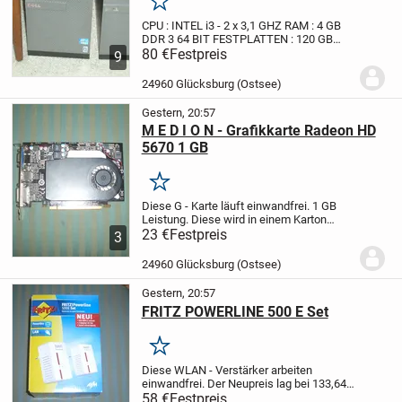
Merken
CPU : INTEL i3 - 2 x 3,1 GHZ
RAM : 4 GB
DDR 3
64 BIT
FESTPLATTEN : 120 GB
SSD
80 €
----------------------- 500 GB SATA für
Festpreis
9
BEIDE
Ein Displayport Adapter auf HDMI
ist bei beiden PC´s dabei.
...
24960 Glücksburg (Ostsee)
Gestern, 20:57
M E D I O N - Grafikkarte Radeon HD
5670 1 GB
Merken
Diese G - Karte läuft einwandfrei.
1 GB
Leistung. Diese wird in einem Karton
versendet der nicht der Karte entspricht.
23 €
Festpreis
3
Die Treiber - CD ist mit dabei.
Bei
Versendung wird nur mit
24960 Glücksburg (Ostsee)
Paypal/Freunde...
Gestern, 20:57
FRITZ POWERLINE 500 E Set
Merken
Diese WLAN - Verstärker arbeiten
einwandfrei.
Der Neupreis lag bei 133,64
€ .
Die Details entnehmen sie bitte den
58 €
Festpreis