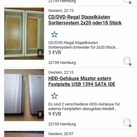
22159 Hamburg
Benut
möglich!
Kosten hierfür...
Gestern, 22:15
CD/DVD-Regal Stapelkästen
Sortiersystem 2x20 oder18 Stück
Merken
CD/DVD-Regal Stapelkästen
Sortiersystem
Entweder für 2x20 Stück
oder alternativ 2x18 Stück
5 €
VB
Zwei CD / DVD
8
Sortiersysteme abzugeben.
Universell
stapel- und kombinierbar, Horizontal und
22159 Hamburg
Benut
vertikal.
Mit...
Gestern, 22:15
HDD-Gehäuse Maxtor extern
Festplatte USB 1394 SATA IDE
Merken
Es sind 2 verschiedene HDD-Gehäuse für
externe Festplatten abzugeben.
Modell
One Touch II Maxtor PTE mit USB und 2x
9 €
VB
8
Firewire 1394 für IDE
Oder TEAC
Die
Geräte sind in einem sehr guten Zustand
22159 Hamburg
Benut
und voll...
Gestern, 20:57