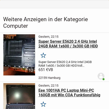
Weitere Anzeigen in der Kategorie
Computer
Gestern, 22:15
Super Server E5620 2,4 GHz Intel
24GB RAM 1x600 / 3x300 GB HDD
Merken
Super Server E5620 2,4 GHz Intel 24GB
RAM 1x600 / 3x300 GB HDD
Voll
funktionsfähig!
651 €
VB
Intel Server Board
12
S5520HC LGA1366 Motherboard
Gehäuse
Intel SC5600BRP 5U Server Chassis
22159 Hamburg
Benut
(Aktive 4-Drive Expander...
Gestern, 22:15
Eee 1001HA PC Laptop Mini-PC
160GB mit Win COA Funktionsfähig
Merken