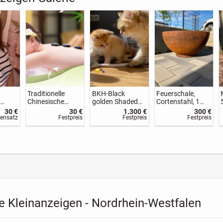
ma
Zuverlässiger
Wasserschale,
Sehr schöner
Liebeszauber und
Cortenstahl, 1,5
Randol / BKH
Partnerrückführu
m Durchmesser
Kater
.300 €
80 €
400 €
500 €
ng seit über 3
stpreis
Festpreis
Festpreis
VB
Jahrzehnten!
e Kleinanzeigen - Nordrhein-Westfalen