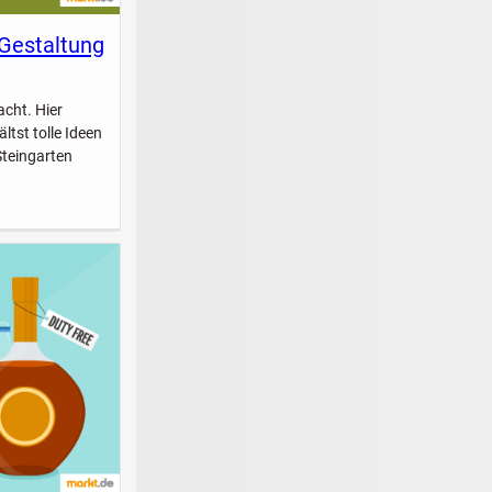
 Gestaltung
acht. Hier
ltst tolle Ideen
Steingarten