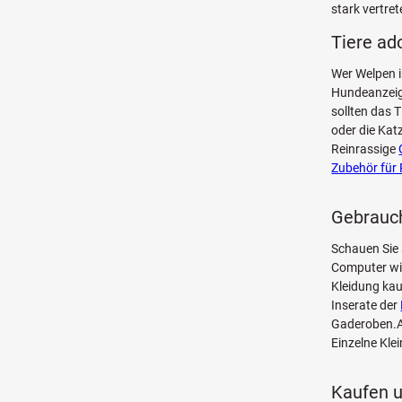
stark vertret
Tiere ad
Wer Welpen i
Hundeanzeige
sollten das 
oder die Kat
Reinrassige
Zubehör für 
Gebrauch
Schauen Sie 
Computer w
Kleidung kau
Inserate der
Gaderoben.Au
Einzelne Kle
Kaufen u