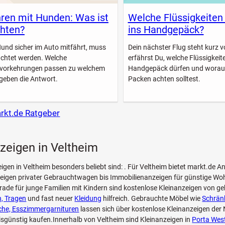
ren mit Hunden: Was ist
Welche Flüssigkeiten
hten?
ins Handgepäck?
Hund sicher im Auto mitfährt, muss
Dein nächster Flug steht kurz vo
achtet werden. Welche
erfährst Du, welche Flüssigkeite
svorkehrungen passen zu welchem
Handgepäck dürfen und worau
geben die Antwort.
Packen achten solltest.
arkt.de Ratgeber
zeigen in Veltheim
eigen in Veltheim besonders beliebt sind: . Für Veltheim bietet markt.de An
eigen privater Gebrauchtwagen bis Immobilienanzeigen für günstige Wo
rade für junge Familien mit Kindern sind kostenlose Kleinanzeigen von g
, Tragen
und fast neuer
Kleidung
hilfreich. Gebrauchte Möbel wie
Schränk
che, Esszimmergarnituren
lassen sich über kostenlose Kleinanzeigen der
isgünstig kaufen.Innerhalb von Veltheim sind Kleinanzeigen in
Porta West