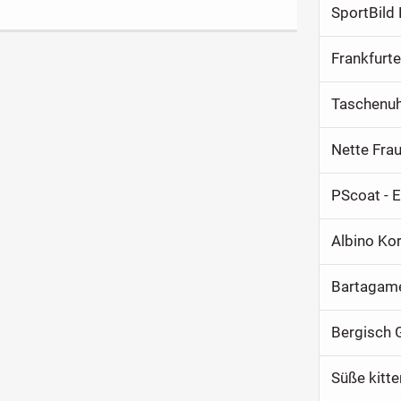
Frankfurt
Nette Fra
PScoat - 
Albino Ko
Bartagame
Bergisch 
Süße kitte