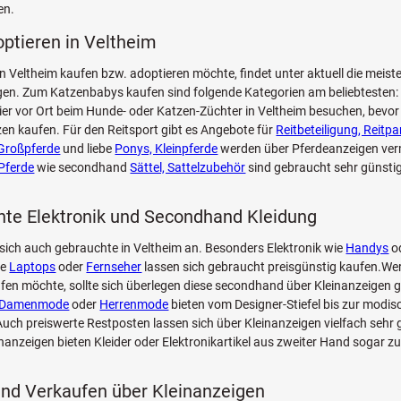
en.
optieren in Veltheim
n Veltheim kaufen bzw. adoptieren möchte, findet unter aktuell die meist
n. Zum Katzenbabys kaufen sind folgende Kategorien am beliebtesten: 
Tier vor Ort beim Hunde- oder Katzen-Züchter in Veltheim besuchen, bevor
zen kaufen. Für den Reitsport gibt es Angebote für
Reitbeteiligung, Reitpa
Großpferde
und liebe
Ponys, Kleinpferde
werden über Pferdeanzeigen verm
Pferde
wie secondhand
Sättel, Sattelzubehör
sind gebraucht sehr günstig
te Elektronik und Secondhand Kleidung
sich auch gebrauchte in Veltheim an. Besonders Elektronik wie
Handys
od
ie
Laptops
oder
Fernseher
lassen sich gebraucht preisgünstig kaufen.Wer
fen möchte, sollte sich überlegen diese secondhand über Kleinanzeigen g
Damenmode
oder
Herrenmode
bieten vom Designer-Stiefel bis zur modi
ch preiswerte Restposten lassen sich über Kleinanzeigen vielfach sehr 
inanzeigen bieten Kleider oder Elektronikartikel aus zweiter Hand sogar z
nd Verkaufen über Kleinanzeigen