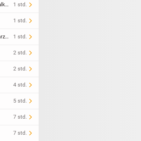
SportBild Nr. 31/2026 mit Fußball Sport Bundesliga BVB, Bayern, Schalke, DfB
1 std.
1 std.
Taschenuhr von ATH ETIC Durchmesser 5cm Dicke 1,5cm verziert Quarzuhrwerk
1 std.
2 std.
€
2 std.
4 std.
5 std.
7 std.
7 std.