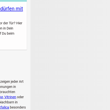
 dürfen mit
r der Tür? Hier
n in Dein
f Du beim
zeigen jeder Art
hnungen in
ebrauchten
e, Vitrinen
oder
 Nachbarn in
falica
besonders