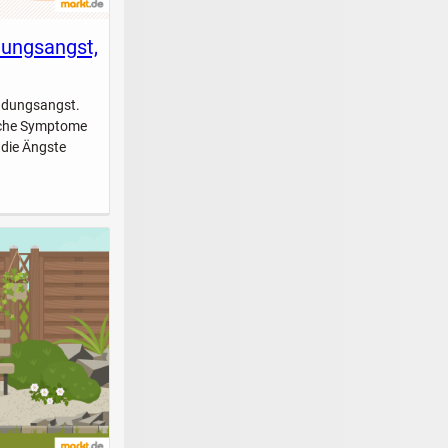
dungsangst,
indungsangst.
elche Symptome
 die Ängste