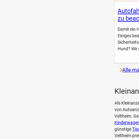
Autofah
zu beac
Damit ein 
Einiges be
Sicherheit
Hund? Wir 
Alle m
Kleinan
Als Kleinanz
von Autoanz
Veltheim. Ge
Kinderwagen
günstige
Tis
Veltheim pre