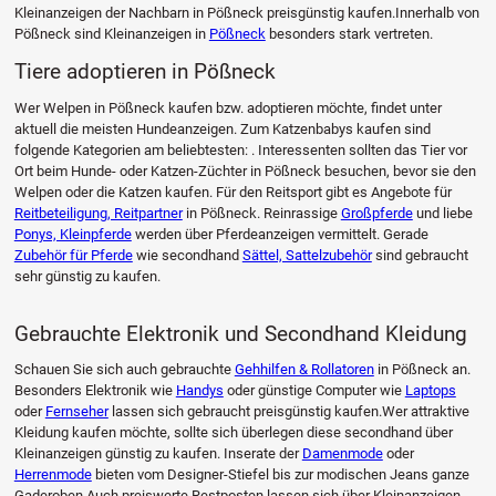
Kleinanzeigen der Nachbarn in Pößneck preisgünstig kaufen.Innerhalb von
Pößneck sind Kleinanzeigen in
Pößneck
besonders stark vertreten.
Tiere adoptieren in Pößneck
Wer Welpen in Pößneck kaufen bzw. adoptieren möchte, findet unter
aktuell die meisten Hundeanzeigen. Zum Katzenbabys kaufen sind
folgende Kategorien am beliebtesten: . Interessenten sollten das Tier vor
Ort beim Hunde- oder Katzen-Züchter in Pößneck besuchen, bevor sie den
Welpen oder die Katzen kaufen. Für den Reitsport gibt es Angebote für
Reitbeteiligung, Reitpartner
in Pößneck. Reinrassige
Großpferde
und liebe
Ponys, Kleinpferde
werden über Pferdeanzeigen vermittelt. Gerade
Zubehör für Pferde
wie secondhand
Sättel, Sattelzubehör
sind gebraucht
sehr günstig zu kaufen.
Gebrauchte Elektronik und Secondhand Kleidung
Schauen Sie sich auch gebrauchte
Gehhilfen & Rollatoren
in Pößneck an.
Besonders Elektronik wie
Handys
oder günstige Computer wie
Laptops
oder
Fernseher
lassen sich gebraucht preisgünstig kaufen.Wer attraktive
Kleidung kaufen möchte, sollte sich überlegen diese secondhand über
Kleinanzeigen günstig zu kaufen. Inserate der
Damenmode
oder
Herrenmode
bieten vom Designer-Stiefel bis zur modischen Jeans ganze
Gaderoben.Auch preiswerte Restposten lassen sich über Kleinanzeigen