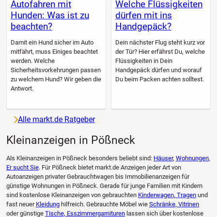
Autofahren mit
Welche Flüssigkeiten
Hunden: Was ist zu
dürfen mit ins
beachten?
Handgepäck?
Damit ein Hund sicher im Auto
Dein nächster Flug steht kurz vor
mitfährt, muss Einiges beachtet
der Tür? Hier erfährst Du, welche
werden. Welche
Flüssigkeiten in Dein
Sicherheitsvorkehrungen passen
Handgepäck dürfen und worauf
zu welchem Hund? Wir geben die
Du beim Packen achten solltest.
Antwort.
Alle markt.de Ratgeber
Kleinanzeigen in Pößneck
Als Kleinanzeigen in Pößneck besonders beliebt sind:
Häuser
,
Wohnungen
,
Er sucht Sie
. Für Pößneck bietet markt.de Anzeigen jeder Art von
Autoanzeigen privater Gebrauchtwagen bis Immobilienanzeigen für
günstige Wohnungen in Pößneck. Gerade für junge Familien mit Kindern
sind kostenlose Kleinanzeigen von gebrauchten
Kinderwagen, Tragen
und
fast neuer
Kleidung
hilfreich. Gebrauchte Möbel wie
Schränke, Vitrinen
oder günstige
Tische, Esszimmergarnituren
lassen sich über kostenlose