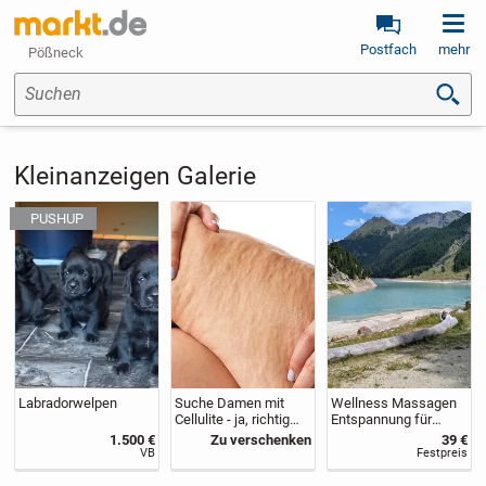
Postfach
mehr
Pößneck
Suchen
Kleinanzeigen Galerie
Labradorwelpen
Suche Damen mit
Wellness Massagen
Cellulite - ja, richtig
Entspannung für
gelesen!
Körper, Geist &Seele
1.500 €
Zu verschenken
39 €
VB
Festpreis