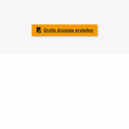
Gratis Anzeige erstellen
Nutzungsbedingungen
Datenschutz
Barrierefreiheit
Impressum
Kontakt
Hilfe
Sicherheit
Jugendschutz
Login
Konto löschen
Premium buchen
Abo kündigen
Ratgeber
Newsletter
Über uns
Jobs
Werbung
Facebook
Widget erstellen
markt.de
ist ein Angebot von © markt.de GmbH & Co. KG - Dein
Portal für kostenlose Kleinanzeigen aus Deutschland.