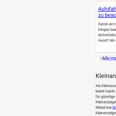
Autofah
zu beac
Damit ein 
Einiges be
Sicherheit
Hund? Wir 
Alle m
Kleinan
Als Kleinanz
bietet markt
für günstige
Kleinanzeig
Möbel wie
Sc
Kleinanzeige