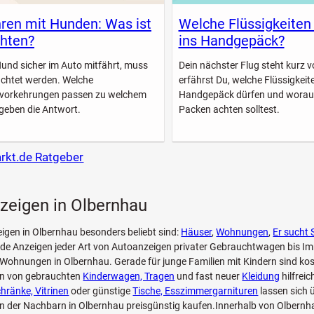
ren mit Hunden: Was ist
Welche Flüssigkeiten
hten?
ins Handgepäck?
Hund sicher im Auto mitfährt, muss
Dein nächster Flug steht kurz vo
achtet werden. Welche
erfährst Du, welche Flüssigkeite
svorkehrungen passen zu welchem
Handgepäck dürfen und worau
geben die Antwort.
Packen achten solltest.
arkt.de Ratgeber
zeigen in Olbernhau
eigen in Olbernhau besonders beliebt sind:
Häuser
,
Wohnungen
,
Er sucht 
.de Anzeigen jeder Art von Autoanzeigen privater Gebrauchtwagen bis I
 Wohnungen in Olbernhau. Gerade für junge Familien mit Kindern sind ko
en von gebrauchten
Kinderwagen, Tragen
und fast neuer
Kleidung
hilfrei
hränke, Vitrinen
oder günstige
Tische, Esszimmergarnituren
lassen sich 
n der Nachbarn in Olbernhau preisgünstig kaufen.Innerhalb von Olbernh