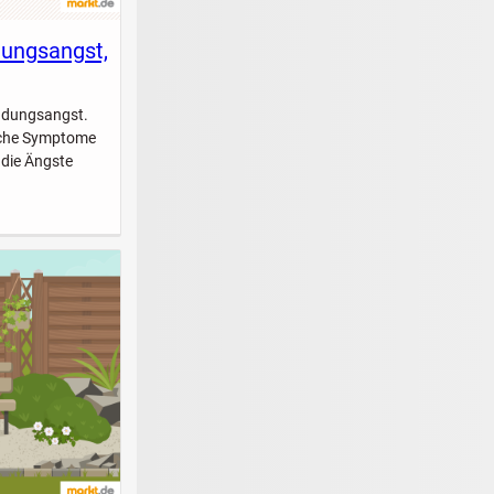
dungsangst,
indungsangst.
elche Symptome
 die Ängste