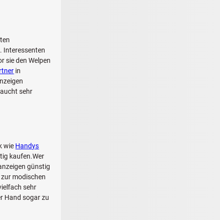
sten
. Interessenten
or sie den Welpen
rtner
in
nzeigen
raucht sehr
k wie
Handys
tig kaufen.Wer
nanzeigen günstig
s zur modischen
ielfach sehr
ter Hand sogar zu