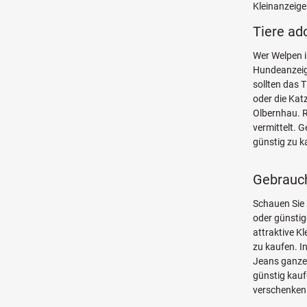
Kleinanzeige
Tiere ad
Wer Welpen i
Hundeanzeige
sollten das 
oder die Kat
Olbernhau. 
vermittelt. 
günstig zu k
Gebrauch
Schauen Sie
oder günsti
attraktive K
zu kaufen. I
Jeans ganze 
günstig kauf
verschenken