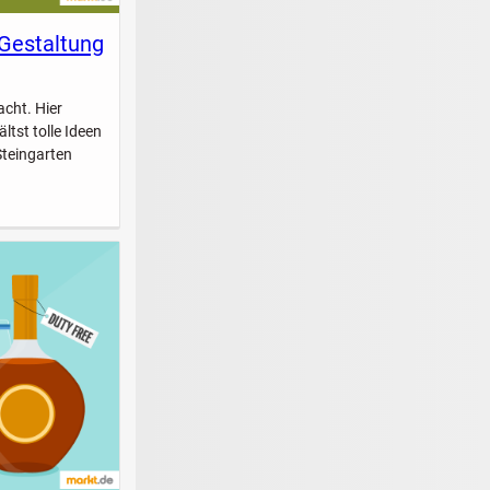
 Gestaltung
acht. Hier
ltst tolle Ideen
Steingarten