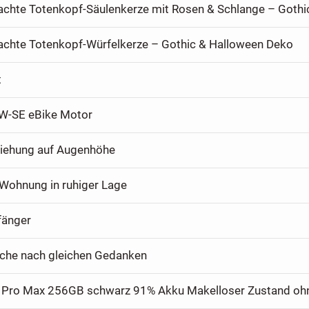
hte Totenkopf-Würfelkerze – Gothic & Halloween Deko
t
W-SE eBike Motor
iehung auf Augenhöhe
Wohnung in ruhiger Lage
fänger
uche nach gleichen Gedanken