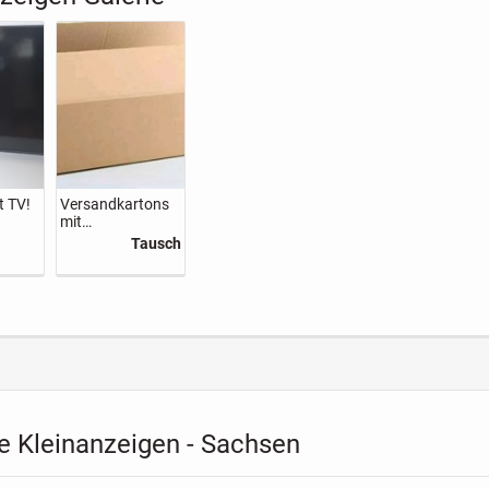
t TV!
Versandkartons
mit
Verpackungsmat
Tausch
erial
e Kleinanzeigen - Sachsen