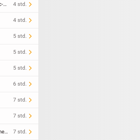
Handgemachte Totenkopf-Säulenkerze mit Rosen & Schlange – Gothic-Deko
4 std.
4 std.
5 std.
5 std.
5 std.
6 std.
7 std.
7 std.
iPhone 15 Pro Max 256GB schwarz 91% Akku Makelloser Zustand ohne Beschädigungen
7 std.