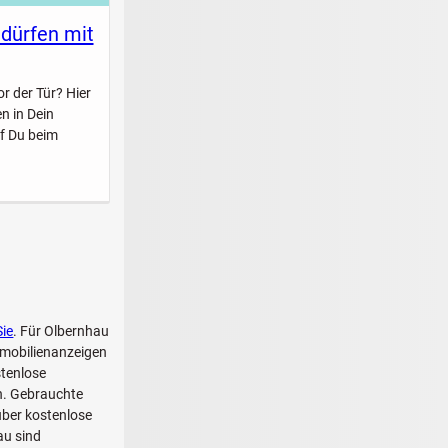
 dürfen mit
r der Tür? Hier
n in Dein
f Du beim
Sie
. Für Olbernhau
mmobilienanzeigen
stenlose
ch. Gebrauchte
über kostenlose
au sind