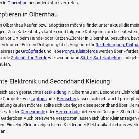
n in
Olbernhau
besonders stark vertreten.
optieren in Olbernhau
n Olbernhau kaufen bzw. adoptieren möchte, findet unter aktuell die mei
n. Zum Katzenbabys kaufen sind folgende Kategorien am beliebtesten: 
Tier vor Ort beim Hunde- oder Katzen-Züchter in Olbernhau besuchen, bev
zen kaufen. Für den Reitsport gibt es Angebote für
Reitbeteiligung, Reitpa
Reinrassige
Großpferde
und liebe
Ponys, Kleinpferde
werden über Pferdea
Gerade
Zubehör für Pferde
wie secondhand
Sättel, Sattelzubehör
sind geb
aufen.
te Elektronik und Secondhand Kleidung
 sich auch gebrauchte
Festkleidung
in Olbernhau an. Besonders Elektroni
ge Computer wie
Laptops
oder
Fernseher
lassen sich gebraucht preisgüns
leidung kaufen möchte, sollte sich überlegen diese secondhand über Klei
nserate der
Damenmode
oder
Herrenmode
bieten vom Designer-Stiefel bi
Gaderoben.Auch preiswerte Restposten lassen sich über Kleinanzeigen v
en. Einzelne Kleinanzeigen bieten Kleider oder Elektronikartikel aus zwei
 an.