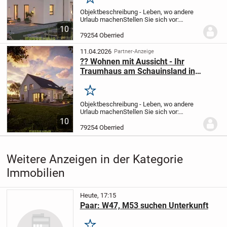
Merken
Objektbeschreibung - Leben, wo andere
Urlaub machen
Stellen Sie sich vor:
Aufwachen mit Blick über die
10
Baumwipfel. Frühstück auf der Terrasse
79254 Oberried
mit Sonne im Gesicht. Und abends die
Ruhe genießen,...
11.04.2026
Partner-Anzeige
?? Wohnen mit Aussicht - Ihr
Traumhaus am Schauinsland in
Horben wartet auf Sie!
Merken
Objektbeschreibung - Leben, wo andere
Urlaub machen
Stellen Sie sich vor:
Aufwachen mit Blick über die
10
Baumwipfel. Frühstück auf der Terrasse
79254 Oberried
mit Sonne im Gesicht. Und abends die
Ruhe genießen,...
Weitere Anzeigen in der Kategorie
Immobilien
Heute, 17:15
Paar: W47, M53 suchen Unterkunft