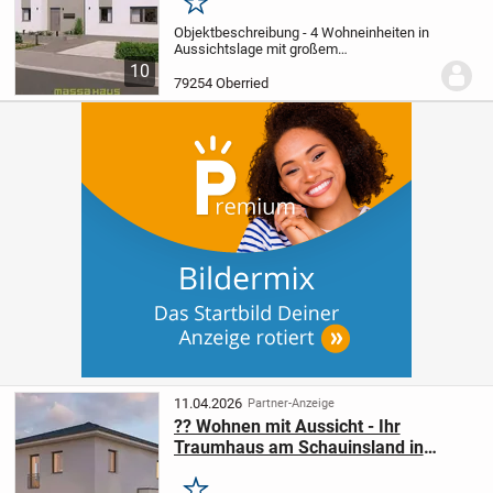
Schauinsl
Merken
Objektbeschreibung - 4 Wohneinheiten in
Aussichtslage mit großem
Renditepotenzial
Zum Verkauf steht ein
10
projektiertes Baugrundstück mit geplanter
79254 Oberried
Bebauung durch massa haus in
exzellenter Hanglage von...
11.04.2026
Partner-Anzeige
?? Wohnen mit Aussicht - Ihr
Traumhaus am Schauinsland in
Horben wartet auf Sie!