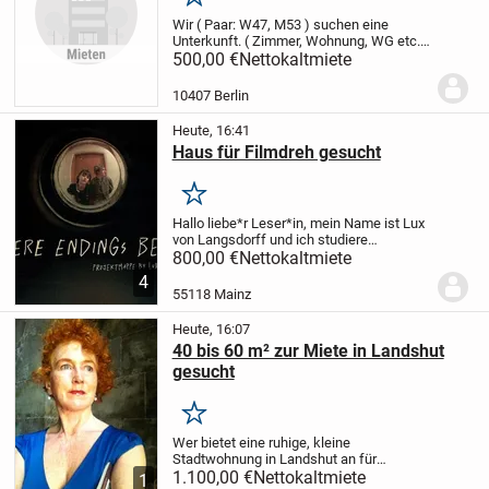
Merken
Wir ( Paar: W47, M53 ) suchen eine
Unterkunft. ( Zimmer, Wohnung, WG etc.
)
Wir freuen uns über jede respektvolle
500,00 €
Nettokaltmiete
Antwort und bitten aus Erfahrung von
unsittlichen Angeboten, Abstand zu
10407 Berlin
nehmen....
Heute, 16:41
Haus für Filmdreh gesucht
Merken
Hallo liebe*r Leser*in,
mein Name ist Lux
von Langsdorff und ich studiere
Zeitbasierte Medien in Mainz. Aktuell
800,00 €
Nettokaltmiete
bereite ich meinen Bachelorfilm vor, der
4
im April 2027 gedreht wird. Dafür bin ich...
55118 Mainz
Heute, 16:07
40 bis 60 m² zur Miete in Landshut
gesucht
Merken
Wer bietet eine ruhige, kleine
Stadtwohnung in Landshut an für
junggebliebene Seniorin, die sich
1.100,00 €
Nettokaltmiete
1