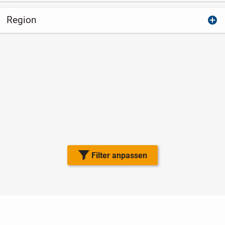
Region
Filter anpassen
Nutzungsbedingungen
Datenschutz
Barrierefreiheit
Impressum
Kontakt
Hilfe
Sicherheit
Jugendschutz