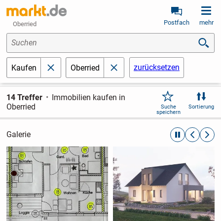
Postfach
mehr
Oberried
Suchen
zurücksetzen
Kaufen
Oberried
schließen
schließen
14 Treffer
Immobilien kaufen in
Oberried
Suche
Sortierung
speichern
Galerie
automatische R
zurückblät
weite