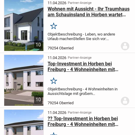
Ruhe genießen,...
11.04.2026
Partner-Anzeige
Wohnen mit Aussicht - Ihr Traumhaus
am Schauinsland in Horben wartet
auf Sie!
Merken
Objektbeschreibung - Leben, wo andere
Urlaub machen
Stellen Sie sich vor:
Aufwachen mit Blick über die
10
Baumwipfel. Frühstück auf der Terrasse
79254 Oberried
mit Sonne im Gesicht. Und abends die
Ruhe genießen,...
11.04.2026
Partner-Anzeige
Top-Investment in Horben bei
Freiburg - 4 Wohneinheiten mit
Weitblick in Premiumlage am
Schauinsl
Merken
Objektbeschreibung - 4 Wohneinheiten in
Aussichtslage mit großem
Renditepotenzial
Zum Verkauf steht ein
10
projektiertes Baugrundstück mit geplanter
79254 Oberried
Bebauung durch massa haus in
exzellenter Hanglage von...
11.04.2026
Partner-Anzeige
?? Top-Investment in Horben bei
Freiburg - 4 Wohneinheiten mit
Weitblick in Premiumlage am