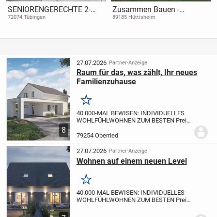
SENIORENGERECHTE 2-
Zusammen Bauen -
ZIMMER-WOHNUNG,
zusammen Sparen!
72074 Tübingen
89185 Hüttisheim
SELBSTÄNDIGES
/BETREUTES WOHNEN IN
TOLLER ORTSLAGE
27.07.2026
Partner-Anzeige
Raum für das, was zählt, Ihr neues
Familienzuhause
Merken
40.000-MAL BEWISEN: INDIVIDUELLES
WOHLFÜHLWOHNEN ZUM BESTEN Preis
BEI MASSA-HAUS
40.000 gebaute Häuser:
8
Wenn Sie Qualität suchen und dabei auf
79254 Oberried
ein ausgewogenes Preis-Leistungs-
Verhältnis achten,...
27.07.2026
Partner-Anzeige
Wohnen auf einem neuen Level
Merken
40.000-MAL BEWISEN: INDIVIDUELLES
WOHLFÜHLWOHNEN ZUM BESTEN Preis
BEI MASSA-HAUS
40.000 gebaute Häuser:
Wenn Sie Qualität suchen und dabei auf