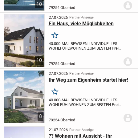
Wenn Sie Qualität suchen und dabei auf
10
ein ausgewogenes Preis-Leistungs-
79254 Oberried
Verhältnis achten,...
27.07.2026
Partner-Anzeige
Ein Haus, viele Möglichkeiten
Merken
40.000-MAL BEWISEN: INDIVIDUELLES
WOHLFÜHLWOHNEN ZUM BESTEN Preis
BEI MASSA-HAUS
40.000 gebaute Häuser:
Wenn Sie Qualität suchen und dabei auf
10
ein ausgewogenes Preis-Leistungs-
79254 Oberried
Verhältnis achten,...
27.07.2026
Partner-Anzeige
Ihr Weg zum Eigenheim startet hier!
Merken
40.000-MAL BEWISEN: INDIVIDUELLES
WOHLFÜHLWOHNEN ZUM BESTEN Preis
BEI MASSA-HAUS
40.000 gebaute Häuser:
Wenn Sie Qualität suchen und dabei auf
8
ein ausgewogenes Preis-Leistungs-
79254 Oberried
Verhältnis achten,...
21.07.2026
Partner-Anzeige
?? Wohnen mit Aussicht - Ihr