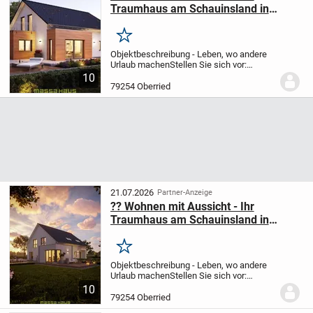
Traumhaus am Schauinsland in
Horben wartet auf Sie!
Merken
Objektbeschreibung - Leben, wo andere
Urlaub machen
Stellen Sie sich vor:
Aufwachen mit Blick über die
10
Baumwipfel. Frühstück auf der Terrasse
79254 Oberried
mit Sonne im Gesicht. Und abends die
Ruhe genießen,...
21.07.2026
Partner-Anzeige
?? Wohnen mit Aussicht - Ihr
Traumhaus am Schauinsland in
Horben wartet auf Sie!
Merken
Objektbeschreibung - Leben, wo andere
Urlaub machen
Stellen Sie sich vor:
Aufwachen mit Blick über die
10
Baumwipfel. Frühstück auf der Terrasse
79254 Oberried
mit Sonne im Gesicht. Und abends die