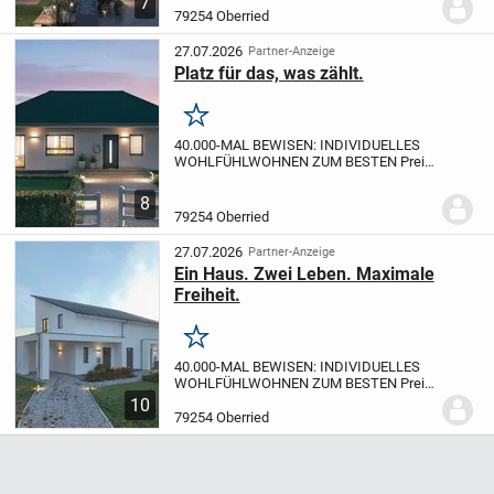
7
ein ausgewogenes Preis-Leistungs-
79254 Oberried
Verhältnis achten,...
27.07.2026
Partner-Anzeige
Platz für das, was zählt.
Merken
40.000-MAL BEWISEN: INDIVIDUELLES
WOHLFÜHLWOHNEN ZUM BESTEN Preis
BEI MASSA-HAUS
40.000 gebaute Häuser:
Wenn Sie Qualität suchen und dabei auf
8
ein ausgewogenes Preis-Leistungs-
79254 Oberried
Verhältnis achten,...
27.07.2026
Partner-Anzeige
Ein Haus. Zwei Leben. Maximale
Freiheit.
Merken
40.000-MAL BEWISEN: INDIVIDUELLES
WOHLFÜHLWOHNEN ZUM BESTEN Preis
BEI MASSA-HAUS
40.000 gebaute Häuser:
10
Wenn Sie Qualität suchen und dabei auf
79254 Oberried
ein ausgewogenes Preis-Leistungs-
Verhältnis achten,...