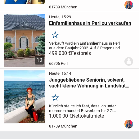
langfristig nach Landshut verändern will?
Ich bin zwar in Rente, aber nebenbei als
81739 München
Nachhilfelehrerin...
Heute, 15:29
Einfamilienhaus in Perl zu verkaufen
Merken
Verkauft wird ein Einfamilienhaus in Perl
aus dem Baujahr 2002. Auf 3 Etagen und
178m2 sind 2 Bäder und ein GästeWC,
499.000 €
Festpreis
Küche und 7 Zimmer . Zusätzlich noch 1
10
begehbarer Kleiderschrank, 2
66706 Perl
Abstellkammern...
Heute, 15:14
Junggebliebene Seniorin, solvent,
sucht kleine Wohnung in Landshut
zur Langzeit-Miete
Merken
Kürzlich stellte ich fest, dass ich unter
mehreren hundert Bewerbern für 2 Zi
Wohnungen wenig Chancen bekomme,
1.000,00 €
Nettokaltmiete
1
obwohl ich in München Eigentümerin bin
und gern nach Landshut auf Dauer ziehen
81739 München
möchte. Fa...