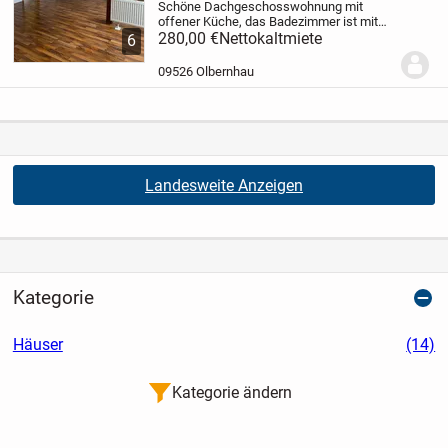
Schöne Dachgeschosswohnung mit
offener Küche,
das Badezimmer ist mit
Dusche, WC und Waschbecken
280,00 €
Nettokaltmiete
6
ausgestattet.
Durch die zentrale Lage
haben Sie fußläufig Anbindung an den
09526 Olbernhau
öffentlichen Nahverkehr und...
Landesweite Anzeigen
Kategorie
Häuser
(14)
Kategorie ändern