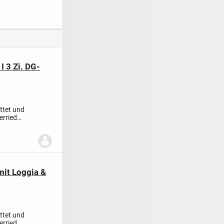
Ausstattung und
aktuell 2 Zimmer
upotenzial in
besonderem
verfügbar
umsnaher
Schnitt in
m Teilort v.
Dettenhausen
heim
I 3 Zi. DG-
ttet und
erried
mit Loggia &
ttet und
erried