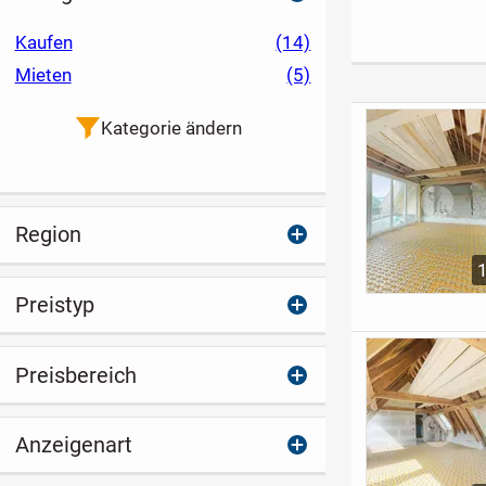
tige 4,5-Zi.-OG-ETW
Terrasse
das Kloster
in Stuttgart-Hoffeld"
Maulbronn
Kaufen
(14)
Mieten
(5)
Kategorie ändern
Region
Preistyp
Preisbereich
Anzeigenart