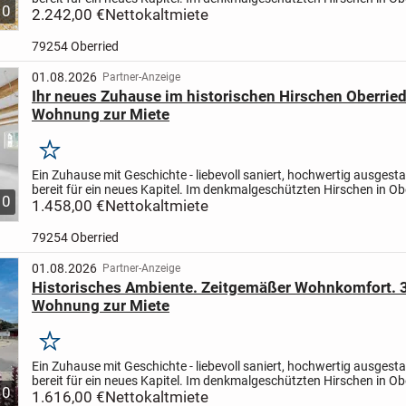
10
entstehen außergewöhnliche Mietwohnungen für...
2.242,00 €
Nettokaltmiete
79254 Oberried
01.08.2026
Partner-Anzeige
Ihr neues Zuhause im historischen Hirschen Oberried 
Wohnung zur Miete
Merken
Ein Zuhause mit Geschichte - liebevoll saniert, hochwertig ausgesta
bereit für ein neues Kapitel. Im denkmalgeschützten Hirschen in Ob
10
entstehen außergewöhnliche Mietwohnungen für...
1.458,00 €
Nettokaltmiete
79254 Oberried
01.08.2026
Partner-Anzeige
Historisches Ambiente. Zeitgemäßer Wohnkomfort. 3
Wohnung zur Miete
Merken
Ein Zuhause mit Geschichte - liebevoll saniert, hochwertig ausgesta
bereit für ein neues Kapitel. Im denkmalgeschützten Hirschen in Ob
10
entstehen außergewöhnliche Mietwohnungen für...
1.616,00 €
Nettokaltmiete