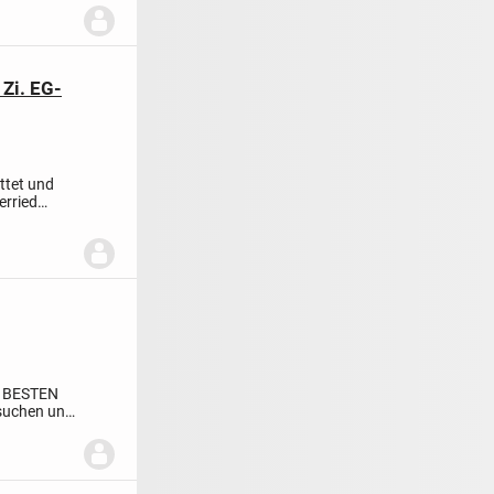
Zi. EG-
ttet und
erried
 BESTEN
 suchen und