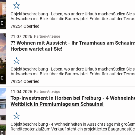
Merken
Objektbeschreibung - Leben, wo andere Urlaub machen
Stellen Sie s
Aufwachen mit Blick über die Baumwipfel. Frühstück auf der Terras
10
Sonne im Gesicht. Und abends die Ruhe genießen,...
79254 Oberried
21.07.2026
Partner-Anzeige
?? Wohnen mit Aussicht - Ihr Traumhaus am Schauin
Horben wartet auf Sie!
Merken
Objektbeschreibung - Leben, wo andere Urlaub machen
Stellen Sie s
Aufwachen mit Blick über die Baumwipfel. Frühstück auf der Terras
10
Sonne im Gesicht. Und abends die Ruhe genießen,...
79254 Oberried
11.04.2026
Partner-Anzeige
Top-Investment in Horben bei Freiburg - 4 Wohneinh
Weitblick in Premiumlage am Schauinsl
Merken
Objektbeschreibung - 4 Wohneinheiten in Aussichtslage mit große
Renditepotenzial
Zum Verkauf steht ein projektiertes Baugrundstüc
10
geplanter Bebauung durch massa haus in exzellenter Hanglage von