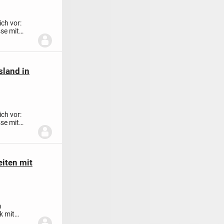
ich vor:
se mit
sland in
ich vor:
se mit
eiten mit
m
k mit
...