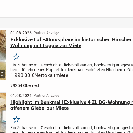
modernen HUF
Tunsel - zwei
mit
Bungalow im
stilvolle 6-
Ausba
Bauhausstil
Familienhäuser
zentr
Lage i
Pforz
01.08.2026
Partner-Anzeige
Exklusive Loft-Atmosphäre im historischen Hirschen 
Wohnung mit Loggia zur Miete
Merken
Ein Zuhause mit Geschichte - liebevoll saniert, hochwertig ausgesta
bereit für ein neues Kapitel. Im denkmalgeschützten Hirschen in Ob
10
entstehen außergewöhnliche Mietwohnungen für...
1.993,00 €
Nettokaltmiete
79254 Oberried
01.08.2026
Partner-Anzeige
Highlight im Denkmal | Exklusive 4 Zi. DG-Wohnung 
offenem Giebel zur Miete
Merken
Ein Zuhause mit Geschichte - liebevoll saniert, hochwertig ausgesta
bereit für ein neues Kapitel. Im denkmalgeschützten Hirschen in Ob