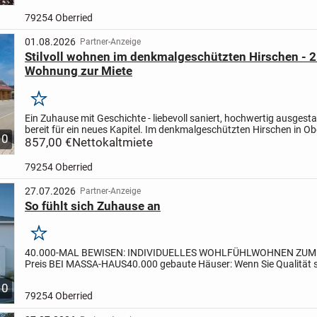
79254 Oberried
01.08.2026
Partner-Anzeige
Stilvoll wohnen im denkmalgeschützten Hirschen - 2 
Wohnung zur Miete
Merken
Ein Zuhause mit Geschichte - liebevoll saniert, hochwertig ausgesta
bereit für ein neues Kapitel. Im denkmalgeschützten Hirschen in Ob
10
entstehen außergewöhnliche Mietwohnungen für...
857,00 €
Nettokaltmiete
79254 Oberried
27.07.2026
Partner-Anzeige
So fühlt sich Zuhause an
Merken
40.000-MAL BEWISEN: INDIVIDUELLES WOHLFÜHLWOHNEN ZUM
Preis BEI MASSA-HAUS
40.000 gebaute Häuser: Wenn Sie Qualität
dabei auf ein ausgewogenes Preis-Leistungs-Verhältnis achten,...
10
79254 Oberried