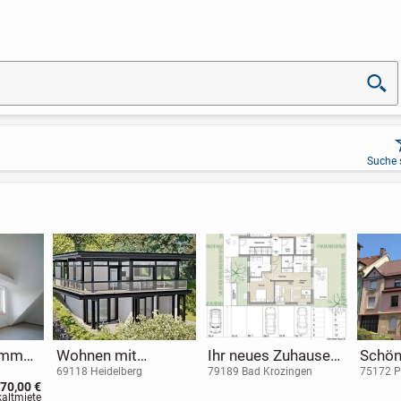
Suche 
immer
Wohnen mit
Ihr neues Zuhause
Schön
swoh
Weitblick –
im Neubauvorhaben
vermi
69118 Heidelberg
79189 Bad Krozingen
75172 P
70,00 €
 auf
Hanggrundstück für
in der Burgstraße in
Mehrf
kaltmiete