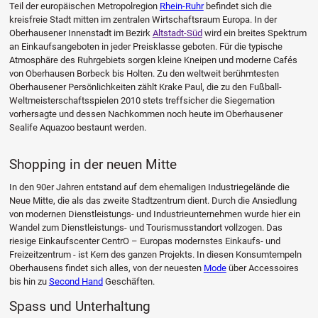
Teil der europäischen Metropolregion
Rhein-Ruhr
befindet sich die
kreisfreie Stadt mitten im zentralen Wirtschaftsraum Europa. In der
Oberhausener Innenstadt im Bezirk
Altstadt-Süd
wird ein breites Spektrum
an Einkaufsangeboten in jeder Preisklasse geboten. Für die typische
Atmosphäre des Ruhrgebiets sorgen kleine Kneipen und moderne Cafés
von Oberhausen Borbeck bis Holten. Zu den weltweit berühmtesten
Oberhausener Persönlichkeiten zählt Krake Paul, die zu den Fußball-
Weltmeisterschaftsspielen 2010 stets treffsicher die Siegernation
vorhersagte und dessen Nachkommen noch heute im Oberhausener
Sealife Aquazoo bestaunt werden.
Shopping in der neuen Mitte
In den 90er Jahren entstand auf dem ehemaligen Industriegelände die
Neue Mitte, die als das zweite Stadtzentrum dient. Durch die Ansiedlung
von modernen Dienstleistungs- und Industrieunternehmen wurde hier ein
Wandel zum Dienstleistungs- und Tourismusstandort vollzogen. Das
riesige Einkaufscenter CentrO – Europas modernstes Einkaufs- und
Freizeitzentrum - ist Kern des ganzen Projekts. In diesen Konsumtempeln
Oberhausens findet sich alles, von der neuesten
Mode
über Accessoires
bis hin zu
Second Hand
Geschäften.
Spass und Unterhaltung