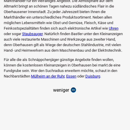
Markthändler für ein vielfältiges Angebot. Die Atmosphäre auf dem
Altmarkt bringt an schönen Tagen nahezu südländisches Flair in die
Oberhausener Innenstadt. Zu jeder Jahreszeit bieten Ihnen die
Markthändler ein unterschiedliches Produktsortiment. Neben allen
möglichen Lebensmitteln wie Obst und Gemüse, Fleisch, Käse und
Feinkostspezialitäten finden sich auch elektronische Artikel wie
Uhren
oder sogar
Staubsauger
. Natürlich finden Bastler unter den Kleinanzeigen
auch viele restaurierte Maschinen und Werkzeuge aus zweiter Hand,
denn Oberhausen gilt als Wiege der deutschen Stahlindustrie, mit vielen
Hand- und Heimwerkern aus dem Maschinenbau und der Elektrotechnik.
Für alle die als Schnäppchenjäger günstige Angebote finden wollen,
können die kostenlosen Kleinanzeigen in Oberhausen bei markt.de eine
Fundgrube sein. Wer den Suchradius erweitern möchte, schaut in den
Nachbarstädten
Mülheim an der Ruhr
,
Essen
oder
Duisburg
.
weniger