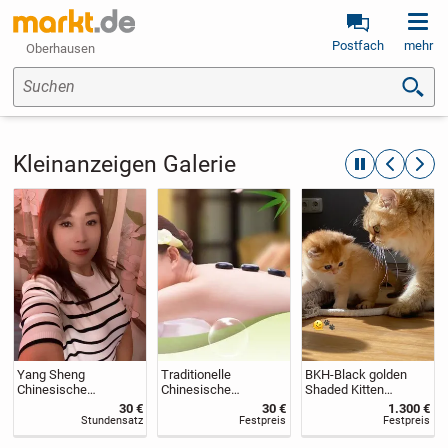
Postfach
mehr
Oberhausen
Suchen
Kleinanzeigen Galerie
automatische R
zurückblät
weite
Yang Sheng
Traditionelle
BKH-Black golden
Chinesische
Chinesische
Shaded Kitten
Massage Lünen
Massage in Löhne
,reinrassig/Stammba
30 €
30 €
1.300 €
um
Stundensatz
Festpreis
Festpreis