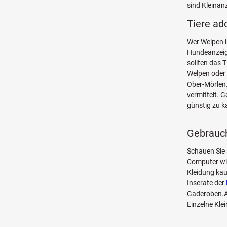
sind Kleinan
Tiere ad
Wer Welpen i
Hundeanzeige
sollten das 
Welpen oder 
Ober-Mörlen
vermittelt. 
günstig zu k
Gebrauch
Schauen Sie 
Computer w
Kleidung kau
Inserate der
Gaderoben.Au
Einzelne Kle