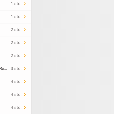
1 std.
ockner Toplader
(AEG Miele Bosch
Siemens ...)
1 std.
2 std.
2 std.
2 std.
Schwenk Teekanne um 1900/Schatulle/Pfeife/Anhänger/Briefwaage/Reh/Vogel .usw
3 std.
4 std.
4 std.
4 std.