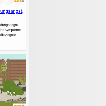
dungsangst,
indungsangst.
elche Symptome
 die Ängste