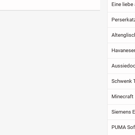
Eine liebe
ockner Toplader
(AEG Miele Bosch
Siemens ...)
Perserkat
Altenglis
Havaneser
Aussiedoo
Minecraft
Siemens E
PUMA Soft