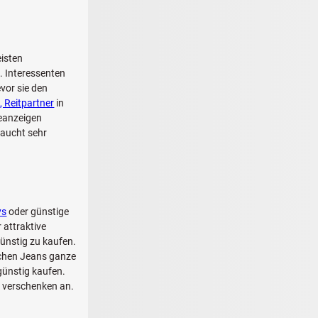
eisten
. Interessenten
vor sie den
, Reitpartner
in
eanzeigen
raucht sehr
ys
oder günstige
 attraktive
ünstig zu kaufen.
schen Jeans ganze
günstig kaufen.
u verschenken an.