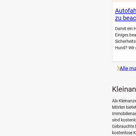
Autofah
zu beac
Damit ein 
Einiges be
Sicherheit
Hund? Wir 
Alle m
Kleinan
Als Kleinanz
Mörlen biete
Immobilienan
sind kosten
Gebrauchte 
kostenlose K