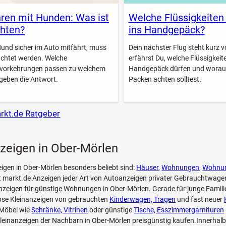
ren mit Hunden: Was ist
Welche Flüssigkeiten
hten?
ins Handgepäck?
Hund sicher im Auto mitfährt, muss
Dein nächster Flug steht kurz vo
achtet werden. Welche
erfährst Du, welche Flüssigkeite
svorkehrungen passen zu welchem
Handgepäck dürfen und worau
geben die Antwort.
Packen achten solltest.
arkt.de Ratgeber
zeigen in Ober-Mörlen
eigen in Ober-Mörlen besonders beliebt sind:
Häuser
,
Wohnungen
,
Wohnu
t markt.de Anzeigen jeder Art von Autoanzeigen privater Gebrauchtwage
zeigen für günstige Wohnungen in Ober-Mörlen. Gerade für junge Famili
lose Kleinanzeigen von gebrauchten
Kinderwagen, Tragen
und fast neuer
Möbel wie
Schränke, Vitrinen
oder günstige
Tische, Esszimmergarnituren
leinanzeigen der Nachbarn in Ober-Mörlen preisgünstig kaufen.Innerhal