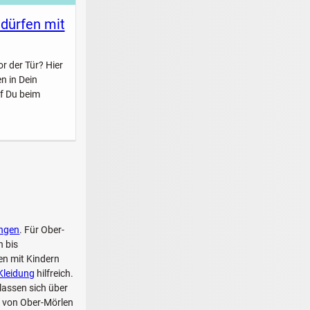
 dürfen mit
r der Tür? Hier
n in Dein
f Du beim
ngen
. Für Ober-
n bis
en mit Kindern
Kleidung
hilfreich.
lassen sich über
b von Ober-Mörlen