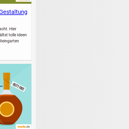
 Gestaltung
acht. Hier
ltst tolle Ideen
Steingarten