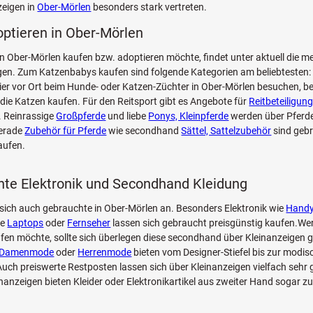
zeigen in
Ober-Mörlen
besonders stark vertreten.
optieren in Ober-Mörlen
n Ober-Mörlen kaufen bzw. adoptieren möchte, findet unter aktuell die m
n. Zum Katzenbabys kaufen sind folgende Kategorien am beliebtesten: 
Tier vor Ort beim Hunde- oder Katzen-Züchter in Ober-Mörlen besuchen, be
die Katzen kaufen. Für den Reitsport gibt es Angebote für
Reitbeteiligung
. Reinrassige
Großpferde
und liebe
Ponys, Kleinpferde
werden über Pferd
Gerade
Zubehör für Pferde
wie secondhand
Sättel, Sattelzubehör
sind geb
aufen.
te Elektronik und Secondhand Kleidung
sich auch gebrauchte in Ober-Mörlen an. Besonders Elektronik wie
Hand
ie
Laptops
oder
Fernseher
lassen sich gebraucht preisgünstig kaufen.Wer
fen möchte, sollte sich überlegen diese secondhand über Kleinanzeigen g
Damenmode
oder
Herrenmode
bieten vom Designer-Stiefel bis zur modi
ch preiswerte Restposten lassen sich über Kleinanzeigen vielfach sehr 
inanzeigen bieten Kleider oder Elektronikartikel aus zweiter Hand sogar z