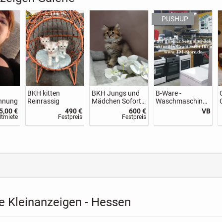
Zwergpinscher
Suche eine 1
BKH kitten
chen
Welpen
Zimmer Wohnung
Reinrassig
100 €
1.500 €
285,00 €
490 €
stpreis
VB
Nettokaltmiete
Festpreis
e Kleinanzeigen - Hessen