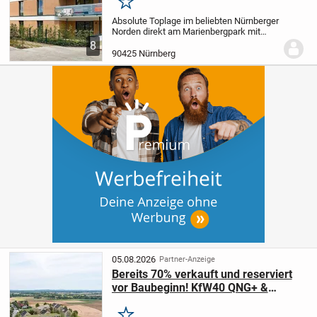
Merken
Absolute Toplage im beliebten Nürnberger
Norden direkt am Marienbergpark mit
bester Infrastruktur und kurzen Wegen
8
nach Nürnberg, Fürth und Erlangen!
2
90425 Nürnberg
Häuser in bester Bauqualität und
Ausstattung.
...
05.08.2026
Partner-Anzeige
Bereits 70% verkauft und reserviert
vor Baubeginn! KfW40 QNG+ &
Sonder-AfA