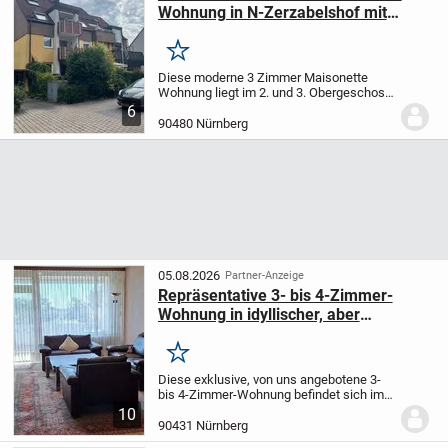
Wohnung in N-Zerzabelshof mit
Garage und Carport uvm.!
Merken
Diese moderne 3 Zimmer Maisonette
Wohnung liegt im 2. und 3. Obergeschoss
eines schönen ruhigen Eigentumsanlage!
6
90480 Nürnberg
05.08.2026
Partner-Anzeige
Repräsentative 3- bis 4-Zimmer-
Wohnung in idyllischer, aber
verkehrsgünstiger Lage.
Merken
Diese exklusive, von uns angebotene 3-
bis 4-Zimmer-Wohnung befindet sich im
4. Stock (selbstverständlich mit Lift) einer
10
sehr ordentlichen Wohnanlage (Erstbezug
90431 Nürnberg
1980).
Auf rund 100 m² Wohnfläche...