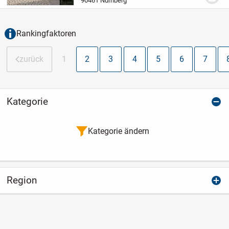
90461 Nürnberg
umfassenden Projekt entstehen 102
Eigentumswohnungen...
Rankingfaktoren
zurück
1
2
3
4
5
6
7
Kategorie
Kategorie ändern
Region