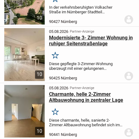
Merken
In der verkehrsberuhigten Volkacher
Straße im Nürnberger Stadtteil
Großgründlach entstehen in Kürze, in
10
attraktiver Randlage und mit Blick ins
90427 Nürnberg
Grüne, die Gründlacher Gärten – ein
Gemeinschaftsprojekt...
05.08.2026
Partner-Anzeige
Modernisierte 3- Zimmer Wohnung in
ruhiger Seitenstraßenlage
Merken
Diese gepflegte 3-Zimmer-Wohnung
überzeugt mit einer gelungenen
Raumaufteilung, hellen Wohnräumen und
10
einem modernen Gesamtbild. Die
90425 Nürnberg
Wohnung wurde im Jahr 2016 umfassend
modernisiert und bietet heute...
05.08.2026
Partner-Anzeige
Charmante, helle 2-Zimmer
Altbauwohnung in zentraler Lage
Merken
Diese charmante, helle, sanierte 2-
Zimmer Altbauwohnung befindet sich im
3. Obergeschoss (ohne Aufzug) in einem
10
gepflegten Mehrfamilienhauses aus dem
90441 Nürnberg
Jahr 1915 in der Dianastraße, abseits der