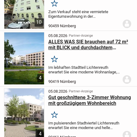
Merken
Zum Verkauf steht eine vermietete
Eigentumswohnung in der
Humboldtstraße 85 in Nürnberg. Die
10
Wohnung befindet sich in einem
90459 Nürnberg
Mehrfamilienhaus aus dem Baujahr 1954
und eignet sich insbesondere für...
05.08.2026
Partner-Anzeige
ALLES WAS SIE brauchen auf 72 m²
mit BLICK und durchdachtem
Grundriss.
Merken
Im lebhaften Stadtteil Lichtenreuth
erwartet Sie eine moderne Wohnanlage,
die urbanes Wohnen neu definiert. In
4
einem umfangreichen Projekt entstehen
90419 Nürnberg
102 Eigentumswohnungen, die sich
harmonisch in eine...
05.08.2026
Partner-Anzeige
Gut geschnittene 3-Zimmer Wohnung
mit großzügigem Wohnbereich
Merken
Im pulsierenden Stadtviertel Lichtenreuth
erwartet Sie eine moderne und helle
Wohnanlage, die städtisches Wohnen auf
4
ein neues Level hebt. In einem