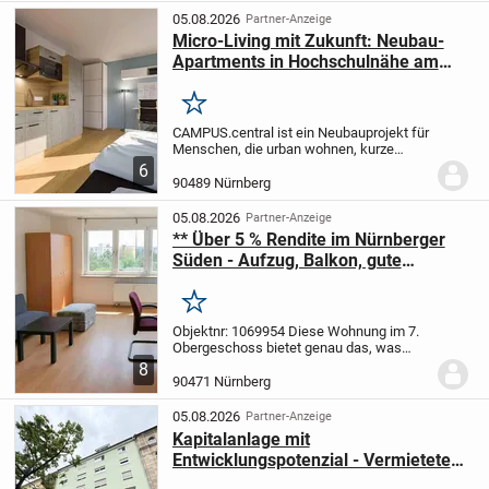
Straße....
05.08.2026
Partner-Anzeige
Micro-Living mit Zukunft: Neubau-
Apartments in Hochschulnähe am
Wöhrder See ``
Merken
CAMPUS.central ist ein Neubauprojekt für
Menschen, die urban wohnen, kurze
Wege schätzen und auf eine moderne,
6
effiziente Wohnform setzen. In der
90489 Nürnberg
Felseckerstraße 1 entstehen 43
kompakte Apartments,...
05.08.2026
Partner-Anzeige
** Über 5 % Rendite im Nürnberger
Süden - Aufzug, Balkon, gute
Raumaufteilung und neue Küche **
Merken
Objektnr: 1069954
Diese Wohnung im 7.
Obergeschoss bietet genau das, was
viele Käufer im urbanen Umfeld suchen:
8
Abstand, Übersicht und eine klare,
90471 Nürnberg
strukturierte Wohnsituation. Der
vorhandene Aufzug...
05.08.2026
Partner-Anzeige
Kapitalanlage mit
Entwicklungspotenzial - Vermietete
Eigentumswohnung in Nürnberg