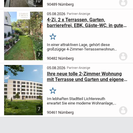
10
Quadratmetern. Die durchdachte
90489 Nürnberg
Raumaufteilung und die teilweise hohen
Decken verleihen der Wohnung...
05.08.2026
Partner-Anzeige
4-Zi, 2 x Terrassen, Garten,
barrierefrei, EBK, Gäste-WC, in guter
Wohnlage, 90482 Nürnberg-
Laufamholz
Merken
In einer attraktiven Lage, gehört diese
großzügige 4-Zimmer-Terrassenwohnung
zu einem beliebten Wohnviertel in,
7
Nürnberg-Laufamholz. Diese moderne
90482 Nürnberg
Eigentumswohnung, die mit viel Licht
durchflutet ist,...
05.08.2026
Partner-Anzeige
Ihre neue tolle 2-Zimmer Wohnung
mit Terrasse und Garten und eigenem
Zugang.
Merken
Im lebhaften Stadtteil Lichtenreuth
erwartet Sie eine moderne Wohnanlage,
die urbanes Wohnen neu definiert. In
7
einem umfangreichen Projekt entstehen
90461 Nürnberg
102 Eigentumswohnungen, die sich
harmonisch in eine...