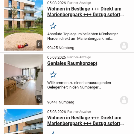
05.08.2026
Partner-Anzeige
Wohnen in Bestlage +++ Direkt am
Marienbergpark +++ Bezug sofort
möglich
Merken
Absolute Toplage im beliebten Nürnberger
Norden direkt am Marienbergpark mit
bester Infrastruktur und kurzen Wegen
8
nach Nürnberg, Fürth und Erlangen!
2
90425 Nürnberg
Häuser in bester Bauqualität und
Ausstattung.
...
05.08.2026
Partner-Anzeige
Geniales Raumkonzept
Merken
Willkommen zu einer herausragenden
Gelegenheit in den Nürnberger
Immobilienmarkt zu investieren. Diese
sehr gepflegte und ganz besonders gut
5
geschnittene zwei Zimmer Wohnung wird
90441 Nürnberg
Sie begeistern. Sie...
05.08.2026
Partner-Anzeige
Wohnen in Bestlage +++ Direkt am
Marienbergpark +++ Bezug sofort
möglich