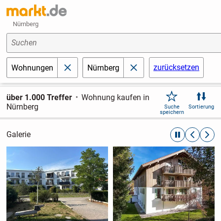
Nürnberg
Suchen
zurücksetzen
Wohnungen
Nürnberg
schließen
schließen
über 1.000 Treffer
Wohnung kaufen in
Nürnberg
Suche
Sortierung
speichern
Galerie
automatische R
zurückblät
weite