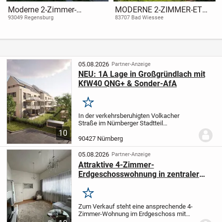
Moderne 2-Zimmer-
MODERNE 2-ZIMMER-ETW
Wohnung mit Balkon in
IN ZENTRUMSNAHER
93049 Regensburg
83707 Bad Wiessee
Top-Lage in Regensburg-
LAGE, BAD WIESSEE
Dörnberg
05.08.2026
Partner-Anzeige
NEU: 1A Lage in Großgründlach mit
KfW40 QNG+ & Sonder-AfA
Merken
In der verkehrsberuhigten Volkacher
Straße im Nürnberger Stadtteil
Großgründlach entstehen in Kürze, in
10
attraktiver Randlage und mit Blick ins
90427 Nürnberg
Grüne, die Gründlacher Gärten – ein
Gemeinschaftsprojekt...
05.08.2026
Partner-Anzeige
Attraktive 4-Zimmer-
Erdgeschosswohnung in zentraler
Lage - ideal für vielfältige
Nutzungsmöglichkeiten
Merken
Zum Verkauf steht eine ansprechende 4-
Zimmer-Wohnung im Erdgeschoss mit
einer Wohnfläche von ca. 81