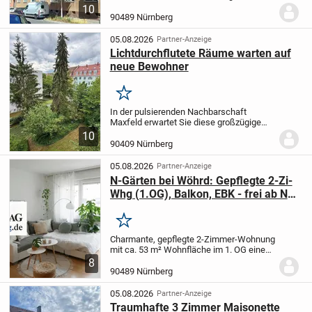
Zimmergrößen aus. So befindet sich das
10
Schlafzimmer auf der Nordseite, was bei
90489 Nürnberg
den künftigen hohen
Sommertemperaturen von...
05.08.2026
Partner-Anzeige
Lichtdurchflutete Räume warten auf
neue Bewohner
Merken
In der pulsierenden Nachbarschaft
Maxfeld erwartet Sie diese großzügige
Wohnung mit einer Fläche von 118,51 m².
10
Diese attraktive Immobilie verfügt über 3 -
90409 Nürnberg
4 geräumige Zimmer und 2 Duschbäder,
von...
05.08.2026
Partner-Anzeige
N-Gärten bei Wöhrd: Gepflegte 2-Zi-
Whg (1.OG), Balkon, EBK - frei ab Nov
2026
Merken
Charmante, gepflegte 2-Zimmer-Wohnung
mit ca. 53 m² Wohnfläche im 1. OG eines
Mehrfamilienhauses (ohne Aufzug) mit
8
insgesamt 10 Mietparteien,Baujahr: 1962.
90489 Nürnberg
Die Wohnung verfügt über einen Balkon,
der...
05.08.2026
Partner-Anzeige
Traumhafte 3 Zimmer Maisonette