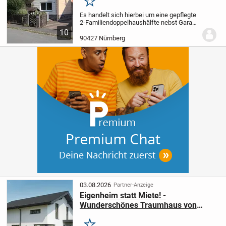
Lage von Lohe
Merken
Es handelt sich hierbei um eine gepflegte
2-Familiendoppelhaushälfte nebst Garage
und großen Garten. Beim Betreten der
10
Immobilie gelangen Sie in das helle
90427 Nürnberg
Treppenhaus. Der Treppenbelag ist aus
Marmor....
03.08.2026
Partner-Anzeige
Eigenheim statt Miete! -
Wunderschönes Traumhaus von
Schwabenhaus