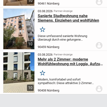
10
Teil einer kleinen, gepflegten Wohnanlage
90461 Nürnberg
aus dem Jahr 2009.
Die Einheit bietet ca....
03.08.2026
Partner-Anzeige
Sanierte Stadtwohnung nahe
Siemens. Einziehen und wohlfühlen
Merken
Diese umfassend sanierte Wohnung
überzeugt durch eine gelungene
Verbindung aus zeitgemäßem
10
Wohnkomfort, wertiger Ausstattung und
90459 Nürnberg
urbaner Lage. Die Eigentümer haben die
Immobilie mit viel Sorgfalt...
03.08.2026
Partner-Anzeige
Mehr als 2 Zimmer: moderne
Wohlfühlwohnung mit Loggia, Aufzug
und Küche inklusive
Merken
Modern, komfortabel und sofort
sympathisch: Diese attraktive 2-Zimmer-
Wohnung in der Nürnberger Nordstadt
10
bietet genau das, was viele Käufer heute
90408 Nürnberg
suchen: eine junge Immobilie, einen
durchdachten...