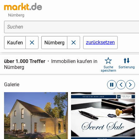
Nürnberg
Suchen
zurücksetzen
Kaufen
Nürnberg
schließen
schließen
über 1.000 Treffer
Immobilien kaufen in
Nürnberg
Suche
Sortierung
speichern
Galerie
automatische R
zurückblät
weite