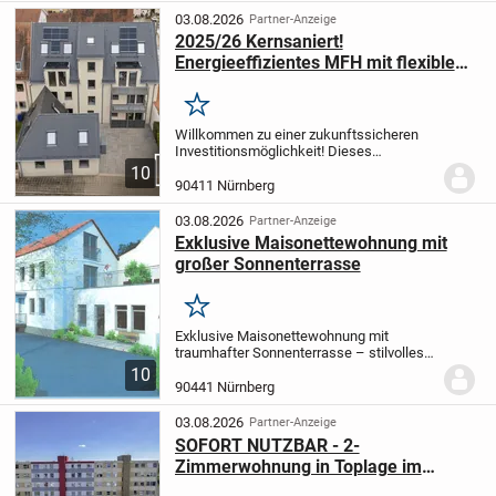
weitläufigen...
03.08.2026
Partner-Anzeige
2025/26 Kernsaniert!
Energieeffizientes MFH mit flexiblen
Nutzungsmöglichkeiten und 10
Einheiten
Merken
Willkommen zu einer zukunftssicheren
Investitionsmöglichkeit! Dieses
vollständig kernsanierte
10
Mehrfamilienhaus mit 10 Wohneinheiten
90411 Nürnberg
vereint Renditepotenzial, Flexibilität durch
vollständigen Leerstand...
03.08.2026
Partner-Anzeige
Exklusive Maisonettewohnung mit
großer Sonnenterrasse
Merken
Exklusive Maisonettewohnung mit
traumhafter Sonnenterrasse – stilvolles
Wohnen auf zwei Ebenen
10
Kreuzsteinstraße 1 · 90441 Nürnberg
90441 Nürnberg
Wohnen mit Charakter und besonderem
Ambiente Willkommen in Ihrem...
03.08.2026
Partner-Anzeige
SOFORT NUTZBAR - 2-
Zimmerwohnung in Toplage im
Nürnberger Stadtteil Marienberg