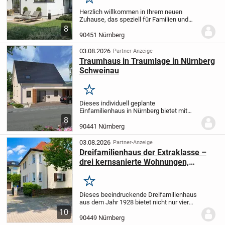
Merken
Herzlich willkommen in Ihrem neuen
Zuhause, das speziell für Familien und
herzliche Menschen gestaltet wurde!
8
Dieses großzügige Haus bietet nicht nur
90451 Nürnberg
ausreichend Platz für Ihre Lieben,
sondern auch...
03.08.2026
Partner-Anzeige
Traumhaus in Traumlage in Nürnberg
Schweinau
Merken
Dieses individuell geplante
Einfamilienhaus in Nürnberg bietet mit
150 m² Wohnfläche auf 2 Etagen und 5
8
Zimmern das ideale Zuhause für
90441 Nürnberg
Familien, die Wert auf moderne
Architektur und durchdachte...
03.08.2026
Partner-Anzeige
Dreifamilienhaus der Extraklasse –
drei kernsanierte Wohnungen,
unzählige Möglichkeiten.
Merken
Dieses beeindruckende Dreifamilienhaus
aus dem Jahr 1928 bietet nicht nur vier
Wände, sondern auch unzählige
10
Möglichkeiten. Mit einer großzügigen
90449 Nürnberg
Wohnfläche von etwa 238 m² und einem