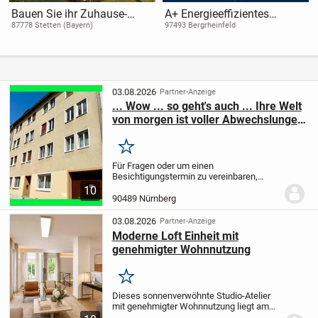
Bauen Sie ihr Zuhause-
A+ Energieeffizientes
Individuell und nach ihren
Wohnen in gehobenem
87778 Stetten (Bayern)
97493 Bergrheinfeld
Wünschen
Neubaugebiet - Weitere
Wohn - / Büroräume im
Untergeschoss
03.08.2026
Partner-Anzeige
... Wow ... so geht's auch ... Ihre Welt
von morgen ist voller Abwechslungen
...
Merken
Für Fragen oder um einen
Besichtigungstermin zu vereinbaren,
nutzen Sie bitte das Kontaktformular für
10
eine E-Mail-Anfrage. Wir werden uns
90489 Nürnberg
zeitnah bei Ihnen melden, sobald eine
Besichtigung möglich...
03.08.2026
Partner-Anzeige
Moderne Loft Einheit mit
genehmigter Wohnnutzung
Merken
Dieses sonnenverwöhnte Studio-Atelier
mit genehmigter Wohnnutzung liegt am
Hummelsteiner Park in Nürnberg und ist