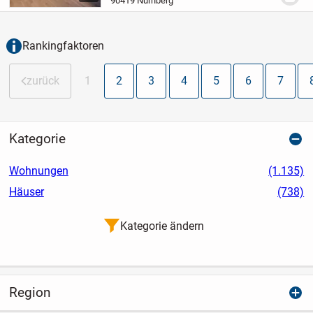
90419 Nürnberg
Zuhause im Herzen des begehrtesten
Stadtteils...
Rankingfaktoren
zurück
1
2
3
4
5
6
7
Kategorie
Wohnungen
(1.135)
Häuser
(738)
Kategorie ändern
Region