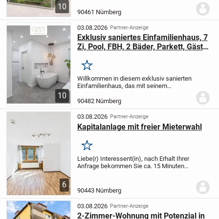
genehmigter Wohnnutzung liegt am
10
Hummelsteiner Park in Nürnberg und ist
90461 Nürnberg
Teil einer kleinen, gepflegten Wohnanlage
aus dem Jahr...
03.08.2026
Partner-Anzeige
Exklusiv saniertes Einfamilienhaus, 7
Zi, Pool, FBH, 2 Bäder, Parkett, Gäste-
WC, EBK, PV-Anlage, 90482
Nürnberg-Laufamholz
Merken
Willkommen in diesem exklusiv sanierten
Einfamilienhaus, das mit seinem
durchdachten Grundriss und den
10
großzügigen 7 Zimmern begeistert. Mit
90482 Nürnberg
insgesamt 2 Badezimmern und einem
zusätzlichen Gäste-WC...
03.08.2026
Partner-Anzeige
Kapitalanlage mit freier Mieterwahl
Merken
Liebe(r) Interessent(in), nach Erhalt Ihrer
Anfrage bekommen Sie ca. 15 Minuten
später, das Exposé mit den
aussagekräftigen Objektunterlagen und
6
einen virtuellen 360° Rundgang als
90443 Nürnberg
Download Link...
03.08.2026
Partner-Anzeige
2-Zimmer-Wohnung mit Potenzial in