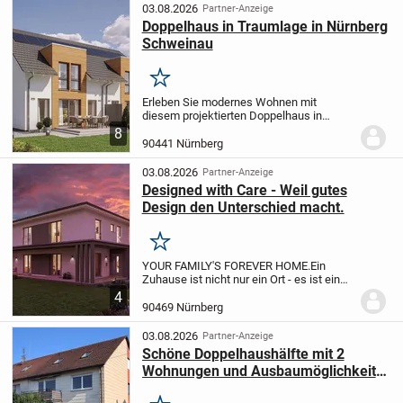
03.08.2026
Partner-Anzeige
Doppelhaus in Traumlage in Nürnberg
Schweinau
Merken
Erleben Sie modernes Wohnen mit
diesem projektierten Doppelhaus in
Nürnberg, ideal gelegen in einem
8
attraktiven Wohngebiet. Die großzügige
90441 Nürnberg
Doppelhaushälfte verfügt über 130 m²
Wohnfläche, verteilt auf...
03.08.2026
Partner-Anzeige
Designed with Care - Weil gutes
Design den Unterschied macht.
Merken
YOUR FAMILY'S FOREVER HOME.
Ein
Zuhause ist nicht nur ein Ort - es ist ein
Gefühl.
Es bedeutet Freiheit, Sicherheit
4
und eine Zukunft, die du selbst gestalten
90469 Nürnberg
kannst.
Mit White&Black bekommst du
mehr...
03.08.2026
Partner-Anzeige
Schöne Doppelhaushälfte mit 2
Wohnungen und Ausbaumöglichkeit
im Dachgeschoss in wunderschöner