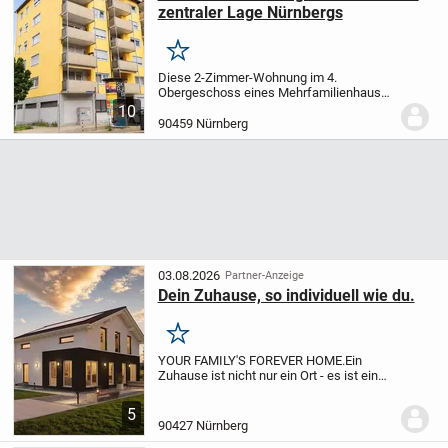
zentraler Lage Nürnbergs
Merken
Diese 2-Zimmer-Wohnung im 4.
Obergeschoss eines Mehrfamilienhauses
aus dem Jahr 1979 bietet auf ca. 72 m²
10
Wohnfläche viel Potenzial für individuelle
90459 Nürnberg
Wohnideen. Die Immobilie eignet sich
sowohl für...
03.08.2026
Partner-Anzeige
Dein Zuhause, so individuell wie du.
Merken
YOUR FAMILY'S FOREVER HOME.
Ein
Zuhause ist nicht nur ein Ort - es ist ein
Gefühl.
Es bedeutet Freiheit, Sicherheit
und eine Zukunft, die du selbst gestalten
5
kannst.
Mit White&Black bekommst du
90427 Nürnberg
mehr...