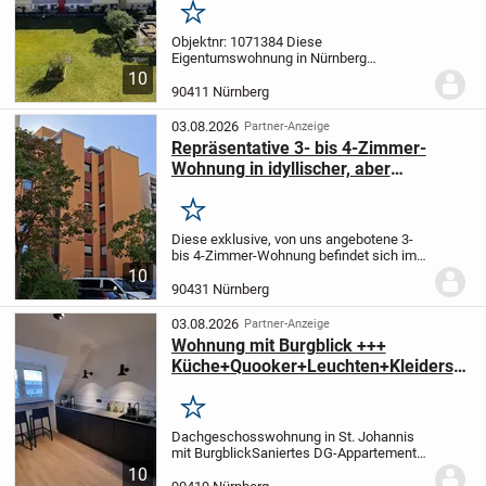
Merken
Objektnr: 1071384
Diese
Eigentumswohnung in Nürnberg
präsentiert sich als attraktive Gelegenheit
10
für Kapitalanleger wie auch Eigennutzer.
90411 Nürnberg
Besonders für Käufer mit Blick für
Potenzial bietet die...
03.08.2026
Partner-Anzeige
Repräsentative 3- bis 4-Zimmer-
Wohnung in idyllischer, aber
verkehrsgünstiger Lage.
Merken
Diese exklusive, von uns angebotene 3-
bis 4-Zimmer-Wohnung befindet sich im
4. Stock (selbstverständlich mit Lift) einer
10
sehr ordentlichen Wohnanlage (Erstbezug
90431 Nürnberg
1980). Auf rund 100 m² Wohnfläche...
03.08.2026
Partner-Anzeige
Wohnung mit Burgblick +++
Küche+Quooker+Leuchten+Kleidersc
hrank
Merken
Dachgeschosswohnung in St. Johannis
mit Burgblick
Saniertes DG-Appartement
mit Markenküche inkl. Quooker,
10
Parkettboden
Willkommen in Ihrem neuen