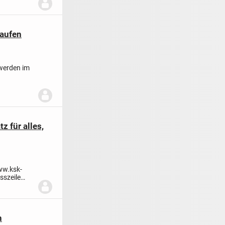
kaufen
 werden im
z für alles,
ww.ksk-
esszeile
n