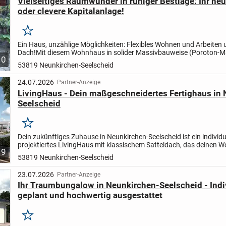
Vielseitiges Raumwunder in ruhiger Bestlage: Ihr ne
oder clevere Kapitalanlage!
Merken
Ein Haus, unzählige Möglichkeiten: Flexibles Wohnen und Arbeiten 
Dach!
Mit diesem Wohnhaus in solider Massivbauweise (Poroton-
10
aus dem Baujahr 1998 stehen Ihnen alle Türen offen....
53819 Neunkirchen-Seelscheid
24.07.2026
Partner-Anzeige
LivingHaus - Dein maßgeschneidertes Fertighaus in
Seelscheid
Merken
Dein zukünftiges Zuhause in Neunkirchen-Seelscheid ist ein individu
projektiertes LivingHaus mit klassischem Satteldach, das deinen
9
auf 165 Quadratmetern Wohnfläche Wirklichkeit werden...
53819 Neunkirchen-Seelscheid
23.07.2026
Partner-Anzeige
Ihr Traumbungalow in Neunkirchen-Seelscheid - Indi
geplant und hochwertig ausgestattet
Merken