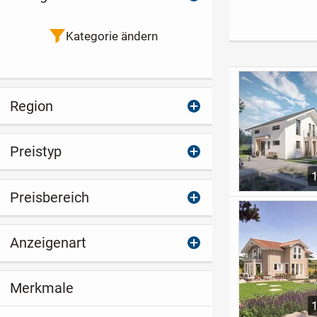
idyllischer Lage an
von Gütersloh
Altena - Komf
der Sieg
und Qualität i
perfekter Har
Kategorie ändern
Region
Preistyp
Preisbereich
Anzeigenart
Merkmale