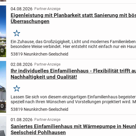
04.08.2026
Partner-Anzeige
Eigenleistung mit Planbarkeit statt Sanierung mit bö
Überraschungen
Merken
Ein Zuhause, das Großzügigkeit, Licht und modernes Familienleben
besondere Weise verbindet. Hier entsteht nicht einfach nur ein Hau
10
ein Ort mit Raum für Familie, Freiheit und Zukunft.
D...
53819 Neunkirchen-Seelscheid
02.08.2026
Partner-Anzeige
Ihr individuelles Einfamilienhaus - Flexibilität trifft a
Nachhaltigkeit und Qualität!
Merken
Lassen Sie sich von diesem einzigartigen Einfamilienhaus begeister
speziell nach Ihren Wünschen und Vorstellungen projektiert wird. Mi
10
großzügigen Wohnfläche von 147.31 m² und insgesamt 5...
53819 Neunkirchen-Seelscheid
01.08.2026
Partner-Anzeige
Saniertes Einfamilienhaus mit Wärmepumpe in Neun
Seelscheid Pohlhausen