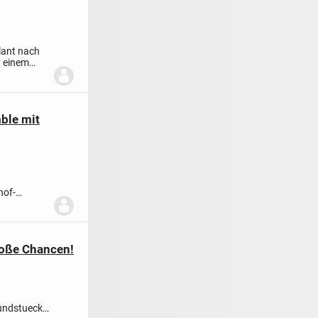
lant nach
t einem
ble mit
hof-
ourc...
roße Chancen!
undstueck-