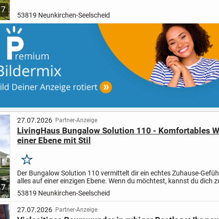
grosse-chancen-171114/?utm_source=portale
(bitte kopieren Sie...
7
53819 Neunkirchen-Seelscheid
27.07.2026
Partner-Anzeige
LivingHaus Bungalow Solution 110 - Komfortables 
einer Ebene mit Stil
Merken
Der Bungalow Solution 110 vermittelt dir ein echtes Zuhause-Gefüh
alles auf einer einzigen Ebene. Wenn du möchtest, kannst du dich 
7
einen Keller entscheiden. In nur wenigen...
53819 Neunkirchen-Seelscheid
27.07.2026
Partner-Anzeige