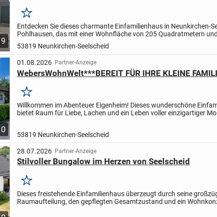
Merken
Entdecken Sie dieses charmante Einfamilienhaus in Neunkirchen-S
Pohlhausen, das mit einer Wohnfläche von 205 Quadratmetern und
9
Grundstücksfläche von 624 Quadratmetern großzügigen...
53819 Neunkirchen-Seelscheid
01.08.2026
Partner-Anzeige
WebersWohnWelt***BEREIT FÜR IHRE KLEINE FAMILI
Merken
Willkommen im Abenteuer Eigenheim! Dieses wunderschöne Einfam
bietet Raum für Liebe, Lachen und ein Leben voller einzigartiger M
überzeugt durch seine großzügige Raumaufteilung,...
10
53819 Neunkirchen-Seelscheid
28.07.2026
Partner-Anzeige
Stilvoller Bungalow im Herzen von Seelscheid
Merken
Dieses freistehende Einfamilienhaus überzeugt durch seine großzü
Raumaufteilung, den gepflegten Gesamtzustand und ein Wohnkonz
auch heute noch modernen Ansprüchen gerecht wird. Auf einem...