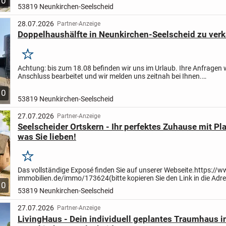
10
53819 Neunkirchen-Seelscheid
28.07.2026
Partner-Anzeige
Doppelhaushälfte in Neunkirchen-Seelscheid zu ver
Merken
Achtung: bis zum 18.08 befinden wir uns im Urlaub. Ihre Anfragen
Anschluss bearbeitet und wir melden uns zeitnah bei Ihnen.
Objektbeschreibung Wohnfläche: 181 m² | Eigener Garten |...
10
53819 Neunkirchen-Seelscheid
27.07.2026
Partner-Anzeige
Seelscheider Ortskern - Ihr perfektes Zuhause mit Plat
was Sie lieben!
Merken
Das vollständige Exposé finden Sie auf unserer Webseite.
https://w
immobilien.de/immo/173624
(bitte kopieren Sie den Link in die Adr
10
Ihres Browsers)
53819 Neunkirchen-Seelscheid
27.07.2026
Partner-Anzeige
LivingHaus - Dein individuell geplantes Traumhaus i