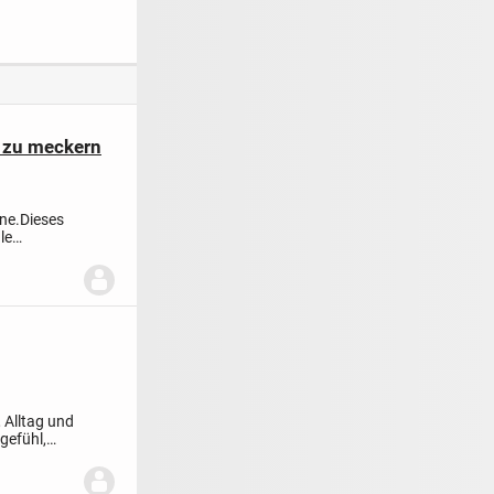
 - Ihr Zuhause
ist immer besser
Maß mit
f
tleistungspak
ee Time
ts zu meckern
ne.
Dieses
le
 Alltag und
gefühl,