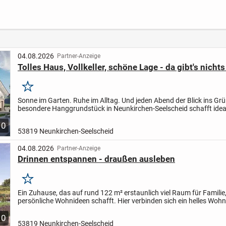
ort
Köln - Flexibles
Altena
n
Wohnen mit allkauf!
nach 
monie
allkau
Diens
et Fr
04.08.2026
Partner-Anzeige
Tolles Haus, Vollkeller, schöne Lage - da gibt's nich
Merken
Sonne im Garten. Ruhe im Alltag. Und jeden Abend der Blick ins Grü
besondere Hanggrundstück in Neunkirchen-Seelscheid schafft idea
Voraussetzungen für ein Zuhause mit außergewöhnlichem...
10
53819 Neunkirchen-Seelscheid
04.08.2026
Partner-Anzeige
Drinnen entspannen - draußen ausleben
Merken
Ein Zuhause, das auf rund 122 m² erstaunlich viel Raum für Familie,
persönliche Wohnideen schafft. Hier verbinden sich ein helles Wohn
flexible Gestaltungsmöglichkeiten und eine...
10
53819 Neunkirchen-Seelscheid