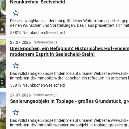
Neunkirchen-Seelscheid
Merken
Dieses LivingHaus ist der Inbegriff deiner Wohnträume, perfekt gep
deinen Wünschen und Vorstellungen. Das Haus präsentiert sich mi
8
klassischen Satteldach mit 38 Grad Neigung, das nicht...
53819 Neunkirchen-Seelscheid
27.07.2026
Partner-Anzeige
Drei Epochen, ein Refugium: Historisches Hof-Ensem
modernem Esprit in Seelscheid-Stein!
Merken
Das vollständige Exposé finden Sie auf unserer Webseite.
www.ksk-
immobilien.de/immobilien/drei-epochen-ein-refugium-historisches-
10
ensemble-mit-modernem-esprit-in-seelscheid-stein-173597/?utm_s
53819 Neunkirchen-Seelscheid
27.07.2026
Partner-Anzeige
Sanierungsobjekt in Toplage - großes Grundstück, g
Merken
Das vollständige Exposé finden Sie auf unserer Webseite.
www.ksk-
immobilien.de/immobilien/sanierungsobjekt-in-toplage-grosses-gr