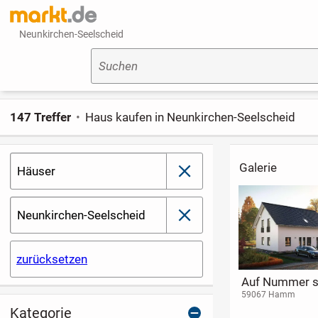
Neunkirchen-Seelscheid
Suchen
147 Treffer
Haus kaufen in Neunkirchen-Seelscheid
Galerie
Häuser
schließen
Neunkirchen-Seelscheid
schließen
zurücksetzen
Fachwerkhaus mit
Attraktive
Ihr individuell
massivem
Doppelhaushälfte in
geplantes
51570 Windeck
33330 Gütersloh
58762 Altena
Scheunenanbau in
stadtnaher Lage
Einfamilienhau
Kategorie