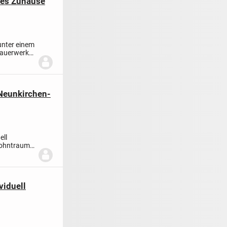
ues Zuhause
unter einem
Mauerwerk)
 Neunkirchen-
ell
 Wohntraum
viduell