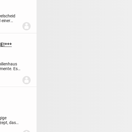
eelscheid
 einer
E!***
ilienhaus
omente. Es
gige
ept, das