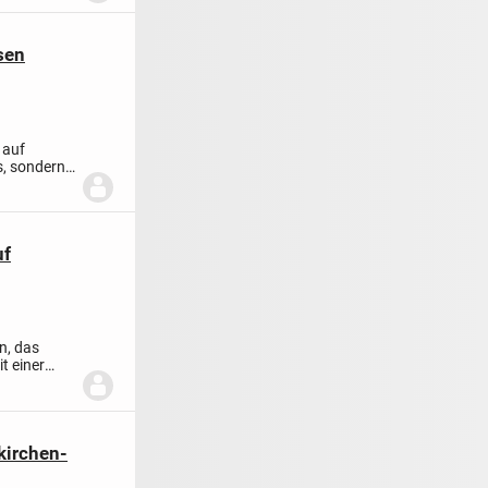
sen
 auf
s, sondern
uf
n, das
t einer
kirchen-