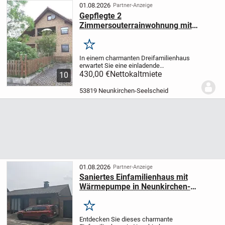
insgesamt 5...
01.08.2026
Partner-Anzeige
Gepflegte 2
Zimmersouterrainwohnung mit
kleiner Terrasse in zentraler lage von
Seelscheid
Merken
In einem charmanten Dreifamilienhaus
erwartet Sie eine einladende
Souterrainwohnung, die mit zwei hellen
430,00 €
Nettokaltmiete
10
Zimmern und einem großzügigen
Badezimmer überzeugt. Der praktische
53819 Neunkirchen-Seelscheid
Abstellraum bietet...
01.08.2026
Partner-Anzeige
Saniertes Einfamilienhaus mit
Wärmepumpe in Neunkirchen-
Seelscheid Pohlhausen
Merken
Entdecken Sie dieses charmante