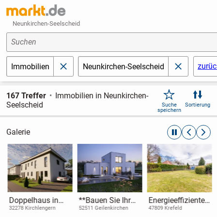
Neunkirchen-Seelscheid
Suchen
zurüc
Immobilien
Neunkirchen-Seelscheid
schließen
schließen
167 Treffer
Immobilien in Neunkirchen-
Seelscheid
Suche
Sortierung
speichern
Galerie
automatische R
zurückblät
weite
Doppelhaus in
**Bauen Sie Ihr
Energieeffiziente
Kirchlengern mit
extravagantes
Wohnung mit
32278 Kirchlengern
52511 Geilenkirchen
47809 Krefeld