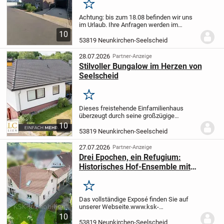
Merken
Achtung: bis zum 18.08 befinden wir uns
im Urlaub. Ihre Anfragen werden im
Anschluss bearbeitet und wir melden uns
10
zeitnah bei Ihnen. Objektbeschreibung
53819 Neunkirchen-Seelscheid
Wohnfläche: 181 m² | Eigener Garten |...
28.07.2026
Partner-Anzeige
Stilvoller Bungalow im Herzen von
Seelscheid
Merken
Dieses freistehende Einfamilienhaus
überzeugt durch seine großzügige
Raumaufteilung, den gepflegten
10
Gesamtzustand und ein Wohnkonzept,
53819 Neunkirchen-Seelscheid
das auch heute noch modernen
Ansprüchen gerecht wird. Auf einem...
27.07.2026
Partner-Anzeige
Drei Epochen, ein Refugium:
Historisches Hof-Ensemble mit
modernem Esprit in Seelscheid-Stein!
Merken
Das vollständige Exposé finden Sie auf
unserer Webseite.
www.ksk-
immobilien.de/immobilien/drei-epochen-
10
ein-refugium-historisches-hof-ensemble-
53819 Neunkirchen-Seelscheid