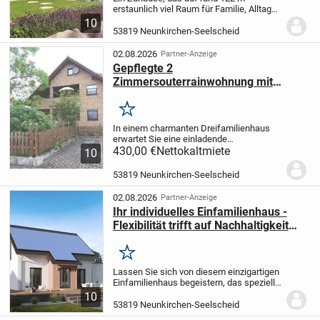
erstaunlich viel Raum für Familie, Alltag
und persönliche Wohnideen schafft. Hier
10
verbinden sich ein helles Wohngefühl,
53819 Neunkirchen-Seelscheid
flexible Gestaltungsmöglichkeiten und
eine...
02.08.2026
Partner-Anzeige
Gepflegte 2
Zimmersouterrainwohnung mit
kleiner Terrasse in zentraler lage von
Seelscheid
Merken
In einem charmanten Dreifamilienhaus
erwartet Sie eine einladende
Souterrainwohnung, die mit zwei hellen
430,00 €
Nettokaltmiete
10
Zimmern und einem großzügigen
Badezimmer überzeugt. Der praktische
53819 Neunkirchen-Seelscheid
Abstellraum bietet...
02.08.2026
Partner-Anzeige
Ihr individuelles Einfamilienhaus -
Flexibilität trifft auf Nachhaltigkeit
und Qualität!
Merken
Lassen Sie sich von diesem einzigartigen
Einfamilienhaus begeistern, das speziell
nach Ihren Wünschen und Vorstellungen
10
projektiert wird. Mit einer großzügigen
53819 Neunkirchen-Seelscheid
Wohnfläche von 147.31 m² und