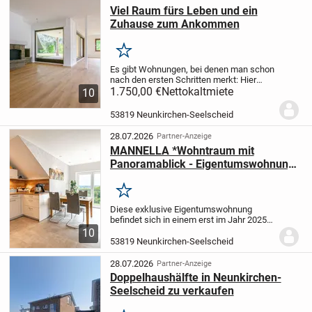
Viel Raum fürs Leben und ein
Zuhause zum Ankommen
Merken
Es gibt Wohnungen, bei denen man schon
nach den ersten Schritten merkt: Hier
könnte ich mir das Leben gut
1.750,00 €
Nettokaltmiete
10
vorstellen.
Frisch renoviert, hell und bereit
für den Erstbezug erwartet Sie ein
53819 Neunkirchen-Seelscheid
Zuhause, das...
28.07.2026
Partner-Anzeige
MANNELLA *Wohntraum mit
Panoramablick - Eigentumswohnung
bezugsfrei ab 01.10.2026
Merken
Diese exklusive Eigentumswohnung
befindet sich in einem erst im Jahr 2025
errichteten Mehrfamilienhaus mit
10
lediglich sechs Wohneinheiten in
53819 Neunkirchen-Seelscheid
zentraler Lage von Neunkirchen-
Seelscheid. Das Gebäude...
28.07.2026
Partner-Anzeige
Doppelhaushälfte in Neunkirchen-
Seelscheid zu verkaufen