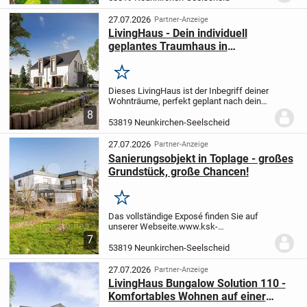
mit-modernem-esprit-in-seelscheid-stein-
173597/?utm_sourc...
27.07.2026
Partner-Anzeige
LivingHaus - Dein individuell
geplantes Traumhaus in
Neunkirchen-Seelscheid
Merken
Dieses LivingHaus ist der Inbegriff deiner
Wohnträume, perfekt geplant nach deinen
Wünschen und Vorstellungen. Das Haus
8
präsentiert sich mit einem klassischen
53819 Neunkirchen-Seelscheid
Satteldach mit 38 Grad Neigung, das
nicht...
27.07.2026
Partner-Anzeige
Sanierungsobjekt in Toplage - großes
Grundstück, große Chancen!
Merken
Das vollständige Exposé finden Sie auf
unserer Webseite.
www.ksk-
immobilien.de/immobilien/sanierungsobjekt-
7
in-toplage-grosses-grundstueck-grosse-
53819 Neunkirchen-Seelscheid
chancen-171114/?
utm_source=portale
(bitte kopieren Sie...
27.07.2026
Partner-Anzeige
LivingHaus Bungalow Solution 110 -
Komfortables Wohnen auf einer