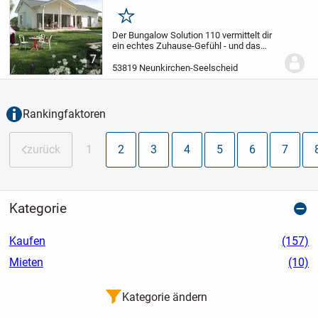
Ebene mit Stil
Merken
Der Bungalow Solution 110 vermittelt dir
ein echtes Zuhause-Gefühl - und das
alles auf einer einzigen Ebene. Wenn du
7
möchtest, kannst du dich zudem für einen
53819 Neunkirchen-Seelscheid
Keller entscheiden. In nur wenigen...
Rankingfaktoren
zurück
1
2
3
4
5
6
7
Kategorie
Kaufen
(157)
Mieten
(10)
Kategorie ändern