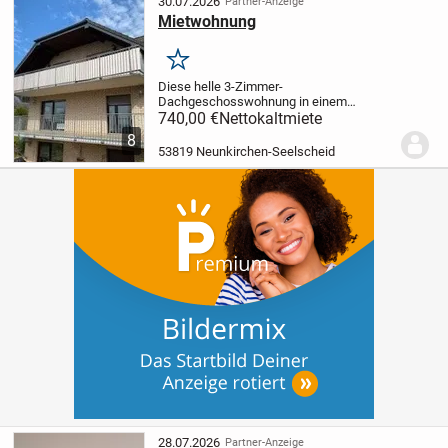
30.07.2026
Partner-Anzeige
Mietwohnung
Merken
Diese helle 3-Zimmer-
Dachgeschosswohnung in einem
Mehrparteienhaus begeistert durch einen
740,00 €
Nettokaltmiete
kreativen Schnitt und bietet Ihnen ein
8
echtes Wohnerlebnis. Schon beim
53819 Neunkirchen-Seelscheid
Betreten fühlen Sie sich wohl und...
28.07.2026
Partner-Anzeige