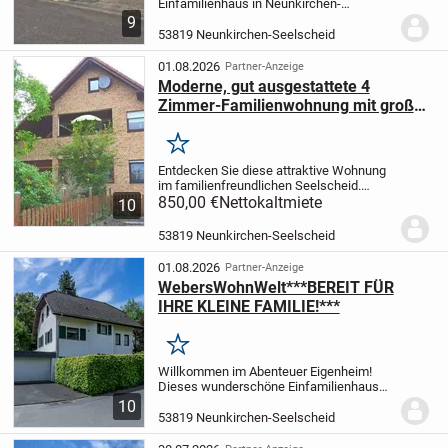
Einfamilienhaus in Neunkirchen-
Seelscheid Pohlhausen, das mit einer
9
Wohnfläche von 205 Quadratmetern und
53819 Neunkirchen-Seelscheid
einer Grundstücksfläche von 624
Quadratmetern großzügigen...
01.08.2026
Partner-Anzeige
Moderne, gut ausgestattete 4
Zimmer-Familienwohnung mit großer
Loggia in Seelscheid
Merken
Entdecken Sie diese attraktive Wohnung
im familienfreundlichen Seelscheid.
Diese gut gelegene Immobilie, erbaut im
850,00 €
Nettokaltmiete
10
Jahr 1992 und zuletzt 2024 renoviert,
bietet Ihnen auf einer großzügigen Fläche
53819 Neunkirchen-Seelscheid
von...
01.08.2026
Partner-Anzeige
WebersWohnWelt***BEREIT FÜR
IHRE KLEINE FAMILIE!***
Merken
Willkommen im Abenteuer Eigenheim!
Dieses wunderschöne Einfamilienhaus
bietet Raum für Liebe, Lachen und ein
10
Leben voller einzigartiger Momente. Es
53819 Neunkirchen-Seelscheid
überzeugt durch seine großzügige
Raumaufteilung,...