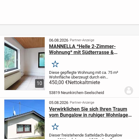
Garten, guter
Kubushaus, mit
Terrasse
Anbindung und
viel Platz für Ihre
vielfältigen
Familie-
Freizeitmöglichke
individuell
iten
anpassbar!!**
06.08.2026
Partner-Anzeige
MANNELLA *Helle 2-Zimmer-
Wohnung* mit Südterrasse &
Gartenmitbenutzung
Merken
Diese gepflegte Wohnung mit ca. 75 m²
Wohnfläche überzeugt durch ein
großzügiges Raumkonzept, helle Räume
450,00 €
Nettokaltmiete
10
und eine angenehme
Wohnatmosphäre.
Bereits beim Betreten
53819 Neunkirchen-Seelscheid
der Wohnung empfängt Sie ein heller...
05.08.2026
Partner-Anzeige
Verwirklichen Sie sich Ihren Traum
vom Bungalow in ruhiger Wohnlage
von Neunkirchen!
Merken
Dieser freistehende Satteldach-Bungalow