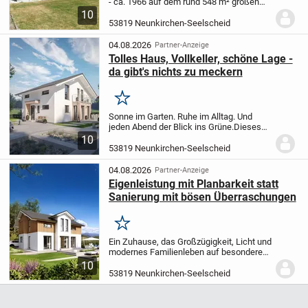
- ca. 1966 auf dem rund 548 m² großen
Grundstück errichtet - befindet sich in
10
familienfreundlicher Einfamilienhauslage
53819 Neunkirchen-Seelscheid
von Neunkirchen-Seelscheid, dessen...
04.08.2026
Partner-Anzeige
Tolles Haus, Vollkeller, schöne Lage -
da gibt's nichts zu meckern
Merken
Sonne im Garten. Ruhe im Alltag. Und
jeden Abend der Blick ins Grüne.
Dieses
besondere Hanggrundstück in
10
Neunkirchen-Seelscheid schafft ideale
53819 Neunkirchen-Seelscheid
Voraussetzungen für ein Zuhause mit
außergewöhnlichem...
04.08.2026
Partner-Anzeige
Eigenleistung mit Planbarkeit statt
Sanierung mit bösen Überraschungen
Merken
Ein Zuhause, das Großzügigkeit, Licht und
modernes Familienleben auf besondere
Weise verbindet. Hier entsteht nicht
10
einfach nur ein Haus, sondern ein Ort mit
53819 Neunkirchen-Seelscheid
Raum für Familie, Freiheit und Zukunft.
D...