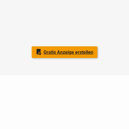
Gratis Anzeige erstellen
Nutzungsbedingungen
Datenschutz
Barrierefreiheit
Impressum
Kontakt
Hilfe
Sicherheit
Jugendschutz
Login
Konto löschen
Premium buchen
Abo kündigen
Ratgeber
Newsletter
Über uns
Jobs
Werbung
Facebook
Widget erstellen