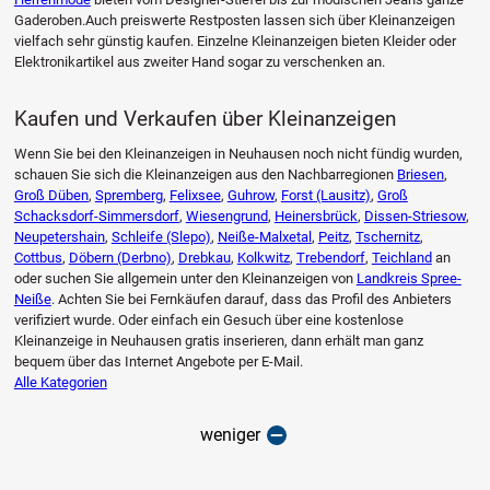
Gaderoben.Auch preiswerte Restposten lassen sich über Kleinanzeigen
vielfach sehr günstig kaufen. Einzelne Kleinanzeigen bieten Kleider oder
Elektronikartikel aus zweiter Hand sogar zu verschenken an.
Kaufen und Verkaufen über Kleinanzeigen
Wenn Sie bei den Kleinanzeigen in Neuhausen noch nicht fündig wurden,
schauen Sie sich die Kleinanzeigen aus den Nachbarregionen
Briesen
,
Groß Düben
,
Spremberg
,
Felixsee
,
Guhrow
,
Forst (Lausitz)
,
Groß
Schacksdorf-Simmersdorf
,
Wiesengrund
,
Heinersbrück
,
Dissen-Striesow
,
Neupetershain
,
Schleife (Slepo)
,
Neiße-Malxetal
,
Peitz
,
Tschernitz
,
Cottbus
,
Döbern (Derbno)
,
Drebkau
,
Kolkwitz
,
Trebendorf
,
Teichland
an
oder suchen Sie allgemein unter den Kleinanzeigen von
Landkreis Spree-
Neiße
. Achten Sie bei Fernkäufen darauf, dass das Profil des Anbieters
verifiziert wurde. Oder einfach ein Gesuch über eine kostenlose
Kleinanzeige in Neuhausen gratis inserieren, dann erhält man ganz
bequem über das Internet Angebote per E-Mail.
Alle Kategorien
weniger