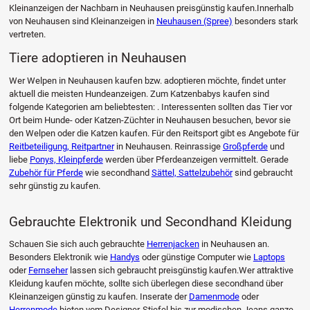
Kleinanzeigen der Nachbarn in Neuhausen preisgünstig kaufen.Innerhalb
von Neuhausen sind Kleinanzeigen in
Neuhausen (Spree)
besonders stark
vertreten.
Tiere adoptieren in Neuhausen
Wer Welpen in Neuhausen kaufen bzw. adoptieren möchte, findet unter
aktuell die meisten Hundeanzeigen. Zum Katzenbabys kaufen sind
folgende Kategorien am beliebtesten: . Interessenten sollten das Tier vor
Ort beim Hunde- oder Katzen-Züchter in Neuhausen besuchen, bevor sie
den Welpen oder die Katzen kaufen. Für den Reitsport gibt es Angebote für
Reitbeteiligung, Reitpartner
in Neuhausen. Reinrassige
Großpferde
und
liebe
Ponys, Kleinpferde
werden über Pferdeanzeigen vermittelt. Gerade
Zubehör für Pferde
wie secondhand
Sättel, Sattelzubehör
sind gebraucht
sehr günstig zu kaufen.
Gebrauchte Elektronik und Secondhand Kleidung
Schauen Sie sich auch gebrauchte
Herrenjacken
in Neuhausen an.
Besonders Elektronik wie
Handys
oder günstige Computer wie
Laptops
oder
Fernseher
lassen sich gebraucht preisgünstig kaufen.Wer attraktive
Kleidung kaufen möchte, sollte sich überlegen diese secondhand über
Kleinanzeigen günstig zu kaufen. Inserate der
Damenmode
oder
Herrenmode
bieten vom Designer-Stiefel bis zur modischen Jeans ganze