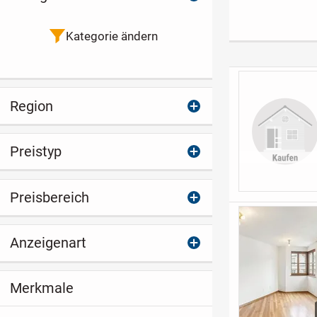
Lebenskomfort,
Balkon in City
Sicherheit und
**
natürliche Ruhe
Kategorie ändern
trifft -
Seniorenwohnen in
Hartkirchen - nahe
dem
Region
niederbayerischen
Bäd
Preistyp
Preisbereich
Anzeigenart
Merkmale