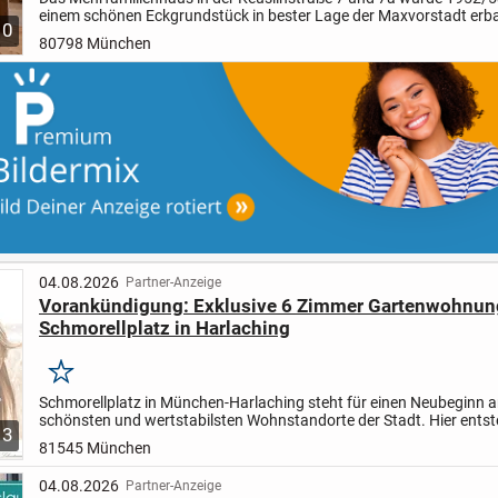
einem schönen Eckgrundstück in bester Lage der Maxvorstadt erb
10
Ursprünglich verfügte das Gebäude neben EG und UG über vier...
80798 München
04.08.2026
Partner-Anzeige
Vorankündigung: Exklusive 6 Zimmer Gartenwohnu
Schmorellplatz in Harlaching
Merken
Schmorellplatz in München-Harlaching steht für einen Neubeginn a
schönsten und wertstabilsten Wohnstandorte der Stadt. Hier entst
3
elegantes Mehrfamilienhaus mit hochwertig ausgestatt...
81545 München
04.08.2026
Partner-Anzeige