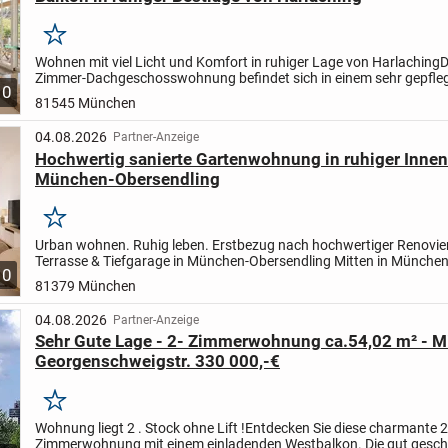
Merken
Wohnen mit viel Licht und Komfort in ruhiger Lage von Harlaching
D
Zimmer-Dachgeschosswohnung befindet sich in einem sehr gepfle
10
Mehrfamilienhaus mit nur sechs Wohneinheiten. Der durchdacht...
81545 München
04.08.2026
Partner-Anzeige
Hochwertig sanierte Gartenwohnung in ruhiger Inne
München-Obersendling
Merken
Urban wohnen. Ruhig leben. Erstbezug nach hochwertiger Renovie
Terrasse & Tiefgarage in München-Obersendling
Mitten in Münche
10
dennoch angenehm ruhig: Diese hochwertig renovierte...
81379 München
04.08.2026
Partner-Anzeige
Sehr Gute Lage - 2- Zimmerwohnung ca.54,02 m² - M
Georgenschweigstr. 330 000,-€
Merken
Wohnung liegt 2 . Stock ohne Lift !
Entdecken Sie diese charmante 2
Zimmerwohnung mit einem einladenden Westbalkon. Die gut gesch