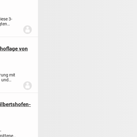
iese 3-
gten
nhoflage von
rung mit
n und
ilbertshofen-
-
nittene