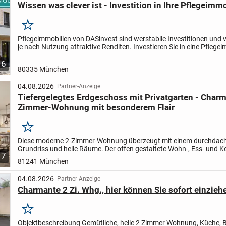
Wissen was clever ist - Investition in Ihre Pflegeimmo
Merken
Pflegeimmobilien von DASinvest sind werstabile Investitionen und
je nach Nutzung attraktive Renditen.
Investieren Sie in eine Pflege
und profitieren Sie von einer Vielzahl an...
6
80335 München
04.08.2026
Partner-Anzeige
Tiefergelegtes Erdgeschoss mit Privatgarten - Charm
Zimmer-Wohnung mit besonderem Flair
Merken
Diese moderne 2-Zimmer-Wohnung überzeugt mit einem durchdac
Grundriss und helle Räume. Der offen gestaltete Wohn-, Ess- und 
7
mit Westausrichtung und Terrassenzugang bildet das Herzstück...
81241 München
04.08.2026
Partner-Anzeige
Charmante 2 Zi. Whg., hier können Sie sofort einziehe
Merken
Objektbeschreibung Gemütliche, helle 2 Zimmer Wohnung, Küche, 