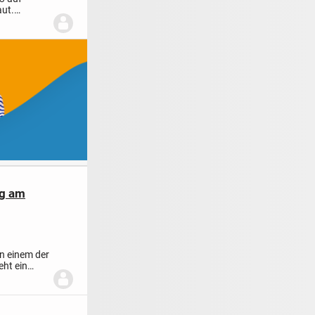
aut.
ng am
n einem der
eht ein