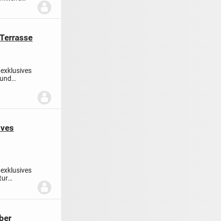
.
Terrasse
 exklusives
 und
ives
 exklusives
tur
ber