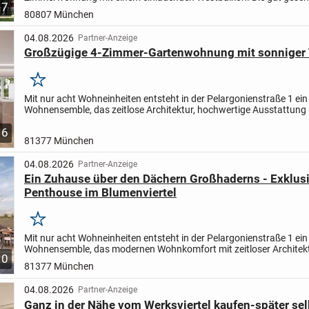
7
Wohnung im lebhaften Stadtteil bietet eine moderne Einbauküche..
80807 München
04.08.2026
Partner-Anzeige
Großzügige 4-Zimmer-Gartenwohnung mit sonniger 
Merken
Mit nur acht Wohneinheiten entsteht in der Pelargonienstraße 1 ein
Wohnensemble, das zeitlose Architektur, hochwertige Ausstattung
nachhaltige Bauqualität harmonisch miteinander...
6
81377 München
04.08.2026
Partner-Anzeige
Ein Zuhause über den Dächern Großhaderns - Exklus
Penthouse im Blumenviertel
Merken
Mit nur acht Wohneinheiten entsteht in der Pelargonienstraße 1 ein
Wohnensemble, das modernen Wohnkomfort mit zeitloser Architek
10
verbindet.
Dieses außergewöhnliche Penthouse überzeugt...
81377 München
04.08.2026
Partner-Anzeige
Ganz in der Nähe vom Werksviertel kaufen-später sel