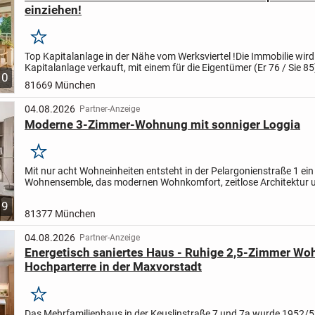
einziehen!
Merken
Top Kapitalanlage in der Nähe vom Werksviertel !
Die Immobilie wird
Kapitalanlage verkauft, mit einem für die Eigentümer (Er 76 / Sie 85
10
eingetragen lebenslangem Wohnungsrecht. Dadurch erwerben...
81669 München
04.08.2026
Partner-Anzeige
Moderne 3-Zimmer-Wohnung mit sonniger Loggia
Merken
Mit nur acht Wohneinheiten entsteht in der Pelargonienstraße 1 ein
Wohnensemble, das modernen Wohnkomfort, zeitlose Architektur 
hochwertige Bauqualität vereint.
Diese durchdacht...
9
81377 München
04.08.2026
Partner-Anzeige
Energetisch saniertes Haus - Ruhige 2,5-Zimmer W
Hochparterre in der Maxvorstadt
Merken
Das Mehrfamilienhaus in der Keuslinstraße 7 und 7a wurde 1952/5