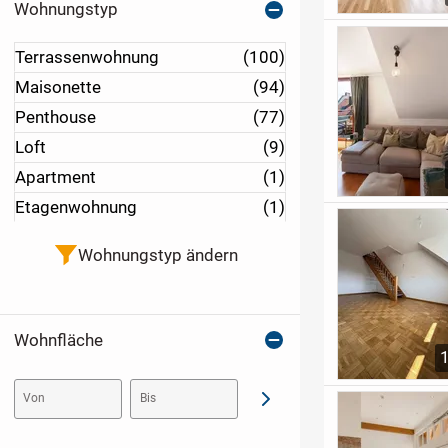
Wohnungstyp
Terrassenwohnung
(100)
Maisonette
(94)
Penthouse
(77)
Loft
(9)
Apartment
(1)
Etagenwohnung
(1)
Wohnungstyp ändern
Wohnfläche
Von
Bis
Abschicken