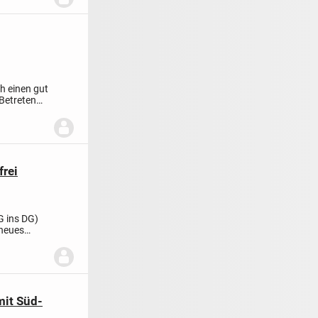
h einen gut
Betreten
frei
G ins DG)
 neues
it Süd-