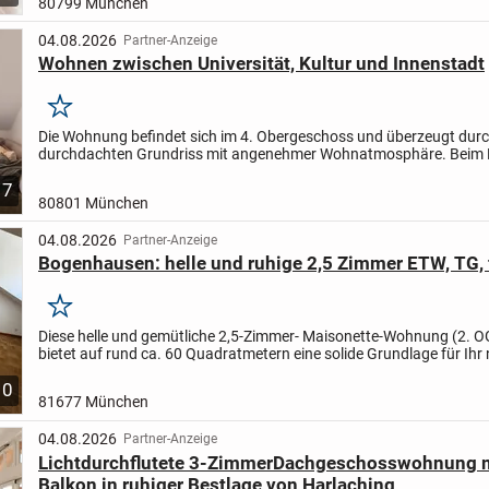
80799 München
04.08.2026
Partner-Anzeige
Wohnen zwischen Universität, Kultur und Innenstadt
Merken
Die Wohnung befindet sich im 4. Obergeschoss und überzeugt durc
durchdachten Grundriss mit angenehmer Wohnatmosphäre. Beim 
empfängt ein Flur mit ausreichend Platz für eine...
7
80801 München
04.08.2026
Partner-Anzeige
Bogenhausen: helle und ruhige 2,5 Zimmer ETW, TG, 
Merken
Diese helle und gemütliche 2,5-Zimmer- Maisonette-Wohnung (2. O
bietet auf rund ca. 60 Quadratmetern eine solide Grundlage für Ihr
Zuhause/ Renditeobjekt. Das Objekt präsentiert sich in...
10
81677 München
04.08.2026
Partner-Anzeige
Lichtdurchflutete 3-ZimmerDachgeschosswohnung m
Balkon in ruhiger Bestlage von Harlaching