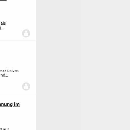
 als
)
 exklusives
und
ohnung im
3 auf