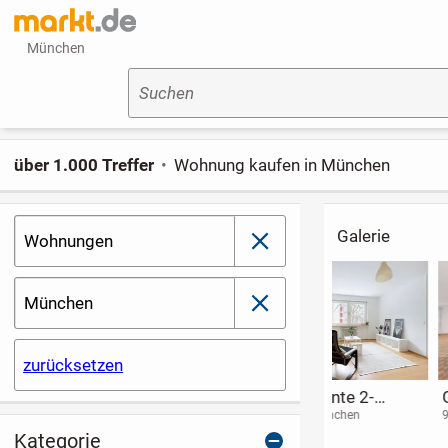
München
Suchen
über 1.000 Treffer
Wohnung kaufen in München
Galerie
Wohnungen
schließen
München
schließen
zurücksetzen
Wo
Forstenried -
** Kapitalanle
architektonische
Idyllisch. Weitläufig.
aufgepasst!: T
94060 Pocking
81476 München
85055 Ingolstadt
Qualität auf
Erholsam.
Apartment mi
Kategorie