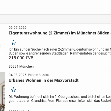
-Lage
Terrasse & Garten |
QNG -
Moderner Neubau
wohne
KfW40 QNG
profit
06.07.2026
Eigentumswohnung (2 Zimmer) im Münchner Süden 
Merken
Ich bin auf der Suche nach einer 2-Zimmer-Eigentumswohnung
im 
Süden sowie angrenzenden Stadtlagen.
Rahmendaten der gesucht
Wohnung:
215.000 €
• Wohnfläche bis ca. 50 m²
VB
• Balkon wünschenswert
•...
80331 München
04.08.2026
Partner-Anzeige
Urbanes Wohnen in der Maxvorstadt
Merken
Die Wohnung befindet sich im 2. Obergeschoss und bietet einen k
gut nutzbaren Grundriss. Vom Flur aus erschließen sich das Badez
praktischer Abstellraum sowie der Wohn-, Ess- und...
9