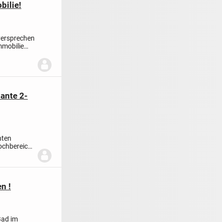
bilie!
 versprechen
immobilie
ante 2-
hten
Kochbereich
n !
Bad im