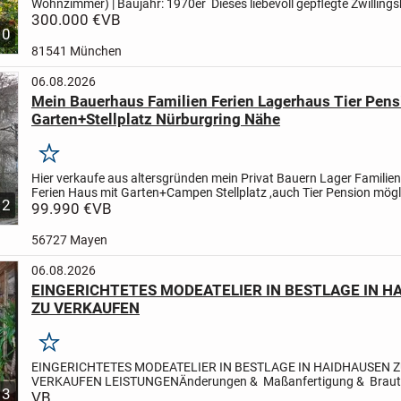
Wohnzimmer) | Baujahr: 1970er
Dieses liebevoll gepflegte Zwilling
(Doppelhaushälfte) aus den 1970er Jahren bietet auf...
300.000 €
VB
10
81541 München
06.08.2026
Mein Bauerhaus Familien Ferien Lagerhaus Tier Pens
Garten+Stellplatz Nürburgring Nähe
Merken
Hier verkaufe aus altersgründen mein Privat Bauern Lager Familien
Ferien Haus mit Garten+Campen Stellplatz ,auch Tier Pension mög
2
Grundstück 205 qm+mehr möglich,Haus 100qm,9...
99.990 €
VB
56727 Mayen
06.08.2026
EINGERICHTETES MODEATELIER IN BESTLAGE IN H
ZU VERKAUFEN
Merken
EINGERICHTETES MODEATELIER IN BESTLAGE IN HAIDHAUSEN 
VERKAUFEN
LEISTUNGEN
Änderungen & Maßanfertigung & Brautk
3
Eigenes Design
VB
KUNDSCHAFT
Stammkundschaft vorhanden.
LAGE: