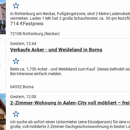
Merken
In Rottenburg am Neckar, Fußgängerzone, sind 2 kleine Ladenokal
vermieten. Laden 1 MK hat 2 große Schaufenster, ca. 30 qm Nutzfl
Waschbecken, Nachtspeicherheizung. Ladenlokal 2 M hat 1 großes.
714 €
Festpreis
1
72108 Rottenburg (Neckar)
Gestern, 12:44
Verkaufe Acker - und Weideland in Borna
Merken
Biete ca. 1,75h Acker - und Weideland zum Kauf. Dieses befindet si
Bei Interesse einfach melden.
04552 Borna
Gestern, 12:00
2-Zimmer-Wohnung in Aalen-City voll möbliert – frei 
Merken
Ich suche ab sofort einen Untermieter (eine Einzelperson) für eine c
große, voll möblierte 2-Zimmer-Dachgeschosswohnung in bester L