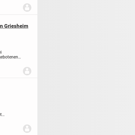
n Griesheim
i
gebotenen
t
ksprache...