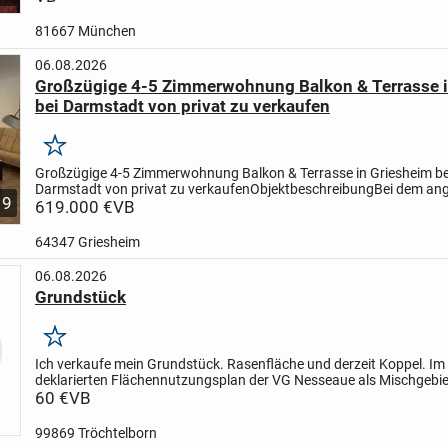
zentral in...
81667 München
06.08.2026
Großzügige 4-5 Zimmerwohnung Balkon & Terrasse i
bei Darmstadt von privat zu verkaufen
Merken
Großzügige 4-5 Zimmerwohnung Balkon & Terrasse in Griesheim be
Darmstadt von privat zu verkaufen
Objektbeschreibung
Bei dem an
9
Objekt handelt es sich um eine attraktive 4/5-Zimmerwohnung in...
619.000 €
VB
64347 Griesheim
06.08.2026
Grundstück
Merken
Ich verkaufe mein Grundstück. Rasenfläche und derzeit Koppel. Im
deklarierten Flächennutzungsplan der VG Nesseaue als Mischgebie
ausgewiesen, so dass es zukünftig bebaut werden kann. Nach Rüc
60 €
VB
99869 Tröchtelborn