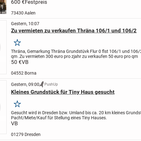
Aalen-City.
600 €
Festpreis
Top-Lage
* Nur ca. 150 m zum Rathaus...
1
73430 Aalen
Gestern, 10:07
Zu vermieten zu verkaufen Thräna 106/1 und 106/2
Merken
Thräna, Gemarkung Thräna Grundstüvk Flur 0 flst 106/1 und 106/
qm .
Zu vermieten 300 euro pro zjahr zu verkaufen 50 euro pro qm
50 €
VB
04552 Borna
Gestern, 09:00
PushUp
Kleines Grundstück für Tiny Haus gesucht
Merken
Gesucht wird in Dresden bzw. Umland bis ca. 20 km kleines Grunds
Pacht/Miete/Kauf für Stellung eines Tiny Hauses.
VB
01279 Dresden