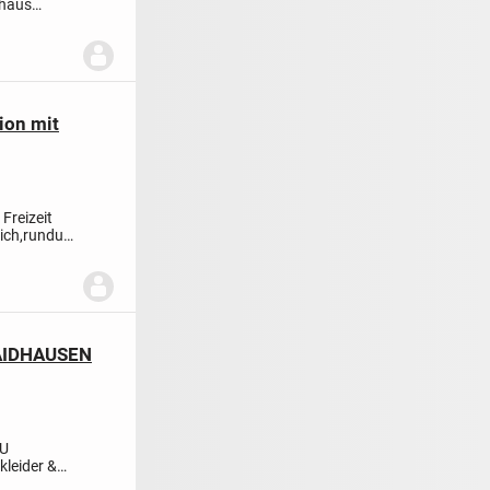
shaus
ion mit
 Freizeit
lich,rundum
AIDHAUSEN
ZU
leider &
Sehr