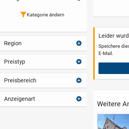
Dachbalken und
begehrter Lag
kreativen
München-Dagl
Gestaltungsmöglic
Kategorie ändern
hkeiten
Leider wurd
Region
Speichere die
E-Mail.
Preistyp
Preisbereich
Anzeigenart
Weitere A