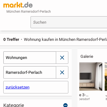
München Ramersdorf-Perlach
Suchen
0 Treffer
Wohnung kaufen in München Ramersdorf-Perl
Galerie
Wohnungen
schließen
Ramersdorf-Perlach
schließen
zurücksetzen
Ausbaufähiger
Anleger sind hier
Schöne 2-Zim
Dachrohling mit
richtig - Nbg.-
Wohnung
90419 Nürnberg
90475 Nürnberg
81929 München
sichtbaren
Altenfurt
(vermietet) in
Kategorie