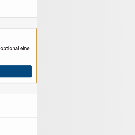
iert) I Kein
mit Balkon | sofort
EXKLUSIVE
ltungsaufwan
beziehbar!
WOHNUNGEN IN
NATURLAGE
optional eine