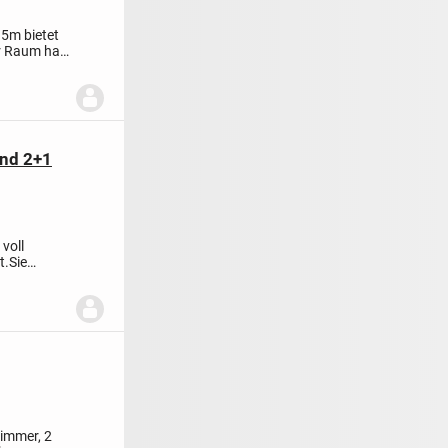
15m bietet
r Raum hat
und 2+1
voll
t.
Sie
..
zimmer, 2