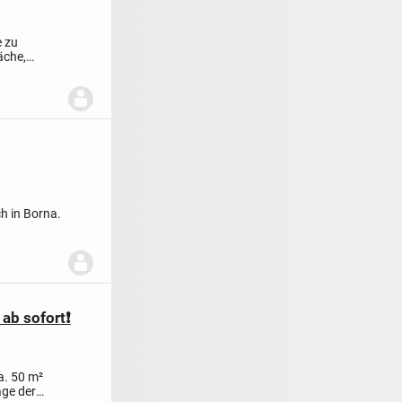
e zu
äche,
..
ch in Borna.
ab sofort❗️
a. 50 m²
age der