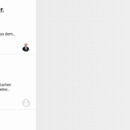
F.
aus dem
der...
Garten
eine