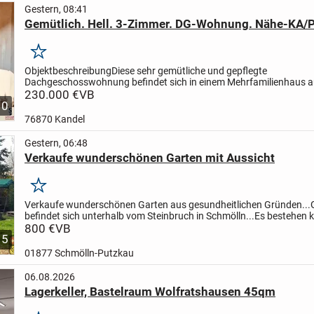
Gestern, 08:41
Gemütlich. Hell. 3-Zimmer. DG-Wohnung. Nähe-KA/P
Merken
Objektbeschreibung
Diese sehr gemütliche und gepflegte
Dachgeschosswohnung befindet sich in einem Mehrfamilienhaus 
Jahr 1995 in ruhiger Wohnlage von Straubenhardt.
230.000 €
VB
Ein Highlight ist 
10
76870 Kandel
Gestern, 06:48
Verkaufe wunderschönen Garten mit Aussicht
Merken
Verkaufe wunderschönen Garten aus gesundheitlichen Gründen...
befindet sich unterhalb vom Steinbruch in Schmölln...
Es bestehen k
Anbaupflichten..!!
800 €
VB
..und man ist schnell im Wald zum...
5
01877 Schmölln-Putzkau
06.08.2026
Lagerkeller, Bastelraum Wolfratshausen 45qm