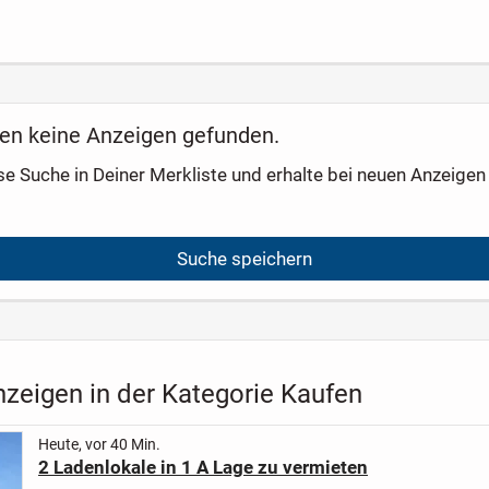
e von
Eberhardshof –
(Index
fing
Langfristig
Verwa
vermietete 3-
d
Zimmer-Wohnung
mit Loggia &
Tiefgarage
en keine Anzeigen gefunden.
se Suche in Deiner Merkliste und erhalte bei neuen Anzeigen 
Suche speichern
nzeigen in der Kategorie Kaufen
Heute, vor 40 Min.
2 Ladenlokale in 1 A Lage zu vermieten