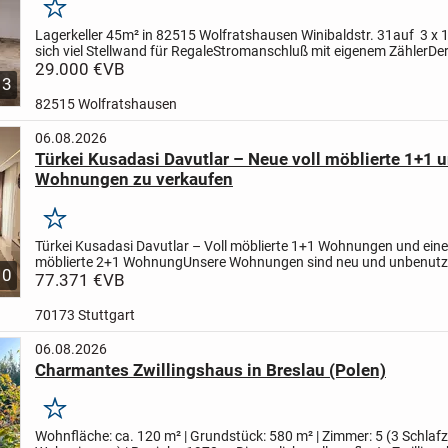
Merken
Lagerkeller 45m² in 82515 Wolfratshausen Winibaldstr. 31
auf 3 x 
sich viel Stellwand für Regale
Stromanschluß mit eigenem Zähler
De
2 Fenster, Zufahrt über die Tiefgarage...
29.000 €
VB
3
82515 Wolfratshausen
06.08.2026
Türkei Kusadasi Davutlar – Neue voll möblierte 1+1 
Wohnungen zu verkaufen
Merken
Türkei Kusadasi Davutlar – Voll möblierte 1+1 Wohnungen und eine 
möblierte 2+1 Wohnung
Unsere Wohnungen sind neu und unbenutz
10
befinden sich in der Nähe von Supermärkten, dem Gesundheitszent.
77.371 €
VB
70173 Stuttgart
06.08.2026
Charmantes Zwillingshaus in Breslau (Polen)
Merken
Wohnfläche: ca. 120 m² | Grundstück: 580 m² | Zimmer: 5 (3 Schlaf