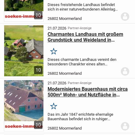
Dieses freistehende Landhaus befindet
sich in einer naturverbundenen Alleinlage
von Moormerland und bietet auf einem
10
über 2,1 Hektar großen Grundstück ein
26802 Moormerland
außergewöhnliches Platzangebot.
Da von
der...
21.07.2026
Partner-Anzeige
Charmantes Landhaus mit großem
Grundstück und Weideland in
idyllischer Lage von Moormerland-
Veenhusen!
Merken
Dieses charmante Landhaus vereint den
besonderen Charakter eines alten
Fehnhauses mit viel Platz, zahlreichen
10
Nutzungsmöglichkeiten und einer
26802 Moormerland
außergewöhnlich ruhigen Lage.
Das
ursprüngliche Fehnhaus...
21.07.2026
Partner-Anzeige
Modernisiertes Bauernhaus mit circa
500m² Wohn- und Nutzfläche in
Moormerland *TU2505a*
Merken
Das im Jahr 1847 errichtete ehemalige
Bauernhaus befindet sich in ruhiger
zweiter Reihe und wurde Ende der 90er
10
umfassend modernisiert. Die Immobilie
26802 Moormerland
steht auf einem großzügigen Grundstück