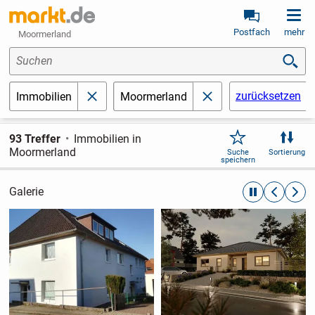
Postfach
mehr
Moormerland
Suchen
zurücksetzen
Immobilien
Moormerland
schließen
schließen
93 Treffer
Immobilien in
Moormerland
Suche
Sortierung
speichern
Galerie
automatische R
zurückblät
weite