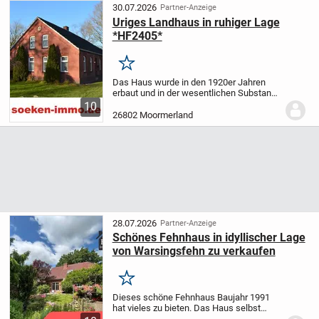
30.07.2026
Partner-Anzeige
Uriges Landhaus in ruhiger Lage
*HF2405*
Merken
Das Haus wurde in den 1920er Jahren
erbaut und in der wesentlichen Substanz
nicht verändert. Die Außenhülle besteht
10
aus einschaligen Klinkermauerwerk.
Im
26802 Moormerland
Erdgeschoss befinden sich im
Vorderhaus Wohn-...
28.07.2026
Partner-Anzeige
Schönes Fehnhaus in idyllischer Lage
von Warsingsfehn zu verkaufen
Merken
Dieses schöne Fehnhaus Baujahr 1991
hat vieles zu bieten. Das Haus selbst
wurde stehts renoviert. Besonders zu