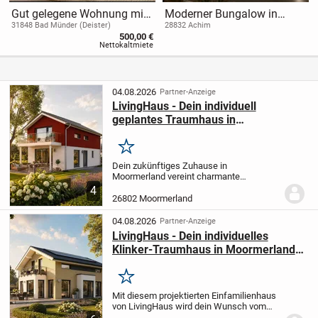
Gut gelegene Wohnung mit
Moderner Bungalow in
pragmatischem Schnitt
Embsen - Ihr Traumhaus für
31848 Bad Münder (Deister)
28832 Achim
500,00 €
die ganze Familie!
Nettokaltmiete
04.08.2026
Partner-Anzeige
LivingHaus - Dein individuell
geplantes Traumhaus in
Moormerland - KfW 40 QNG
Merken
Dein zukünftiges Zuhause in
Moormerland vereint charmante
Landhausliebe mit moderner
4
Funktionalität. Dieses projektiert geplante
26802 Moormerland
LivingHaus bietet dir 107 m² Wohnfläche
auf einem großzügigen 797 m²...
04.08.2026
Partner-Anzeige
LivingHaus - Dein individuelles
Klinker-Traumhaus in Moormerland -
KfW 40 QNG
Merken
Mit diesem projektierten Einfamilienhaus
von LivingHaus wird dein Wunsch vom
perfekten Eigenheim Realität. Das Haus