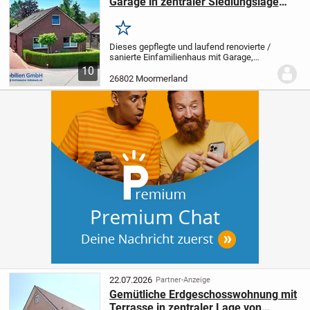
Garage in zentraler Siedlungslage
von Veenhusen
Merken
Dieses gepflegte und laufend renovierte /
sanierte Einfamilienhaus mit Garage,
Baujahr 1993/94, in ruhiger und dennoch
10
sehr zentraler Lage von Veenhusen, sucht
26802 Moormerland
neue Eigentümer.
Der Grundriss im...
22.07.2026
Partner-Anzeige
Gemütliche Erdgeschosswohnung mit
Terrasse in zentraler Lage von