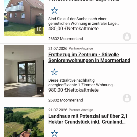
Moormerland-Warsingsfehn!
Merken
Sind Sie auf der Suche nach einer
gemütlichen Wohnung in zentraler Lage
von Moormerland? Dann könnte diese
480,00 €
Nettokaltmiete
10
Erdgeschosswohnung in Warsingsfehn
genau das Richtige für Sie sein.
Auf ca. 57
26802 Moormerland
m² Wohnfläche...
21.07.2026
Partner-Anzeige
Erstbezug im Zentrum - Stilvolle
Seniorenwohnungen in Moormerland
Merken
Diese attraktive nachhaltig
energieeffiziente 1-Zimmer-Wohnung
befindet sich im ersten Stock des
980,00 €
Nettokaltmiete
7
neugebauten Gesundheidshuus im
Herzen von Warsingsfehn.
Das
26802 Moormerland
Gesundheidshuus verbindet den
Anspruch nach...
21.07.2026
Partner-Anzeige
Landhaus mit Potenzial auf über 2,1
Hektar Grundstück inkl. Grünland
*SB2604*
Merken