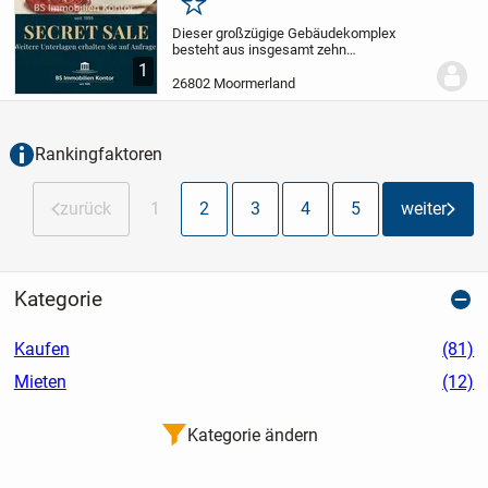
JNKM!
Merken
Dieser großzügige Gebäudekomplex
besteht aus insgesamt zehn
Wohneinheiten und liegt in ruhiger
1
Wohnlage von Moormerland. Die
26802 Moormerland
Immobilie ist derzeit voll vermietet und
erzielt eine Jahresnettokaltmiete...
Rankingfaktoren
zurück
1
2
3
4
5
weiter
Kategorie
Kaufen
(81)
Mieten
(12)
Kategorie ändern