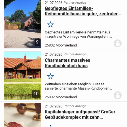
mit ca....
21.07.2026
Partner-Anzeige
Gepflegtes Einfamilien-
Reihenmittelhaus in guter, zentraler
Wohnlage
Merken
Gepflegtes Einfamilien-Reihenmittelhaus
in zentraler Wohnlage von Warsingsfehn
Baujahr 2010
9
********************************************
26802 Moormerland
Raumaufteilung EG: 2 Zimmer, Küche,
Bad, Flur, DG: 2 Zimmer,...
21.07.2026
Partner-Anzeige
Charmantes massives
Rundbohlenholzhaus
Merken
Zeitnahes einziehen Möglich ! Dieses
sanierte, charmante Massiv-Rundbohlen-
Holzhaus aus dem Jahr 2011 Vereint
10
großzügiges Wohnen, moderne Technik
26802 Moormerland
und hervorragende Energieeffizienz zu
einem Zuhause,...
21.07.2026
Partner-Anzeige
Kapitalanleger aufgepasst! Großer
Gebäudekomplex mit zehn
Wohneinheiten und ca. 57.105,00€