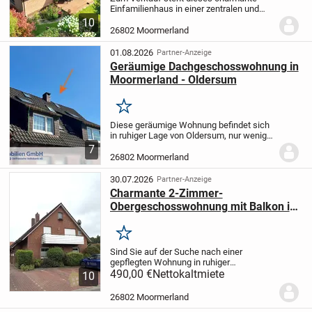
Einfamilienhaus in einer zentralen und
dennoch ruhigen sowie beliebten
10
Wohnlage von Moormerland. Hier
26802 Moormerland
genießen Sie die Vorzüge einer
gewachsenen Nachbarschaft, in...
01.08.2026
Partner-Anzeige
Geräumige Dachgeschosswohnung in
Moormerland - Oldersum
Merken
Diese geräumige Wohnung befindet sich
in ruhiger Lage von Oldersum, nur wenige
Schritte vom Oldersumer Park
7
entfernt.
Die Wohnfläche verteilt sich auf
26802 Moormerland
einen Flur, ein Schlafzimmer, ein
Gästezimmer,...
30.07.2026
Partner-Anzeige
Charmante 2-Zimmer-
Obergeschosswohnung mit Balkon in
Moormerland-Veenhusen!
Merken
Sind Sie auf der Suche nach einer
gepflegten Wohnung in ruhiger
Wohnlage? Dann könnte diese attraktive
490,00 €
Nettokaltmiete
10
Oberwohnung in Veenhusen genau Ihren
Vorstellungen entsprechen.
Die Wohnung
26802 Moormerland
befindet sich in...