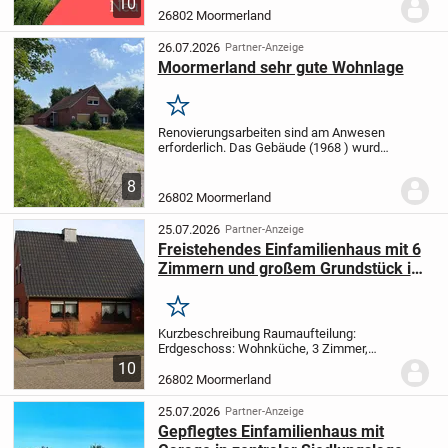
10
erwähnen gilt hierbei die Sanierung von
26802 Moormerland
Gäste-WC, sowie dem Bad im
Dachgeschoss und dem...
26.07.2026
Partner-Anzeige
Moormerland sehr gute Wohnlage
Merken
Renovierungsarbeiten sind am Anwesen
erforderlich. Das Gebäude (1968 ) wurde
1976 um eine Garage mit Nebengebäude
um 60 m2 erweitert.
8
26802 Moormerland
25.07.2026
Partner-Anzeige
Freistehendes Einfamilienhaus mit 6
Zimmern und großem Grundstück in
26802 Moormerland - Warsingsfehn
Merken
Kurzbeschreibung Raumaufteilung:
Erdgeschoss:
Wohnküche, 3 Zimmer,
Gäste-WC, Badezimmer, Garderobe, Diele,
10
Abstellraum
Obergeschoss:
3 Zimmer,
26802 Moormerland
Badezimmer, Flur Objekt Dieses
freistehende Einfamilien...
25.07.2026
Partner-Anzeige
Gepflegtes Einfamilienhaus mit