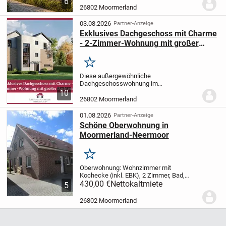
6
bietet 143 Quadratmeter Wohnfläche auf
26802 Moormerland
einem großzügigen 797 Quadratmeter
großen...
03.08.2026
Partner-Anzeige
Exklusives Dachgeschoss mit Charme
- 2-Zimmer-Wohnung mit großer
Dachterrasse
Merken
Diese außergewöhnliche
Dachgeschosswohnung im
energieeffizienten Neubau verbindet
10
zeitgemäße Architektur mit höchster
26802 Moormerland
Wohnqualität und nachhaltigem Komfort.
Die KfW-Förderung sowie die QNG-
01.08.2026
Partner-Anzeige
Zertifizier...
Schöne Oberwohnung in
Moormerland-Neermoor
Merken
Oberwohnung: Wohnzimmer mit
Kochecke (inkl. EBK), 2 Zimmer, Bad,
Abstellraum, Wohnfläche ca. 60 qm, mtl.
430,00 €
Nettokaltmiete
5
Miete: 430,-- € + NK, Antritt: sofort
26802 Moormerland