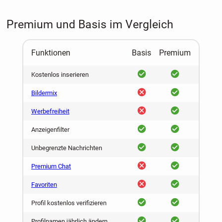
Premium und Basis im Vergleich
Funktionen
Basis
Premium
ja
ja
Kostenlos inserieren
nein
ja
Bildermix
nein
ja
Werbefreiheit
ja
ja
Anzeigenfilter
ja
ja
Unbegrenzte Nachrichten
nein
ja
Premium Chat
nein
ja
Favoriten
ja
ja
Profil kostenlos verifizieren
ja
ja
Profilnamen jährlich ändern