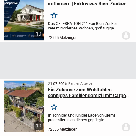
aufbauen. | Exklusives Bien-Zenker-
Zweifamilienhaus mit Zukunft
Merken
Das CELEBRATION 211 von Bien-Zenker
vereint modernes Wohnen, großzügige
Raumkonzepte und maximale Flexibilität
10
unter einem Dach. Die zwei vollwertigen
72555 Metzingen
Wohneinheiten bieten vielfältige
Möglichkeiten -...
21.07.2026
Partner-Anzeige
Ein Zuhause zum Wohlfühlen -
sonniges Familiendomizil mit Carport
und viel Platz zum Leben
Merken
In sonniger und ruhiger Lage von Glems
präsentiert sich dieses gepflegte
Einfamilienhaus als ideales Zuhause für
10
Familien, Paare mit Platzbedarf oder
72555 Metzingen
Menschen, die Wohnen und Arbeiten