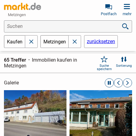
Postfach
mehr
Metzingen
Suchen
zurücksetzen
Kaufen
Metzingen
schließen
schließen
65 Treffer
Immobilien kaufen in
Metzingen
Suche
Sortierung
speichern
Galerie
automatische R
zurückblät
weite