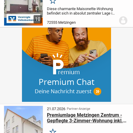
Merken
Diese charmante Maisonette-Wohnung
befindet sich in absolut zentraler Lage im
Herzen von Metzingen - direkt hinter der
10
bekannten Outletcity. Die besondere Lage
72555 Metzingen
verbindet urbanes Leben, kurze Wege
und...
21.07.2026
Partner-Anzeige
Premiumlage Metzingen Zentrum -
Gepflegte 3-Zimmer-Wohnung inkl.
TG-Stellplatz