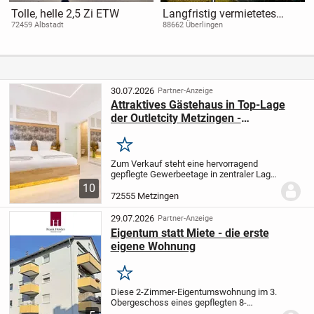
Tolle, helle 2,5 Zi ETW
Langfristig vermietetes
Praxishaus in beliebter
72459 Albstadt
88662 Überlingen
Wohnlage sucht
Kapitalanleger
30.07.2026
Partner-Anzeige
Attraktives Gästehaus in Top-Lage
der Outletcity Metzingen -
Renditestarke Kapitalanlage
Merken
Zum Verkauf steht eine hervorragend
gepflegte Gewerbeetage in zentraler Lage
der Outletcity Metzingen. Die exzellente
10
Lage ermöglicht es den Gästen, das
72555 Metzingen
weltbekannte Outletcenter bequem in
wenigen...
29.07.2026
Partner-Anzeige
Eigentum statt Miete - die erste
eigene Wohnung
Merken
Diese 2-Zimmer-Eigentumswohnung im 3.
Obergeschoss eines gepflegten 8-
Familienhauses bietet eine attraktive