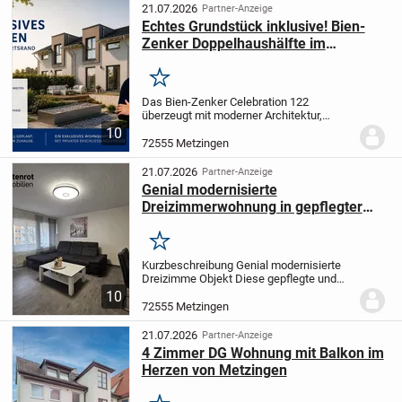
unter einem Dach...
21.07.2026
Partner-Anzeige
Echtes Grundstück inklusive! Bien-
Zenker Doppelhaushälfte im
exklusiven Neubauquartier
Merken
Das Bien-Zenker Celebration 122
überzeugt mit moderner Architektur,
durchdachter Raumaufteilung und einem
10
offenen Wohnkonzept für die ganze
72555 Metzingen
Familie. Große Fensterflächen sorgen für
helle, lichtdurchfl...
21.07.2026
Partner-Anzeige
Genial modernisierte
Dreizimmerwohnung in gepflegter
Wohnanlage. Metzingen Neugreuth.
Ihre Chance!
Merken
Kurzbeschreibung Genial modernisierte
Dreizimme Objekt Diese gepflegte und
gut geschnittene 3-Zimmer-Wohnung in
10
Metzingen-Neugreuth überzeugt durch
72555 Metzingen
eine durchdachte Raumaufteilung,
moderne Ausstattung...
21.07.2026
Partner-Anzeige
4 Zimmer DG Wohnung mit Balkon im
Herzen von Metzingen