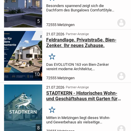
Besonders spannend zeigt sich die
Dachform des Bungalows ComfortStyle
14.01 P: Hier entschieden sich die
Architekten für die so ungewöhnliche wie
5
attraktive Lösung eines Pultdachs -
72555 Metzingen
versetzt...
21.07.2026
Partner-Anzeige
Feldrandlage. Privatstraße. Bien-
Zenker. Ihr neues Zuhause.
Merken
Das EVOLUTION 163 von Bien-Zenker
vereint moderne Architektur,
außergewöhnliche Raumqualität und
10
höchsten Wohnkomfort. Der offen
72555 Metzingen
gestaltete Wohn-, Ess- und Kochbereich
bildet das Herzstück des Hauses...
21.07.2026
Partner-Anzeige
STADTKERN - Historisches Wohn-
und Geschäftshaus mit Garten für
Investoren in Metzingen
Merken
Mitten in Metzingen liegt dieses Wohn-
und Gewerbehaus als vielseitige
Immobilie mit zentraler Lage in Nähe des
8
Metzinger Marktplatzes. Das Gebäude