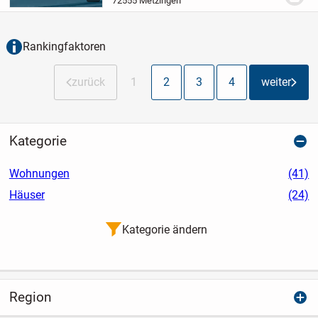
72555 Metzingen
aus dem Jahr 1866, bietet historischen
Charakter und...
Rankingfaktoren
zurück
1
2
3
4
weiter
Kategorie
Wohnungen
(41)
Häuser
(24)
Kategorie ändern
Region