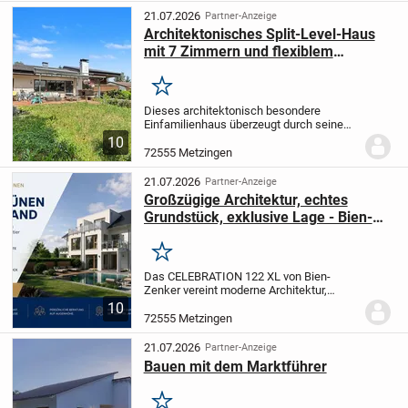
herrliche Lage mit...
21.07.2026
Partner-Anzeige
Architektonisches Split-Level-Haus
mit 7 Zimmern und flexiblem
Wohnkonzept auf 4 Ebenen
Merken
Dieses architektonisch besondere
Einfamilienhaus überzeugt durch seine
Split-Level-Bauweise mit vier versetzten
10
Ebenen (EG2, EG1, UG1 und UG2), die
72555 Metzingen
über ein zentrales Treppenhaus
miteinander verbunden...
21.07.2026
Partner-Anzeige
Großzügige Architektur, echtes
Grundstück, exklusive Lage - Bien-
Zenker Doppelhaushälfte in
Neuhausen
Merken
Das CELEBRATION 122 XL von Bien-
Zenker vereint moderne Architektur,
durchdachte Grundrisse und hohen
10
Wohnkomfort. Der offene Wohn-, Ess-
72555 Metzingen
und Kochbereich schafft eine helle,
einladende Atmosphäre und...
21.07.2026
Partner-Anzeige
Bauen mit dem Marktführer
Merken