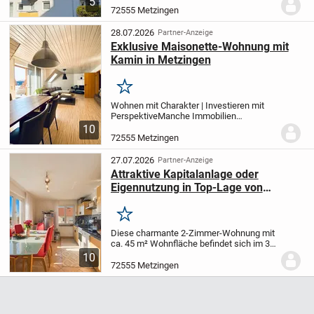
5
Möglichkeit für Eigennutzer oder
72555 Metzingen
Kapitalanleger. Die Wohnung überzeugt
durch ihre praktische...
28.07.2026
Partner-Anzeige
Exklusive Maisonette-Wohnung mit
Kamin in Metzingen
Merken
Wohnen mit Charakter | Investieren mit
Perspektive
Manche Immobilien
überzeugen durch ihre Größe. Andere
10
durch ihre Lage. Diese
72555 Metzingen
Maisonettewohnung begeistert durch
etwas viel Wertvolleres: ihren...
27.07.2026
Partner-Anzeige
Attraktive Kapitalanlage oder
Eigennutzung in Top-Lage von
Metzingen - mit Balkon
Merken
Diese charmante 2-Zimmer-Wohnung mit
ca. 45 m² Wohnfläche befindet sich im 3.
Obergeschoss eines gepflegten 6-
10
Familienhauses in Metzingen und
72555 Metzingen
überzeugt durch ihre helle, freundliche
Atmosphäre sowie...