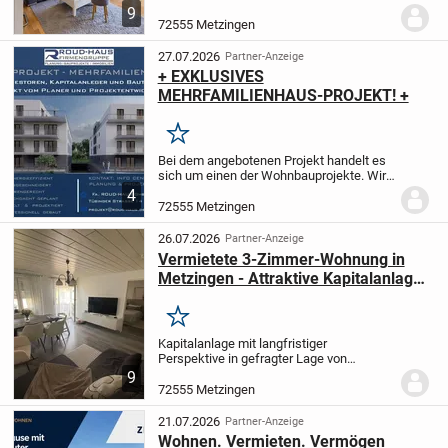
1. Obergeschoss eines ruhigen 6-
9
Familienhauses in Metzingen.
Die
72555 Metzingen
Wohnung überzeugt durch eine helle und
freundliche...
27.07.2026
Partner-Anzeige
+ EXKLUSIVES
MEHRFAMILIENHAUS-PROJEKT! +
Merken
Bei dem angebotenen Projekt handelt es
sich um einen der Wohnbauprojekte. Wir
sind Planungsbüro und Projektentwickler
4
und können Ihnen ca. 45 fertigentwickelte
72555 Metzingen
Mehrfamilienhaus Projekte im
Geschoßwohn...
26.07.2026
Partner-Anzeige
Vermietete 3-Zimmer-Wohnung in
Metzingen - Attraktive Kapitalanlage
mit Balkon
Merken
Kapitalanlage mit langfristiger
Perspektive in gefragter Lage von
Metzingen
Diese gepflegte 3-Zimmer-
9
Eigentumswohnung bietet eine
72555 Metzingen
hervorragende Gelegenheit für
Kapitalanleger,
die auf eine solide und...
21.07.2026
Partner-Anzeige
Wohnen. Vermieten. Vermögen