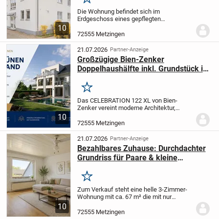
Merken
Die Wohnung befindet sich im
Erdgeschoss eines gepflegten
Mehrfamilienhauses und eignet sich ideal
10
für Kapitalanleger, junge Paare sowie
72555 Metzingen
kleine Familien. Das Gebäude selbst
befindet sich in einem sehr...
21.07.2026
Partner-Anzeige
Großzügige Bien-Zenker
Doppelhaushälfte inkl. Grundstück im
exklusiven Neubauquartier
Merken
Das CELEBRATION 122 XL von Bien-
Zenker vereint moderne Architektur,
durchdachte Grundrisse und hohen
10
Wohnkomfort. Der offene Wohn-, Ess-
72555 Metzingen
und Kochbereich schafft eine helle,
einladende Atmosphäre und...
21.07.2026
Partner-Anzeige
Bezahlbares Zuhause: Durchdachter
Grundriss für Paare & kleine
Familien!
Merken
Zum Verkauf steht eine helle 3-Zimmer-
Wohnung mit ca. 67 m² die mit nur
wenigen Renovierungen in ein wahres
10
Schmuckstück verwandelt werden
72555 Metzingen
kann.
Der durchdachte Grundriss, die