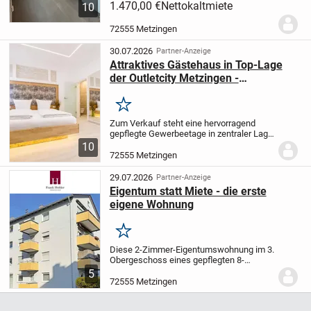
vereint den einzigartigen Charme eines
1.470,00 €
Nettokaltmiete
10
historischen Fachwerkhauses mit dem
Wohnkomfort und der Energieeffizienz
72555 Metzingen
eines modernen...
30.07.2026
Partner-Anzeige
Attraktives Gästehaus in Top-Lage
der Outletcity Metzingen -
Renditestarke Kapitalanlage
Merken
Zum Verkauf steht eine hervorragend
gepflegte Gewerbeetage in zentraler Lage
der Outletcity Metzingen. Die exzellente
10
Lage ermöglicht es den Gästen, das
72555 Metzingen
weltbekannte Outletcenter bequem in
wenigen...
29.07.2026
Partner-Anzeige
Eigentum statt Miete - die erste
eigene Wohnung
Merken
Diese 2-Zimmer-Eigentumswohnung im 3.
Obergeschoss eines gepflegten 8-
Familienhauses bietet eine attraktive
5
Möglichkeit für Eigennutzer oder
72555 Metzingen
Kapitalanleger. Die Wohnung überzeugt
durch ihre praktische...