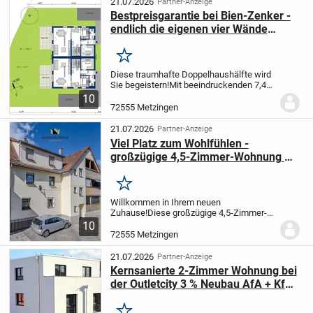
21.07.2026
Partner-Anzeige
Bestpreisgarantie bei Bien-Zenker -
endlich die eigenen vier Wände
sichern!
Merken
Diese traumhafte Doppelhaushälfte wird
Sie begeistern!
Mit beeindruckenden 7,4
Metern Breite bietet sie Ihnen das
10
Wohngefühl eines Einfamilienhauses -
72555 Metzingen
und das zu den attraktiven Kosten einer...
21.07.2026
Partner-Anzeige
Viel Platz zum Wohlfühlen -
großzügige 4,5-Zimmer-Wohnung mit
Südwest-Balkon und Carport für 2
Autos
Merken
Willkommen in Ihrem neuen
Zuhause!
Diese großzügige 4,5-Zimmer-
Erdgeschosswohnung befindet sich in
10
einem gepflegten Dreifamilienhaus in
72555 Metzingen
angenehmer Wohnlage von Metzingen.
Mit ihrem familienfreundlich...
21.07.2026
Partner-Anzeige
Kernsanierte 2-Zimmer Wohnung bei
der Outletcity 3 % Neubau AfA + KfW-
Förderkredit