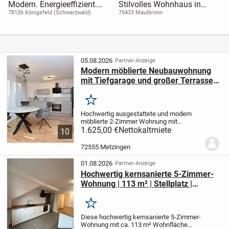
Modern. Energieeffizient.
Stilvolles Wohnhaus in
Individuell -
begehrter Lage!
78126 Königsfeld (Schwarzwald)
75433 Maulbronn
Neubauwohnung - 3-
Zimmer-
Erdgeschosswohnung
05.08.2026
Partner-Anzeige
Modern möblierte Neubauwohnung
mit Tiefgarage und großer Terrasse
in Metzingen
Merken
Hochwertig ausgestattete und modern
möblierte 2-Zimmer Wohnung mit
Terrasse in zentraler, aber ruhiger
1.625,00 €
Nettokaltmiete
10
Wohnlage in
Metzingen.
Einkaufsmöglichkeiten sowie
72555 Metzingen
die öffentlichen Verkehrsmittel sind in...
01.08.2026
Partner-Anzeige
Hochwertig kernsanierte 5-Zimmer-
Wohnung | 113 m² | Stellplatz |
Modernes Wohnen im
Fachwerkcharme
Merken
Diese hochwertig kernsanierte 5-Zimmer-
Wohnung mit ca. 113 m² Wohnfläche