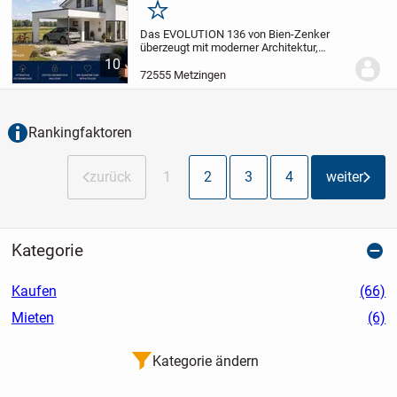
Merken
Das EVOLUTION 136 von Bien-Zenker
überzeugt mit moderner Architektur,
großzügigen Räumen und einer
10
durchdachten Grundrissgestaltung. Der
72555 Metzingen
offen gestaltete Wohn-, Ess- und
Kochbereich bildet den...
Rankingfaktoren
zurück
1
2
3
4
weiter
Kategorie
Kaufen
(66)
Mieten
(6)
Kategorie ändern