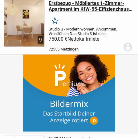
Erstbezug - Möbliertes 1-Zimmer-
Apartment im KfW-55-Effizienzhaus
Metzingen
Merken
Studio S - Modern wohnen. Ankommen.
Wohlfühlen.
Das Studio S ist eine
hochwertig ausgestattete, voll möblierte
750,00 €
Nettokaltmiete
9
1-Zimmer-Wohnung, die modernes
Design, Komfort und Energieeffizienz
72555 Metzingen
verbindet.
Der...