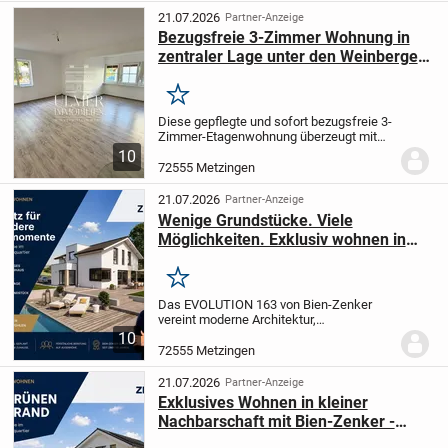
Kochbereich bildet den...
21.07.2026
Partner-Anzeige
Bezugsfreie 3-Zimmer Wohnung in
zentraler Lage unter den Weinbergen
von Metzingen
Merken
Diese gepflegte und sofort bezugsfreie 3-
Zimmer-Etagenwohnung überzeugt mit
einer Wohnfläche von ca. 82 m², einer
10
durchdachten Raumaufteilung und
72555 Metzingen
vielseitigen Nutzungsmöglichkeiten. Ob
zur Eigennutzun...
21.07.2026
Partner-Anzeige
Wenige Grundstücke. Viele
Möglichkeiten. Exklusiv wohnen in
Neuhausen mit Bien-Zenker.
Merken
Das EVOLUTION 163 von Bien-Zenker
vereint moderne Architektur,
außergewöhnliche Raumqualität und
10
höchsten Wohnkomfort. Der offen
72555 Metzingen
gestaltete Wohn-, Ess- und Kochbereich
bildet das Herzstück des Hauses...
21.07.2026
Partner-Anzeige
Exklusives Wohnen in kleiner
Nachbarschaft mit Bien-Zenker -
privat, modern, besonders