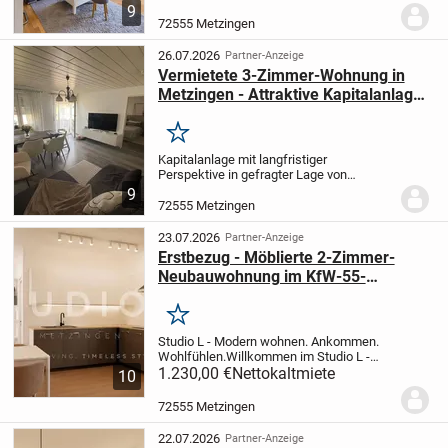
1. Obergeschoss eines ruhigen 6-
9
Familienhauses in Metzingen.
Die
72555 Metzingen
Wohnung überzeugt durch eine helle und
freundliche...
26.07.2026
Partner-Anzeige
Vermietete 3-Zimmer-Wohnung in
Metzingen - Attraktive Kapitalanlage
mit Balkon
Merken
Kapitalanlage mit langfristiger
Perspektive in gefragter Lage von
Metzingen
Diese gepflegte 3-Zimmer-
9
Eigentumswohnung bietet eine
72555 Metzingen
hervorragende Gelegenheit für
Kapitalanleger,
die auf eine solide und...
23.07.2026
Partner-Anzeige
Erstbezug - Möblierte 2-Zimmer-
Neubauwohnung im KfW-55-
Effizienzhaus Metzingen
Merken
Studio L - Modern wohnen. Ankommen.
Wohlfühlen.
Willkommen im Studio L -
einer hochwertig ausgestatteten, voll
1.230,00 €
Nettokaltmiete
10
möblierten 2-Zimmer-Wohnung, die
modernes Design, hohen Wohnkomfort
72555 Metzingen
und energieeffizient...
22.07.2026
Partner-Anzeige