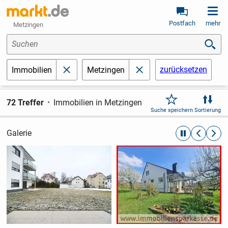
Postfach
mehr
Metzingen
Suchen
zurücksetzen
Immobilien
Metzingen
schließen
schließen
72 Treffer
Immobilien in Metzingen
Suche speichern
Sortierung
Galerie
automatische R
zurückblät
weite