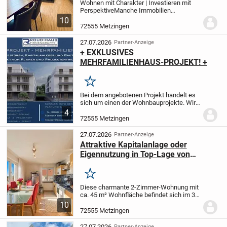
Wohnen mit Charakter | Investieren mit
Perspektive
Manche Immobilien
überzeugen durch ihre Größe. Andere
10
durch ihre Lage. Diese
72555 Metzingen
Maisonettewohnung begeistert durch
etwas viel Wertvolleres: ihren...
27.07.2026
Partner-Anzeige
+ EXKLUSIVES
MEHRFAMILIENHAUS-PROJEKT! +
Merken
Bei dem angebotenen Projekt handelt es
sich um einen der Wohnbauprojekte. Wir
sind Planungsbüro und Projektentwickler
4
und können Ihnen ca. 45 fertigentwickelte
72555 Metzingen
Mehrfamilienhaus Projekte im
Geschoßwohn...
27.07.2026
Partner-Anzeige
Attraktive Kapitalanlage oder
Eigennutzung in Top-Lage von
Metzingen - mit Balkon
Merken
Diese charmante 2-Zimmer-Wohnung mit
ca. 45 m² Wohnfläche befindet sich im 3.
Obergeschoss eines gepflegten 6-
10
Familienhauses in Metzingen und
72555 Metzingen
überzeugt durch ihre helle, freundliche
Atmosphäre sowie...
27.07.2026
Partner-Anzeige