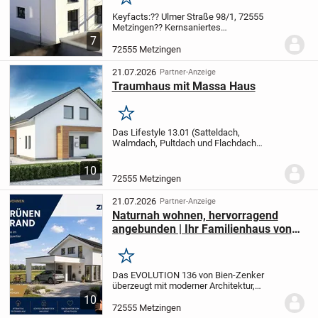
Merken
Keyfacts:
?? Ulmer Straße 98/1, 72555
Metzingen
?? Kernsaniertes
Mehrfamilienhaus mit 7 Apartments
?? 25
7
- 50 m² | gesamt 285 m²
?? Kernsanierung
72555 Metzingen
2025/2026
?? Bezugsfrei ab August
2026
?? Kaufpreis:...
21.07.2026
Partner-Anzeige
Traumhaus mit Massa Haus
Merken
Das Lifestyle 13.01 (Satteldach,
Walmdach, Pultdach und Flachdach
möglich) zeichnet sich besonders durch
moderne Architektur und hohe
10
Individualität aus. Baufamilien können
72555 Metzingen
nach eigenem Geschmack den...
21.07.2026
Partner-Anzeige
Naturnah wohnen, hervorragend
angebunden | Ihr Familienhaus von
Bien-Zenker mit Grundstück
Merken
Das EVOLUTION 136 von Bien-Zenker
überzeugt mit moderner Architektur,
großzügigen Räumen und einer
10
durchdachten Grundrissgestaltung. Der
72555 Metzingen
offen gestaltete Wohn-, Ess- und