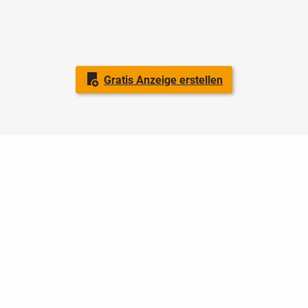
Gratis Anzeige erstellen
Nutzungsbedingungen
Datenschutz
Barrierefreiheit
Impressum
Kontakt
Hilfe
Sicherheit
Jugendschutz
Login
Konto löschen
Premium buchen
Abo kündigen
Ratgeber
Newsletter
Über uns
Jobs
Werbung
Facebook
Widget erstellen
markt.de
ist ein Angebot von © markt.de GmbH & Co. KG - Dein
Portal für kostenlose Kleinanzeigen aus Deutschland.