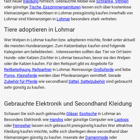
fast neuer
Kleidung
hilfreich. Gebrauchte Möbel wie
Schränke, Vitrinen
oder günstige
Tische, Esszimmergarnituren
lassen sich über kostenlose
Kleinanzeigen der Nachbarn in Lohmar preisgünstig kaufen.Innerhalb von
Lohmar sind Kleinanzeigen in
Lohmar
besonders stark vertreten.
Tiere adoptieren in Lohmar
Wer Welpen in Lohmar kaufen bzw. adoptieren möchte, findet unter aktuell
die meisten Hundeanzeigen. Zum Katzenbabys kaufen sind folgende
Kategorien am beliebtesten: . Interessenten sollten das Tier vor Ort beim
Hunde- oder Katzen-Züchter in Lohmar besuchen, bevor sie den Welpen
oder die Katzen kaufen. Für den Reitsport gibt es Angebote für
Reitbeteiligung, Reitpartner
in Lohmar. Reinrassige
Großpferde
und liebe
Ponys, Kleinpferde
werden über Pferdeanzeigen vermittelt. Gerade
Zubehör für Pferde
wie secondhand
Sättel, Sattelzubehör
sind gebraucht
sehr günstig zu kaufen.
Gebrauchte Elektronik und Secondhand Kleidung
Schauen Sie sich auch gebrauchte
Gläser
,
Esstische
in Lohmar an.
Besonders Elektronik wie
Handys
oder günstige Computer wie
Laptops
oder
Fernseher
lassen sich gebraucht preisgünstig kaufen.Wer attraktive
Kleidung kaufen möchte, sollte sich überlegen diese secondhand über
Kleinanzeigen günstig zu kaufen. Inserate der
Damenmode
oder