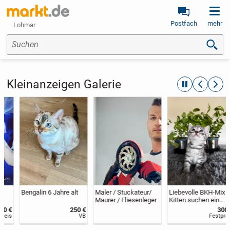
Postfach
mehr
Lohmar
Suchen
Kleinanzeigen Galerie
automatische R
zurückblät
weite
Bengalin 6 Jahre alt
Maler / Stuckateur/
Liebevolle BKH-Mix
Maurer / Fliesenleger
Kitten suchen ein
neues Zuhause
250 €
300 €
VB
Festpreis