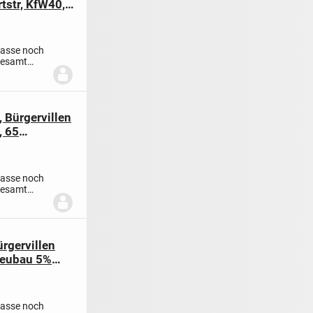
tstr, KfW40,
rasse noch
gesamt
 Bürgervillen
, 65
rasse noch
gesamt
rgervillen
 Neubau 5%
rasse noch