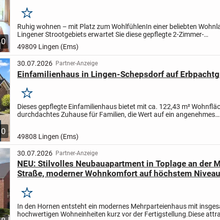
Merken
Ruhig wohnen – mit Platz zum Wohlfühlen
In einer beliebten Wohnl
Lingener Strootgebiets erwartet Sie diese gepflegte 2-Zimmer-
10
Eigentumswohnung im Erdgeschoss eines ruhigen 6-Parteien-Hause
49809 Lingen (Ems)
30.07.2026
Partner-Anzeige
Einfamilienhaus in Lingen-Schepsdorf auf Erbpacht
Merken
Dieses gepflegte Einfamilienhaus bietet mit ca. 122,43 m² Wohnfläc
durchdachtes Zuhause für Familien, die Wert auf ein angenehmes
Wohngefühl, eine praktische Raumaufteilung und einen sonnigen...
10
49808 Lingen (Ems)
30.07.2026
Partner-Anzeige
NEU: Stilvolles Neubauapartment in Toplage an der 
Straße, moderner Wohnkomfort auf höchstem Niveau
Merken
In den Hornen entsteht ein modernes Mehrparteienhaus mit insge
hochwertigen Wohneinheiten kurz vor der Fertigstellung.
Diese attra