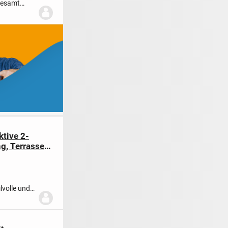
gesamt
ktive 2-
, Terrasse
lvolle und