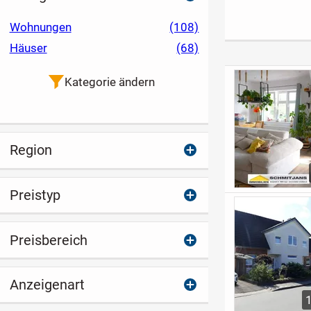
modere
ZIMMER-
Mehrfamilienhäuser
WOHNUNG MIT
Wohnungen
(108)
im KFW-40 mit
TERRASSE UND
Häuser
(68)
QNG.
PRIVATGARTEN
Kategorie ändern
Region
Preistyp
Preisbereich
Anzeigenart