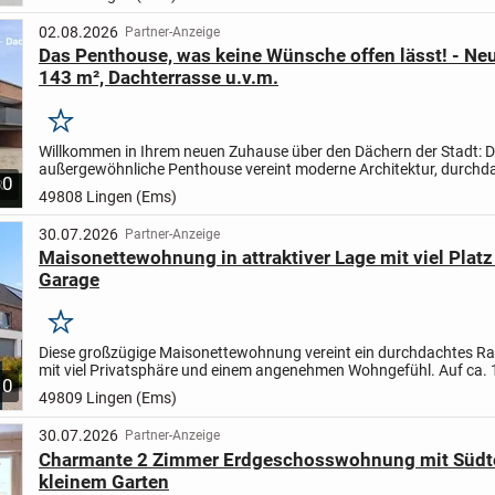
02.08.2026
Partner-Anzeige
Das Penthouse, was keine Wünsche offen lässt! - Ne
143 m², Dachterrasse u.v.m.
Merken
Willkommen in Ihrem neuen Zuhause über den Dächern der Stadt: D
außergewöhnliche Penthouse vereint moderne Architektur, durchd
10
Raumaufteilung und höchsten Wohnkomfort auf ca. 143 m²...
49808 Lingen (Ems)
30.07.2026
Partner-Anzeige
Maisonettewohnung in attraktiver Lage mit viel Platz
Garage
Merken
Diese großzügige Maisonettewohnung vereint ein durchdachtes 
mit viel Privatsphäre und einem angenehmen Wohngefühl. Auf ca. 
10
Wohnfläche erstreckt sich die Wohnung über das 1....
49809 Lingen (Ems)
30.07.2026
Partner-Anzeige
Charmante 2 Zimmer Erdgeschosswohnung mit Südt
kleinem Garten