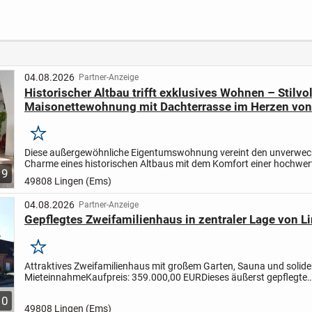
Norden
Charme und
mit
Qualität
Nachv
otenzi
04.08.2026
Partner-Anzeige
Historischer Altbau trifft exklusives Wohnen – Stilvol
Maisonettewohnung mit Dachterrasse im Herzen von
Merken
Diese außergewöhnliche Eigentumswohnung vereint den unverwec
Charme eines historischen Altbaus mit dem Komfort einer hochwer
9
Kernsanierung.
Auf ca. 83 m² Wohnfläche, verteilt auf zwei...
49808 Lingen (Ems)
04.08.2026
Partner-Anzeige
Gepflegtes Zweifamilienhaus in zentraler Lage von L
Merken
Attraktives Zweifamilienhaus mit großem Garten, Sauna und solide
Mieteinnahme
Kaufpreis: 359.000,00 EUR
Dieses äußerst gepflegte
Zweifamilienhaus befindet sich in attraktiver Stadtzentrumslage vo
10
49808 Lingen (Ems)