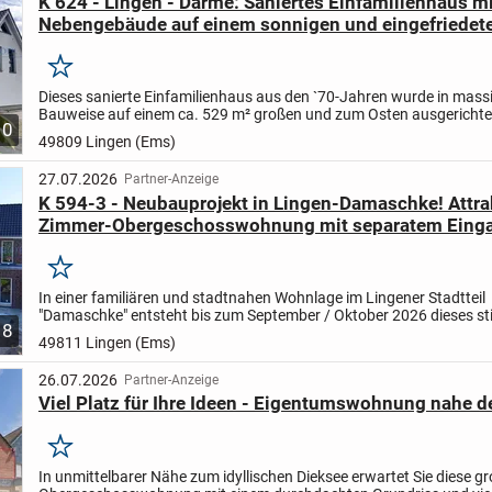
K 624 - Lingen - Darme: Saniertes Einfamilienhaus m
Nebengebäude auf einem sonnigen und eingefriedet
Grundstück!
Merken
Dieses sanierte Einfamilienhaus aus den `70-Jahren wurde in mass
Bauweise auf einem ca. 529 m² großen und zum Osten ausgerichte
10
Grundstück in einer Wohnsiedlung im Lingener Stadtteil Darme...
49809 Lingen (Ems)
27.07.2026
Partner-Anzeige
K 594-3 - Neubauprojekt in Lingen-Damaschke! Attra
Zimmer-Obergeschosswohnung mit separatem Einga
und Dachboden!
Merken
In einer familiären und stadtnahen Wohnlage im Lingener Stadtteil
"Damaschke" entsteht bis zum September / Oktober 2026 dieses sti
8
energieeffiziente Neubauprojekt mit vier kleinen Wohneinhei...
49811 Lingen (Ems)
26.07.2026
Partner-Anzeige
Viel Platz für Ihre Ideen - Eigentumswohnung nahe 
Merken
In unmittelbarer Nähe zum idyllischen Dieksee erwartet Sie diese g