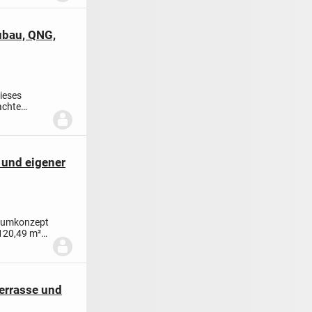
ubau, QNG,
ieses
achte
 und eigener
Raumkonzept
120,49 m²
errasse und