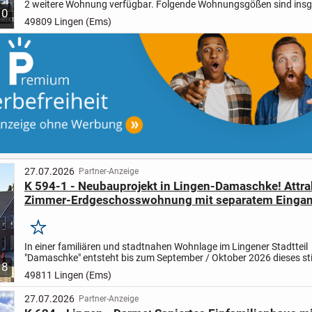
2 weitere Wohnung verfügbar. Folgende Wohnungsgößen sind ins
10
noch vorhanden 77 m², 95 m² und 121 m² ..weitere...
49809 Lingen (Ems)
27.07.2026
Partner-Anzeige
K 594-1 - Neubauprojekt in Lingen-Damaschke! Attra
Zimmer-Erdgeschosswohnung mit separatem Eingang
und großem Garten!
Merken
In einer familiären und stadtnahen Wohnlage im Lingener Stadtteil
"Damaschke" entsteht bis zum September / Oktober 2026 dieses sti
8
energieeffiziente Neubauprojekt mit vier kleinen Wohneinhei...
49811 Lingen (Ems)
27.07.2026
Partner-Anzeige