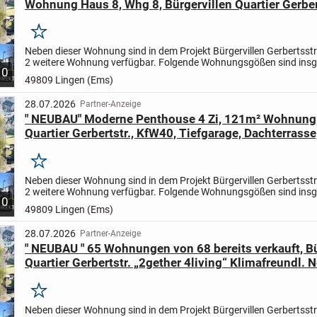
Wohnung Haus 8, Whg 8, Bürgervillen Quartier Gerber
Tiefgarage, Terrasse
Merken
Neben dieser Wohnung sind in dem Projekt Bürgervillen Gerbertsst
2 weitere Wohnung verfügbar. Folgende Wohnungsgößen sind ins
10
noch vorhanden 77 m², 95 m² und 121 m² ..weitere...
49809 Lingen (Ems)
28.07.2026
Partner-Anzeige
" NEUBAU" Moderne Penthouse 4 Zi, 121m² Wohnung,
Quartier Gerbertstr., KfW40, Tiefgarage, Dachterrasse
Wohnungen bereits verkauft...
Merken
Neben dieser Wohnung sind in dem Projekt Bürgervillen Gerbertsst
2 weitere Wohnung verfügbar. Folgende Wohnungsgößen sind ins
10
noch vorhanden 77 m², 95 m² und 121 m² ..weitere...
49809 Lingen (Ems)
28.07.2026
Partner-Anzeige
" NEUBAU " 65 Wohnungen von 68 bereits verkauft, Bü
Quartier Gerbertstr. „2gether 4living“ Klimafreundl.
degressive Abschreibung
Merken
Neben dieser Wohnung sind in dem Projekt Bürgervillen Gerbertsst