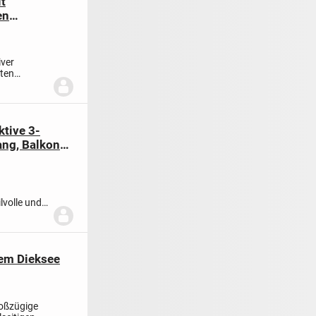
it
en
iver
ten
ktive 3-
ng, Balkon
lvolle und
dem Dieksee
roßzügige