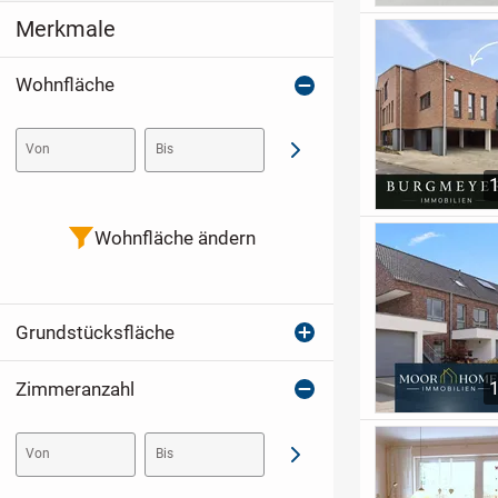
Merkmale
Wohnfläche
Von
Bis
Abschicken
Wohnfläche ändern
Grundstücksfläche
Zimmeranzahl
Von
Bis
Abschicken