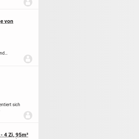
ge von
und
..
ntiert sich
- 4 Zi, 95m²