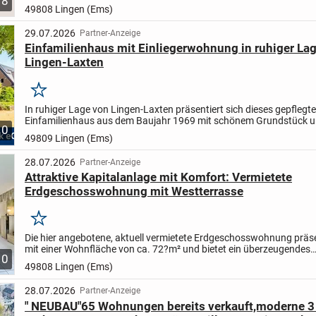
8
Zimmer-Wohnung mit einer Wohnfläche von 85,45 m²...
49808 Lingen (Ems)
29.07.2026
Partner-Anzeige
Einfamilienhaus mit Einliegerwohnung in ruhiger La
Lingen-Laxten
Merken
In ruhiger Lage von Lingen-Laxten präsentiert sich dieses gepflegte
Einfamilienhaus aus dem Baujahr 1969 mit schönem Grundstück 
10
vielseitigen Nutzungsmöglichkeiten. Die Immobilie eignet sich ideal.
49809 Lingen (Ems)
28.07.2026
Partner-Anzeige
Attraktive Kapitalanlage mit Komfort: Vermietete
Erdgeschosswohnung mit Westterrasse
Merken
Die hier angebotene, aktuell vermietete Erdgeschosswohnung präse
mit einer Wohnfläche von ca. 72?m² und bietet ein überzeugendes
10
Raumangebot, das sowohl Singles, Paare als auch Investoren...
49808 Lingen (Ems)
28.07.2026
Partner-Anzeige
" NEUBAU"65 Wohnungen bereits verkauft,moderne 3 