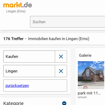
Lingen (Ems)
Suchen
176 Treffer
Immobilien kaufen in Lingen (Ems)
Galerie
Kaufen
schließen
Lingen
schließen
zurücksetzen
Neubauprojekt
RESERVIERT -
Kapitalanlag
Bümmersteder
SONNENLIEGE &
mit starkem
26133 Oldenburg
21244 Buchholz
26603 Aurich
(Nordheide)
Tredde, zwei
BARBECUE: 2-
Ankermieter!
Kategorie