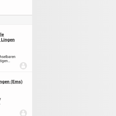
energieeffizient
Komfort im
erdichtungsp
Lichthaus 121"
al!
le
 Lingen
hselbaren
tigen
ingen (Ems)
r
n...