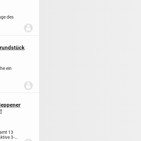
age des
s....
grundstück
he ein
Meppener
!
samt 13
ktive 3-