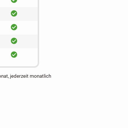
ja
ja
ja
ja
onat, jederzeit monatlich