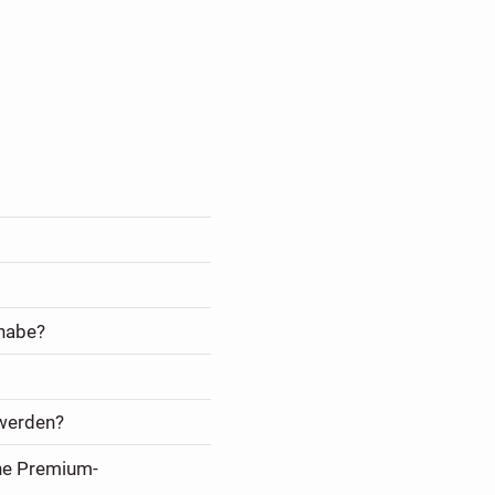
 habe?
 werden?
ine Premium-