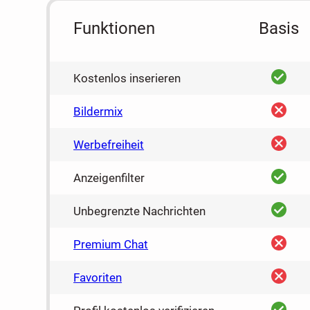
Funktionen
Basis
ja
Kostenlos inserieren
nein
Bildermix
nein
Werbefreiheit
ja
Anzeigenfilter
ja
Unbegrenzte Nachrichten
nein
Premium Chat
nein
Favoriten
ja