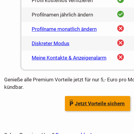
Profil kostenlos verifizieren
ja
Profilnamen jährlich ändern
nein
Profilname monatlich ändern
nein
Diskreter Modus
nein
Meine Kontakte & Anzeigenalarm
Genieße alle Premium Vorteile jetzt für nur 5,- Euro pro M
kündbar.
Jetzt Vorteile sichern