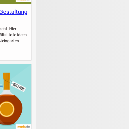
 Gestaltung
acht. Hier
ltst tolle Ideen
Steingarten