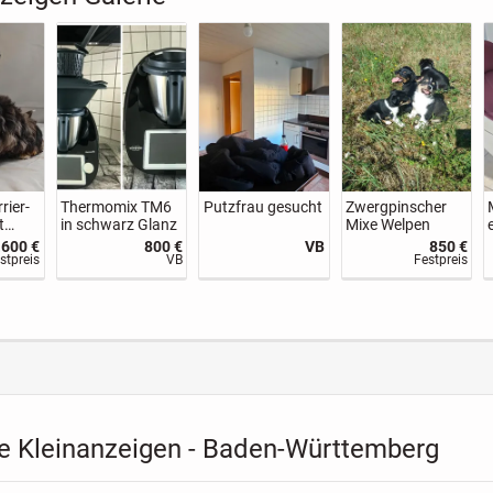
KI
KI
Sie haben
Heidelberg –
Präventive
zhaar
Problem mit Ihrer
Kuscheltherapie
klassische
IT?
für Körper und
Wellness
550 €
65 €
65 €
Seele
Massage in
VB
Stundensatz
Stundensatz
Heidelberg
e Kleinanzeigen - Baden-Württemberg