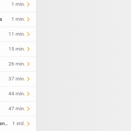
1 min.
a
1 min.
11 min.
15 min.
26 min.
37 min.
44 min.
47 min.
NEU mit Etikett * Swarovski * Glitzer- Strass * Kristalle * Rosen * Blumen * Blüten * Flower * Punkte * Tupfen * Polka Dots * Seiden- Satin * Bikini * Unter- Höschen * Slip "Charlott" Gr. 36- 38/ S * schokoladen- braun * rosé *
1 std.