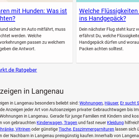
ren mit Hunden: Was ist
Welche Flüssigkeiten
hten?
ins Handgepäck?
Hund sicher im Auto mitfährt, muss
Dein nächster Flug steht kurz vo
achtet werden. Welche
erfährst Du, welche Flüssigkeite
svorkehrungen passen zu welchem
Handgepäck dürfen und worau
geben die Antwort.
Packen achten solltest.
arkt.de Ratgeber
nzeigen in Langenau
eigen in Langenau besonders beliebt sind:
Wohnungen
,
Häuser
,
Er sucht S
.de Anzeigen jeder Art von Autoanzeigen privater Gebrauchtwagen bis I
 Wohnungen in Langenau. Gerade für junge Familien mit Kindern sind kos
en von gebrauchten
Kinderwagen, Tragen
und fast neuer
Kleidung
hilfrei
hränke, Vitrinen
oder günstige
Tische, Esszimmergarnituren
lassen sich 
en der Nachbarn in Langenau preisgünstig kaufen.Innerhalb von Langena