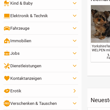
Kind & Baby
Elektronik & Technik
Fahrzeuge
Immobilien
Massagesessel in
Süße
eleganter,
Britischkur
Jobs
moderner Form,
Kitten BLH
590 €
neuwertig, da
abzugeben
Festpreis
nach
Dienstleistungen
Serienrippenbruc
h für mich nicht
geeignet
Kontaktanzeigen
Erotik
Neuest
Verschenken & Tauschen