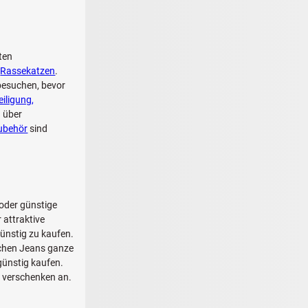
ten
:
Rassekatzen
.
 besuchen, bevor
eiligung,
 über
zubehör
sind
oder günstige
 attraktive
ünstig zu kaufen.
schen Jeans ganze
günstig kaufen.
u verschenken an.