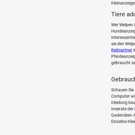
Kleinanzeige
Tiere ad
Wer Welpen i
Hundeanzeig
Interessente
sie den Welp
Reitpartner
i
Pferdeanzeig
gebraucht se
Gebrauch
Schauen Sie 
Computer w
Kleidung kau
Inserate der
Gaderoben.Au
Einzelne Kle