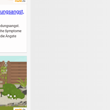
dungsangst,
indungsangst.
elche Symptome
 die Ängste