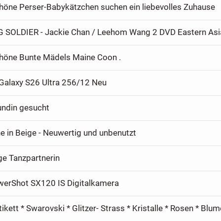
öne Perser-Babykätzchen suchen ein liebevolles Zuhause
G SOLDIER - Jackie Chan / Leehom Wang 2 DVD Eastern Asi
öne Bunte Mädels Maine Coon .
alaxy S26 Ultra 256/12 Neu
undin gesucht
 in Beige - Neuwertig und unbenutzt
ge Tanzpartnerin
erShot SX120 IS Digitalkamera