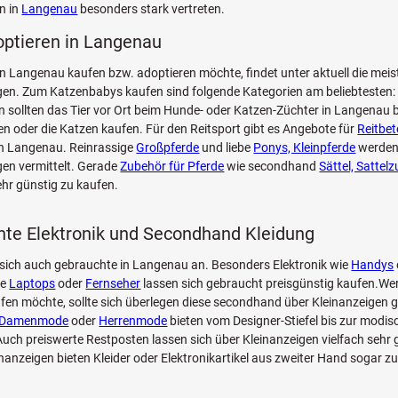
n in
Langenau
besonders stark vertreten.
optieren in Langenau
n Langenau kaufen bzw. adoptieren möchte, findet unter aktuell die meis
en. Zum Katzenbabys kaufen sind folgende Kategorien am beliebtesten
n sollten das Tier vor Ort beim Hunde- oder Katzen-Züchter in Langenau
en oder die Katzen kaufen. Für den Reitsport gibt es Angebote für
Reitbet
n Langenau. Reinrassige
Großpferde
und liebe
Ponys, Kleinpferde
werden
en vermittelt. Gerade
Zubehör für Pferde
wie secondhand
Sättel, Sattel
hr günstig zu kaufen.
te Elektronik und Secondhand Kleidung
sich auch gebrauchte in Langenau an. Besonders Elektronik wie
Handys
ie
Laptops
oder
Fernseher
lassen sich gebraucht preisgünstig kaufen.Wer
fen möchte, sollte sich überlegen diese secondhand über Kleinanzeigen g
Damenmode
oder
Herrenmode
bieten vom Designer-Stiefel bis zur modi
ch preiswerte Restposten lassen sich über Kleinanzeigen vielfach sehr 
inanzeigen bieten Kleider oder Elektronikartikel aus zweiter Hand sogar z