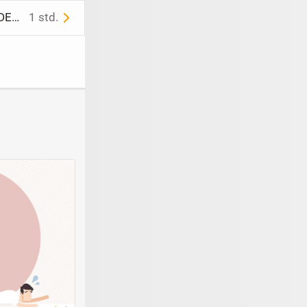
NEU mit ETIKETT * Blumen * Blüten * Flower- Power * Lace- Spitzen * DESIGNER * Unter- Höschen * Hipster * Slip * Unterhose * Gr. 36- 38/ S * aqua- türkis *
1 std.