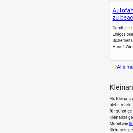
Autofah
zu beac
Damit ein 
Einiges be
Sicherheit
Hund? Wir 
Alle m
Kleina
Als Kleinanz
bietet markt
für günstige
Kleinanzeig
Möbel wie
Sc
Kleinanzeig