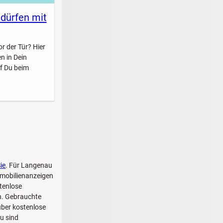
 dürfen mit
r der Tür? Hier
n in Dein
f Du beim
ie
. Für Langenau
mmobilienanzeigen
tenlose
ch. Gebrauchte
über kostenlose
u sind