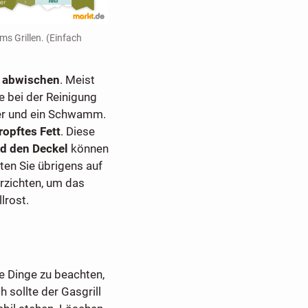
ms Grillen. (Einfach
t abwischen
. Meist
ie bei der Reinigung
ser und ein Schwamm.
ropftes Fett
. Diese
nd den Deckel
können
lten Sie übrigens auf
zichten, um das
lrost.
 Dinge zu beachten,
h sollte der Gasgrill