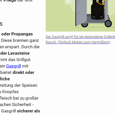
s
 oder Propangas
Der Gasgrill sorgt für ein besonderes Griller
. Diese brennen ganz
Rauch. (Einfach klicken zum Vergrößern)
en erspart. Durch die
oder Lavasteine
ommt das Grillgut
 ein
Gasgrill
mit
 bietet
direkt oder
liche
ereitung der Speisen
es Knopfes
fleisch bei zu großer
achen Sicherheit -
 Gasgrill
sicherer als