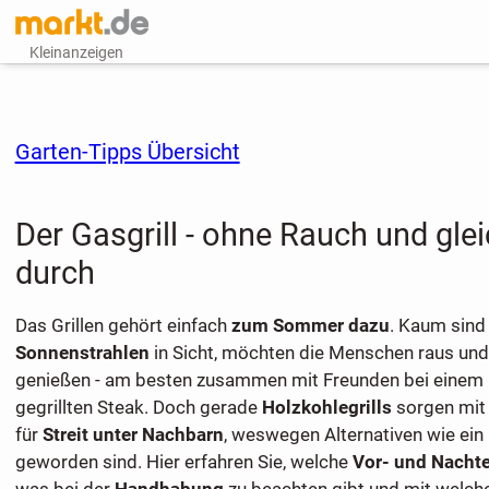
Kleinanzeigen
Garten-Tipps Übersicht
Der Gasgrill - ohne Rauch und gl
durch
Das Grillen gehört einfach
zum Sommer dazu
. Kaum sind
Sonnenstrahlen
in Sicht, möchten die Menschen raus und
genießen - am besten zusammen mit Freunden bei einem l
gegrillten Steak. Doch gerade
Holzkohlegrills
sorgen mit 
für
Streit unter Nachbarn
, weswegen Alternativen wie ein 
geworden sind. Hier erfahren Sie, welche
Vor- und Nachte
was bei der
Handhabung
zu beachten gibt und mit welch