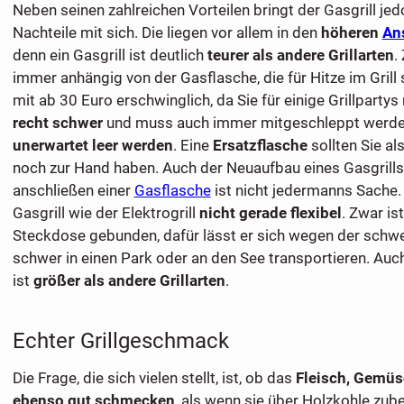
Neben seinen zahlreichen Vorteilen bringt der Gasgrill je
Nachteile mit sich. Die liegen vor allem in den
höheren
An
denn ein Gasgrill ist deutlich
teurer als andere Grillarten
.
immer anhängig von der Gasflasche, die für Hitze im Grill 
mit ab 30 Euro erschwinglich, da Sie für einige Grillpartys 
recht schwer
und muss auch immer mitgeschleppt werd
unerwartet leer werden
. Eine
Ersatzflasche
sollten Sie al
noch zur Hand haben. Auch der Neuaufbau eines Gasgrills
anschließen einer
Gasflasche
ist nicht jedermanns Sache.
Gasgrill wie der Elektrogrill
nicht gerade flexibel
. Zwar ist
Steckdose gebunden, dafür lässt er sich wegen der schw
schwer in einen Park oder an den See transportieren. Auch
ist
größer als andere Grillarten
.
Echter Grillgeschmack
Die Frage, die sich vielen stellt, ist, ob das
Fleisch, Gemüs
ebenso gut schmecken
, als wenn sie über Holzkohle zub