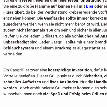
auf einem
festen, ebenen und feuerfesten Untergrund
st
Sie eine zu
große Flamme auf keinen Fall mit
Bier
oder e
Flüssigkeit
, da bei der Verdunstung krebserregende Stof
entstehen können. Die
Gasflasche sollte immer korrekt u
zugedreht
werden, wenn sie nicht mehr benötigt wird. Der
zudem
nicht länger als 150 cm
sein und sicher in allen A
Prüfen Sie vor jedem Grillstart, ob alle
Schläuche und An
unbeschädigt
sind. Jeder Gasgrill sollte mir einem
brand
Schlauchsystem
und einem
Druckregler
ausgestattet sei
vermeiden.
Ein Gasgrill ist zwar eine
kostspielige Investition
, dafür 
Vorteile genießen. Dieser Grill punktet durch
Sicherheit, 
schnelles Aufheizen
und
fixes Anzünden
. Nur die
Handha
werden
- doch ambitionierte Grillmeister können dies schn
wünschen Ihnen noch
viel Spaß und Erfolg beim Grillen
m