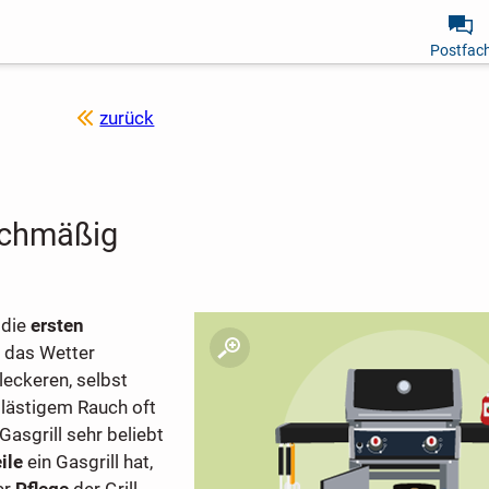
Postfac
zurück
eichmäßig
 die
ersten
 das Wetter
eckeren, selbst
lästigem Rauch oft
Gasgrill sehr beliebt
ile
ein Gasgrill hat,
er
Pflege
der Grill