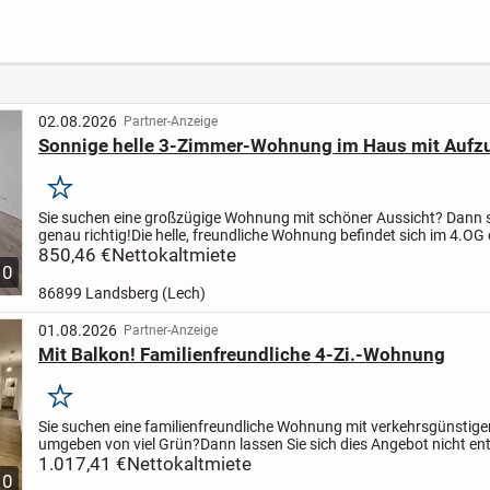
STADT!
02.08.2026
Partner-Anzeige
Sonnige helle 3-Zimmer-Wohnung im Haus mit Aufz
Merken
Sie suchen eine großzügige Wohnung mit schöner Aussicht? Dann si
genau richtig!
Die helle, freundliche Wohnung befindet sich im 4.OG 
Mehrfamilienhauses.
850,46 €
Nettokaltmiete
Ein Aufzug bringt Sie bequem...
10
86899 Landsberg (Lech)
01.08.2026
Partner-Anzeige
Mit Balkon! Familienfreundliche 4-Zi.-Wohnung
Merken
Sie suchen eine familienfreundliche Wohnung mit verkehrsgünstige
umgeben von viel Grün?
Dann lassen Sie sich dies Angebot nicht en
im Jahr 2022 komplett modernisierte Wohnung mit...
1.017,41 €
Nettokaltmiete
10