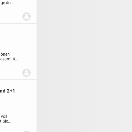
age der
chönen
gesamt 4
und 2+1
voll
t.
Sie
..