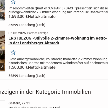
Merken
Im renommierten Quartier "AM PAPIERBACH" präsentiert sich diese
außergewöhnliche 2-Zimmer-Wohnung mit Penthouse-Charakter als 
10
Symbiose aus modernem Design, urbanem Komfort und naturnahe
1.693,00 €
Nettokaltmiete
86899 Landsberg (Lech)
05.05.2026
Partner-Anzeige
ERSTBEZUG -Stilvolle 2-Zimmer-Wohnung im Retro
in der Landsberger Altstadt
Merken
Diese außergewöhnliche, vollständig möblierte 2-Zimmer-Wohnung 
historischen Charme mit modernem Wohnkomfort auf höchstem N
10
Inmitten der begehrten Landsberger Altstadt gelegen, präsentier...
1.500,00 €
Nettokaltmiete
86899 Landsberg (Lech)
nzeigen in der Kategorie Immobilien
Gestern, 22:31