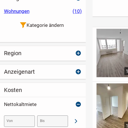
Maisonette
Stadtbereich
zu vermieten
Penthouse
Wohnungen
(10)
Kategorie ändern
Region
Anzeigenart
Kosten
Nettokaltmiete
Von
Bis
Abschicken