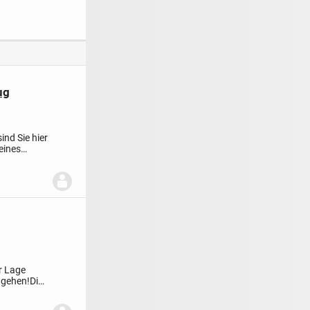
Garten in Ergolding
Nürnberg
ug
nd Sie hier
eines
r Lage
tgehen!
Die