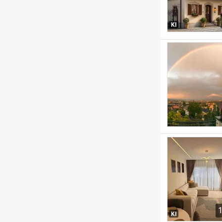
KI
KI