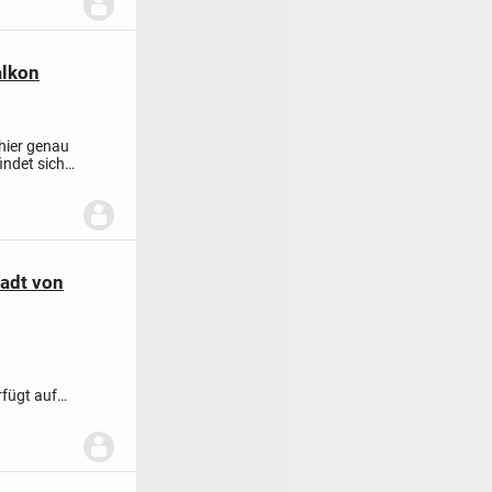
alkon
 hier genau
indet sich
adt von
rfügt auf