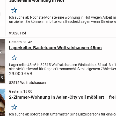
Suche eine wohnung in Hof
Merken
Ich suche ab Nöchste Monate eine wohnung in Hof wegen Arbeit 
umziehen Sie können mir bitte kurz Bescheid sagen wenn Sie eine
frei haben oder so
95028 Hof
Gestern, 20:46
Lagerkeller, Bastelraum Wolfratshausen 45qm
Merken
Lagerkeller 45m² in 82515 Wolfratshausen Winibaldstr. 31
auf 3 x 
sich viel Stellwand für Regale
Stromanschluß mit eigenem Zähler
De
2 Fenster, Zufahrt über die Tiefgarage (190m)...
29.000 €
VB
3
82515 Wolfratshausen
Gestern, 19:00
2-Zimmer-Wohnung in Aalen-City voll möbliert – frei 
Merken
Ich suche ab sofort einen Untermieter (eine Einzelperson) für eine c