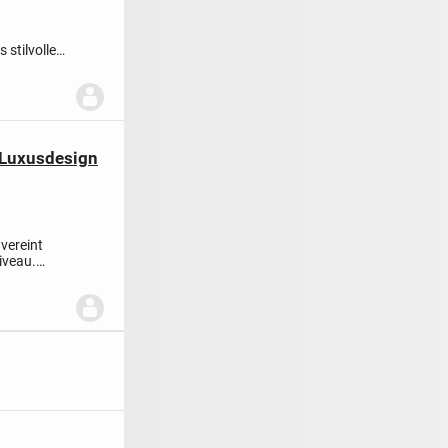
stilvolle
m...
-Luxusdesign
vereint
iveau.