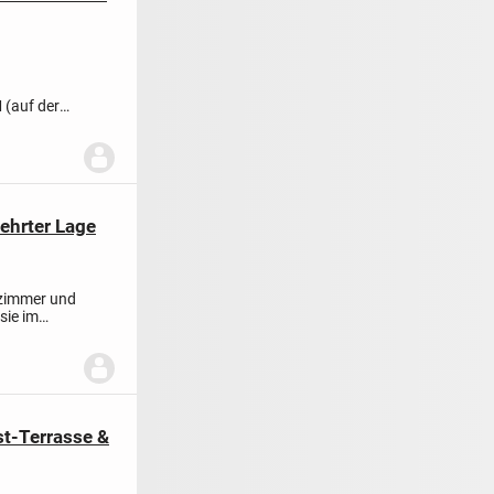
auf der
iterung der
ehrter Lage
fzimmer und
sie im
t-Terrasse &