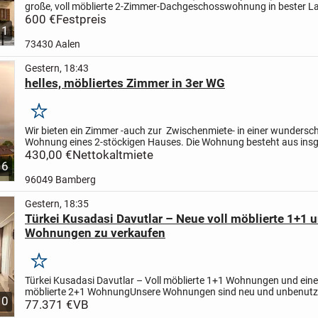
große, voll möblierte 2-Zimmer-Dachgeschosswohnung in bester L
Aalen-City.
600 €
Festpreis
Top-Lage
* Nur ca. 150 m zum Rathaus...
1
73430 Aalen
Gestern, 18:43
helles, möbliertes Zimmer in 3er WG
Merken
Wir bieten ein Zimmer -auch zur Zwischenmiete- in einer wunders
Wohnung eines 2-stöckigen Hauses. Die Wohnung besteht aus ins
Zimmer, mit einem ca. 60m2 Wohn-& Essbereich (voll...
430,00 €
Nettokaltmiete
6
96049 Bamberg
Gestern, 18:35
Türkei Kusadasi Davutlar – Neue voll möblierte 1+1 
Wohnungen zu verkaufen
Merken
Türkei Kusadasi Davutlar – Voll möblierte 1+1 Wohnungen und eine 
möblierte 2+1 Wohnung
Unsere Wohnungen sind neu und unbenutz
10
befinden sich in der Nähe von Supermärkten, dem Gesundheitszent.
77.371 €
VB