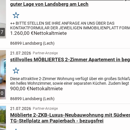
guter Lage von Landsberg am Lech
Merken
++ BITTE STELLEN SIE IHRE ANFRAGE AN UNS ÜBER DAS
KONTAKTFORMULAR DER JEWEILIGEN IMMOBILIENPLATT FORM (
7
Sie dieseses Angebot gesehen haben) ++
1.260,00 €
Nettokaltmiete
Durch Sanierung und Erwe
bestehenden...
86899 Landsberg (Lech)
21.07.2026
Partner-Anzeige
stillvolles MÖBLIERTES 2-Zimmer Apartement in beg
Merken
Diese attraktive 2-Zimmer Wohnung verfügt über ein großes Schla
ein helles Wohnzimmer, sowie einer separaten Küchen. Zudem liegt 
Erdgeschoss mit Ausrichtung zum Innenhof und dem...
900,00 €
Nettokaltmiete
10
86899 Landsberg (Lech)
21.07.2026
Partner-Anzeige
Möblierte 2-ZKB-Luxus-Neubauwohnung mit Südwes
TG-Stellplatz am Papierbach - bezugsfrei