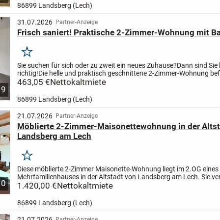
86899 Landsberg (Lech)
31.07.2026
Partner-Anzeige
Frisch saniert! Praktische 2-Zimmer-Wohnung mit B
Merken
Sie suchen für sich oder zu zweit ein neues Zuhause?
Dann sind Sie
richtig!
Die helle und praktisch geschnittene 2-Zimmer-Wohnung bef
im 2. Obergeschoss eines gepflegten und...
463,05 €
Nettokaltmiete
9
86899 Landsberg (Lech)
21.07.2026
Partner-Anzeige
Möblierte 2-Zimmer-Maisonettewohnung in der Altst
Landsberg am Lech
Merken
Diese möblierte 2-Zimmer Maisonette-Wohnung liegt im 2.OG eines
Mehrfamilienhauses in der Altstadt von Landsberg am Lech. Sie ve
10
insgesamt 55 qm im unteren Bereich über einen großen...
1.420,00 €
Nettokaltmiete
86899 Landsberg (Lech)
21.07.2026
Partner-Anzeige