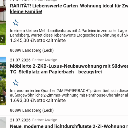
RARITÄT! Liebenswerte Garten-Wohnung ideal für Zw
kleine Familie!
Merken
In einem kleinen Mehrfamilienhaus mit 4 Parteien in zentraler Lage
Landsberg, wartet diese liebenswerte Erdgeschosswohnung auf Si
7
1.345,00 €
Nettokaltmiete
86899 Landsberg (Lech)
21.07.2026
Partner-Anzeige
Möblierte 2-ZKB-Luxus-Neubauwohnung mit Südwes
TG-Stellplatz am Papierbach - bezugsfrei
Merken
Im renommierten Quartier "AM PAPIERBACH" präsentiert sich diese
außergewöhnliche 2-Zimmer-Wohnung mit Penthouse-Charakter als 
10
Symbiose aus modernem Design, urbanem Komfort und naturnahe
1.693,00 €
Nettokaltmiete
86899 Landsberg (Lech)
21.07.2026
Partner-Anzeige
Neue, moderne und lichtdurchflutete 2-Zi-Wohnung m