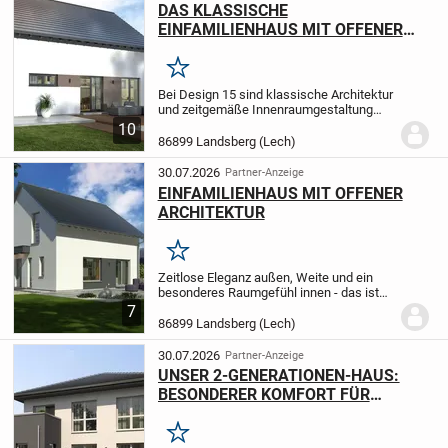
DAS KLASSISCHE
EINFAMILIENHAUS MIT OFFENER
BAUWEISE
Merken
Bei Design 15 sind klassische Architektur
und zeitgemäße Innenraumgestaltung
perfekt aufeinander abgestimmt. 155 m2,
10
verteilt auf zwei Etagen, bieten einen
86899 Landsberg (Lech)
gehobenen Wohnkomfort. Durch den
großzügigen...
30.07.2026
Partner-Anzeige
EINFAMILIENHAUS MIT OFFENER
ARCHITEKTUR
Merken
Zeitlose Eleganz außen, Weite und ein
besonderes Raumgefühl innen - das ist
unser Design 10. Unter dem Satteldach
7
warten hier rund 135 m² auf zwei Ebenen
86899 Landsberg (Lech)
darauf, bezogen und mit Leben gefüllt
zu...
30.07.2026
Partner-Anzeige
UNSER 2-GE­NE­RA­TIO­NEN-HAUS:
BESONDERER KOMFORT FÜR
BESONDERE ANSPRÜCHE
Merken