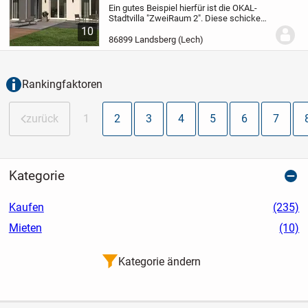
Ein gutes Beispiel hierfür ist die OKAL-
Stadtvilla "ZweiRaum 2". Diese schicke
Kubusvilla mit Zeltdach bietet je
10
Geschoss auf mehr als 90 Quadratmetern
86899 Landsberg (Lech)
Fläche einen idealen Wohnraum für
räumlich...
Rankingfaktoren
zurück
1
2
3
4
5
6
7
Kategorie
Kaufen
(235)
Mieten
(10)
Kategorie ändern