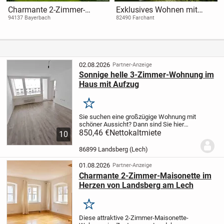
Charmante 2-Zimmer-
Exklusives Wohnen mit
Dachgeschosswohnung mit
Bergblick - hochwertige
94137 Bayerbach
82490 Farchant
Balkon und Weitblick
Neubau-Doppelhaushälfte
in Farchant
02.08.2026
Partner-Anzeige
Sonnige helle 3-Zimmer-Wohnung im
Haus mit Aufzug
Merken
Sie suchen eine großzügige Wohnung mit
schöner Aussicht? Dann sind Sie hier
genau richtig!
850,46 €
Nettokaltmiete
Die helle, freundliche
10
Wohnung befindet sich im 4.OG eines
Mehrfamilienhauses.
Ein Aufzug bringt Sie
86899 Landsberg (Lech)
bequem...
01.08.2026
Partner-Anzeige
Charmante 2-Zimmer-Maisonette im
Herzen von Landsberg am Lech
Merken
Diese attraktive 2-Zimmer-Maisonette-