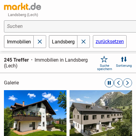
Landsberg (Lech)
Suchen
zurücksetzen
Immobilien
Landsberg
schließen
schließen
245 Treffer
Immobilien in Landsberg
(Lech)
Suche
Sortierung
speichern
Galerie
automatische R
zurückblät
weite