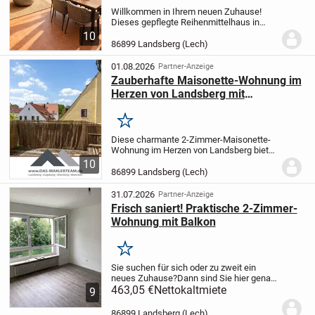
Willkommen in Ihrem neuen Zuhause!
Dieses gepflegte Reihenmittelhaus in
massiver Bauweise aus dem Jahr 1960
10
überzeugt mit einer durchdachten
86899 Landsberg (Lech)
Raumaufteilung und einem großzügigen
Platzangebot. Im Zuge...
01.08.2026
Partner-Anzeige
Zauberhafte Maisonette-Wohnung im
Herzen von Landsberg mit
Westdachterrasse
Merken
Diese charmante 2-Zimmer-Maisonette-
Wohnung im Herzen von Landsberg bietet
Wohnkomfort auf zwei Ebenen. Die
10
durchdachte Raumaufteilung macht sie
86899 Landsberg (Lech)
ideal für Singles, Paare oder
Kapitalanleger, die eine...
31.07.2026
Partner-Anzeige
Frisch saniert! Praktische 2-Zimmer-
Wohnung mit Balkon
Merken
Sie suchen für sich oder zu zweit ein
neues Zuhause?
Dann sind Sie hier genau
richtig!
463,05 €
Die helle und praktisch
Nettokaltmiete
9
geschnittene 2-Zimmer-Wohnung
befindet sich im 2. Obergeschoss eines
86899 Landsberg (Lech)