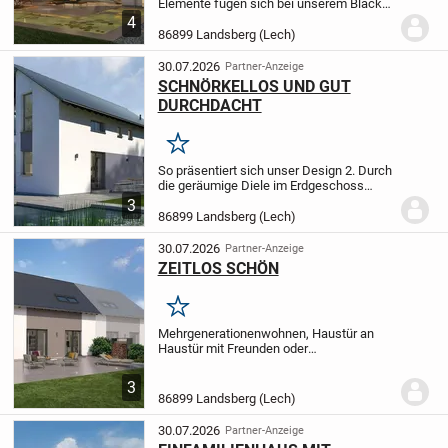
Elemente fügen sich bei unserem Black
Label 17 zu einem harmonischen Ganzen
4
zusammen, das mit einer
86899 Landsberg (Lech)
außergewöhnlichen Fassade, mit
Vorsprüngen und Rückversätzen und...
30.07.2026
Partner-Anzeige
SCHNÖRKELLOS UND GUT
DURCHDACHT
Merken
So präsentiert sich unser Design 2. Durch
die geräumige Diele im Erdgeschoss
gelangen Sie in den kombinierten Koch-
3
Wohn-Ess-Bereich mit Zugang zu einer
86899 Landsberg (Lech)
überdachten Terrasse. Ein Gäste-WC
sowie ein...
30.07.2026
Partner-Anzeige
ZEITLOS SCHÖN
Merken
Mehrgenerationenwohnen, Haustür an
Haustür mit Freunden oder
Zusatzeinnahmen durch Vermietung:
Unser Doppelhaus 09 bietet aufgrund der
3
besonderen Grundrissgestaltung
86899 Landsberg (Lech)
zahlreiche Nutzungsoptionen. Denn...
30.07.2026
Partner-Anzeige