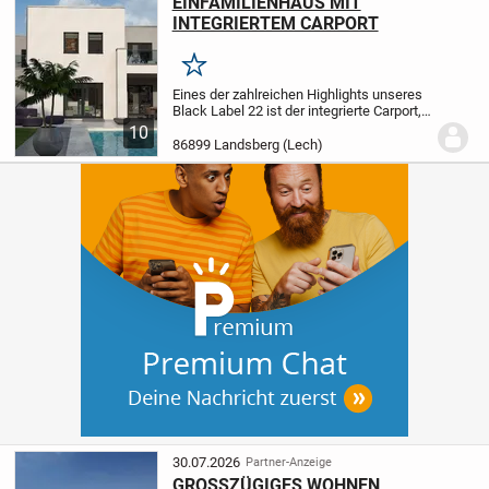
EINFAMILIENHAUS MIT
INTEGRIERTEM CARPORT
Merken
Eines der zahlreichen Highlights unseres
Black Label 22 ist der integrierte Carport,
der es den künftigen Eigenheimbesitzern
10
nicht nur ermöglicht, das Haus trockenen
86899 Landsberg (Lech)
Fußes zu betreten. Zudem befindet...
30.07.2026
Partner-Anzeige
GROSSZÜGIGES WOHNEN