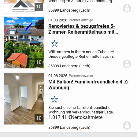
Wohnung im Zentrum von Landsberg
überzeugt mit einem besonderen
10
Wohnkomfort auf zwei Ebenen. Dank der
86899 Landsberg (Lech)
intelligenten Raumaufteilung eignet sich
die Wohnung ideal...
01.08.2026
Partner-Anzeige
Renoviertes & bezugsfreies 5-
Zimmer-Reihenmittelhaus mit
Wintergarten, Garten & Doppelcarport
Merken
Willkommen in Ihrem neuen Zuhause!
Dieses gepflegte Reihenmittelhaus in
massiver Bauweise aus dem Jahr 1960
10
überzeugt mit einer durchdachten
86899 Landsberg (Lech)
Raumaufteilung und einem großzügigen
Platzangebot. Im Zuge...
01.08.2026
Partner-Anzeige
Mit Balkon! Familienfreundliche 4-Zi.-
Wohnung
Merken
Sie suchen eine familienfreundliche
Wohnung mit verkehrsgünstiger Lage
umgeben von viel Grün?
1.017,41 €
Nettokaltmiete
Dann lassen Sie
10
sich dies Angebot nicht entgehen!
Die im
Jahr 2022 komplett modernisierte
86899 Landsberg (Lech)
Wohnung mit...