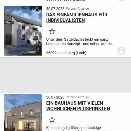
gepflegten und...
30.07.2026
Partner-Anzeige
DAS EINFAMILIENHAUS FÜR
INDIVIDUALISTEN
Merken
Unter dem Satteldach steckt ein ganz
besonderes Konzept - und schon auf den
ersten Blick ist hier die Individualität
4
unverkennbar. Der rechteckige und
86899 Landsberg (Lech)
versetzte Grundriss verleiht Design 1 eine
Optik...
30.07.2026
Partner-Anzeige
EIN BAUHAUS MIT VIELEN
WOHNLICHEN PLUSPUNKTEN
Merken
Kleinere und größere rechteckige