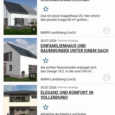
Merken
Das ist unser Doppelhaus 05. Hier sind in
den jeweils knapp 80 m² großen
Erdgeschossen die Übergänge fließend -
und sorgen auf diese Weise für ein
4
außergewöhnliches Wohnerlebnis. Das
86899 Landsberg (Lech)
zentral gelegene...
30.07.2026
Partner-Anzeige
EINFAMILIENHAUS UND
RAUMWUNDER UNTER EINEM DACH
Merken
Als echtes Raumwunder entpuppt sich
das Design 18.2. In die rund 100 m²
Fläche im Erdgeschoss ist ein Carport
10
integriert, wodurch die künftigen
86899 Landsberg (Lech)
Bewohner bei Wind und Wetter trockenen
Fußes ins...
30.07.2026
Partner-Anzeige
ELEGANZ UND KOMFORT IN
VOLLENDUNG!
Merken
Attraktive Architektur und hoher