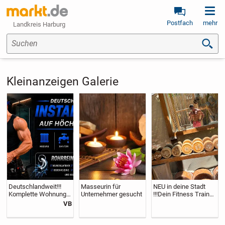
Postfach
mehr
Landkreis Harburg
Suchen
Kleinanzeigen Galerie
Deutschlandweit!!!
Masseurin für
NEU in deine Stadt
Komplette Wohnung
Unternehmer gesucht
!!!Dein Fitness Trainer
Sanierung - Sanitär-
und Lifestyle Couch !!
VB
Wasser-Heizung