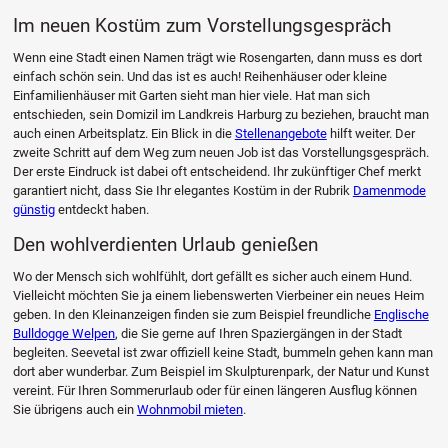
Im neuen Kostüm zum Vorstellungsgespräch
Wenn eine Stadt einen Namen trägt wie Rosengarten, dann muss es dort
einfach schön sein. Und das ist es auch! Reihenhäuser oder kleine
Einfamilienhäuser mit Garten sieht man hier viele. Hat man sich
entschieden, sein Domizil im Landkreis Harburg zu beziehen, braucht man
auch einen Arbeitsplatz. Ein Blick in die
Stellenangebote
hilft weiter. Der
zweite Schritt auf dem Weg zum neuen Job ist das Vorstellungsgespräch.
Der erste Eindruck ist dabei oft entscheidend. Ihr zukünftiger Chef merkt
garantiert nicht, dass Sie Ihr elegantes Kostüm in der Rubrik
Damenmode
günstig
entdeckt haben.
Den wohlverdienten Urlaub genießen
Wo der Mensch sich wohlfühlt, dort gefällt es sicher auch einem Hund.
Vielleicht möchten Sie ja einem liebenswerten Vierbeiner ein neues Heim
geben. In den Kleinanzeigen finden sie zum Beispiel freundliche
Englische
Bulldogge Welpen
, die Sie gerne auf Ihren Spaziergängen in der Stadt
begleiten. Seevetal ist zwar offiziell keine Stadt, bummeln gehen kann man
dort aber wunderbar. Zum Beispiel im Skulpturenpark, der Natur und Kunst
vereint. Für Ihren Sommerurlaub oder für einen längeren Ausflug können
Sie übrigens auch ein
Wohnmobil mieten
.