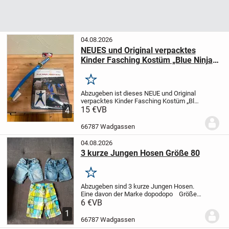
04.08.2026
NEUES und Original verpacktes
Kinder Fasching Kostüm „Blue Ninja“,
Größe S
Merken
Abzugeben ist dieses NEUE und Original
verpacktes Kinder Fasching Kostüm „Blue
Ninja“ Inklusive Schwert.
15 €
VB
Größe: S
4
NEU, UND ORIGINAL VERPACKT.
Tierfreier Nichtraucher Haushalt.
...
66787 Wadgassen
04.08.2026
3 kurze Jungen Hosen Größe 80
Merken
Abzugeben sind 3 kurze Jungen Hosen.
Eine davon der Marke dopodopo
Größe:
80
Keine Beschädigungen
Tierfreier
6 €
VB
Nichtraucher Haushalt.
Versand
1
möglich
Preis für alle zusammen. ...
66787 Wadgassen