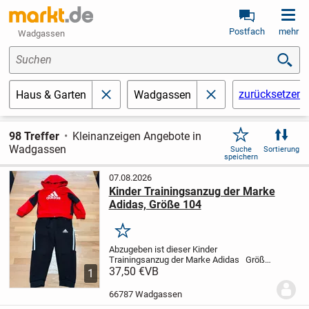
Postfach
mehr
Wadgassen
Suchen
zurücksetzen
Haus & Garten
Wadgassen
schließen
schließen
98 Treffer
Kleinanzeigen Angebote in
Wadgassen
Suche
Sortierung
speichern
07.08.2026
Kinder Trainingsanzug der Marke
Adidas, Größe 104
Merken
Abzugeben ist dieser Kinder
Trainingsanzug der Marke Adidas
Größe:
104
37,50 €
Keine Beschädigungen
VB
Tierfreier
1
Nichtraucher Haushalt.
Versand
möglich
Da Privatverkauf, keine
66787 Wadgassen
Garantie,...