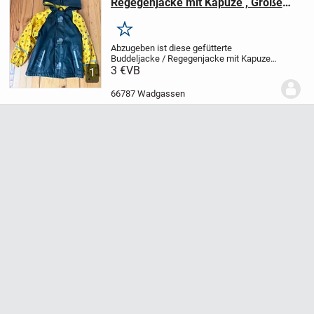
Regegenjacke mit Kapuze , Größe
98/104 der Marke lupilu
Merken
Abzugeben ist diese gefütterte
Buddeljacke / Regegenjacke mit Kapuze
der Marke lupilu
3 €
VB
Größe: 98/104
Keine
1
Beschädigungen
Tierfreier
Nichtraucher Haushalt.
Versand
66787 Wadgassen
möglich
...