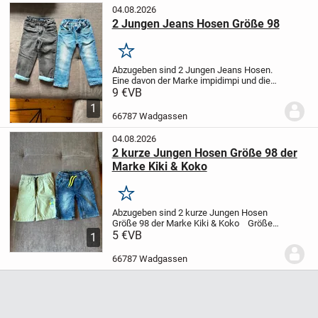
04.08.2026
2 Jungen Jeans Hosen Größe 98
Merken
Abzugeben sind 2 Jungen Jeans Hosen.
Eine davon der Marke impidimpi und die
andere der Marke dopodopo
Größe: 98
9 €
VB
Keine Beschädigungen
Tierfreier
1
Nichtraucher Haushalt.
Versand...
66787 Wadgassen
04.08.2026
2 kurze Jungen Hosen Größe 98 der
Marke Kiki & Koko
Merken
Abzugeben sind 2 kurze Jungen Hosen
Größe 98 der Marke Kiki & Koko
Größe:
98
5 €
VB
Keine Beschädigungen
Tierfreier
1
Nichtraucher Haushalt.
Versand
möglich
Preis für beide zusammen. ...
66787 Wadgassen