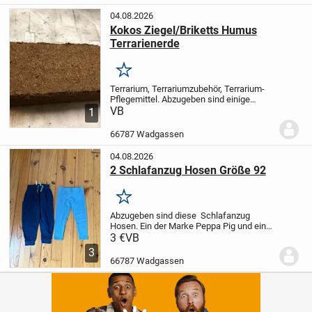
04.08.2026
Kokos Ziegel/Briketts Humus
Terrarienerde
Merken
Terrarium, Terrariumzubehör, Terrarium-
Pflegemittel. Abzugeben sind einige
Kokos Ziegel / Briketts welche als
VB
1
Bodengrund für Terrarien geeignet ist.
Je
Ziegel ergibt ca. 9 Liter fertige Terrarien...
66787 Wadgassen
04.08.2026
2 Schlafanzug Hosen Größe 92
Merken
Abzugeben sind diese Schlafanzug
Hosen. Ein der Marke Peppa Pig und eine
der Marke impidimpi.
Größe: 92
Keine
3 €
VB
Beschädigungen
Tierfreier Nichtraucher
3
Haushalt.
Versand möglich
...
66787 Wadgassen