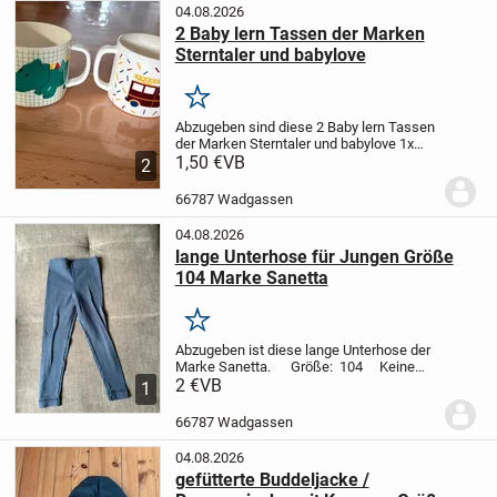
04.08.2026
2 Baby lern Tassen der Marken
Sterntaler und babylove
Merken
Abzugeben sind diese 2 Baby lern Tassen
der Marken Sterntaler und babylove
1x
Marke Sterntaler
1,50 €
VB
1x Marke
2
babylove
Geeignet für Kinder ab 3
Monaten.
Sehr guter Zustand und kaum
66787 Wadgassen
benutzt.
Tierf...
04.08.2026
lange Unterhose für Jungen Größe
104 Marke Sanetta
Merken
Abzugeben ist diese lange Unterhose der
Marke Sanetta.
Größe: 104
Keine
Beschädigungen
2 €
VB
Tierfreier
1
Nichtraucher Haushalt.
Versand
möglich
Da Privatverkauf, keine...
66787 Wadgassen
04.08.2026
gefütterte Buddeljacke /