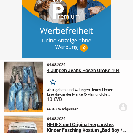
04.08.2026
4 Jungen Jeans Hosen Größe 104
Merken
Abzugeben sind 4 Jungen Jeans Hosen.
Eine davon der Marke X-Mail und die
anderen der Marke dopodopo
Größe:
18 €
VB
104
Keine Beschädigungen
Tierfreier
1
Nichtraucher Haushalt.
Versand...
66787 Wadgassen
04.08.2026
NEUES und Original verpacktes
Kinder Fasching Kostüm „Bad Boy /