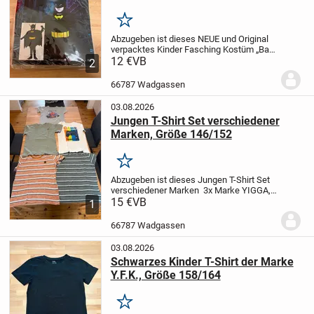
Batman“, Größe S
Merken
Abzugeben ist dieses NEUE und Original
verpacktes Kinder Fasching Kostüm „Bad
Boy / Batman“
12 €
VB
Größe: S
NEU, UND
2
ORIGINAL VERPACKT.
Tierfreier
Nichtraucher Haushalt.
Versand
66787 Wadgassen
möglich
...
03.08.2026
Jungen T-Shirt Set verschiedener
Marken, Größe 146/152
Merken
Abzugeben ist dieses Jungen T-Shirt Set
verschiedener Marken
3x Marke YIGGA,
1x Marke Y.F.K.,
15 €
VB
1x Marke MARVEL Spider
1
Man
Größe: 146/152
Keine
Beschädigungen
Tierfreier
66787 Wadgassen
Nichtraucher...
03.08.2026
Schwarzes Kinder T-Shirt der Marke
Y.F.K., Größe 158/164
Merken