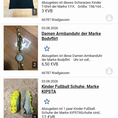
Abzugeben ist dieses Schwarzes Kinder
T-Shirt der Marke Y.F.K.
Größe: 158/164
Keine Beschädigungen
3 €
VB
Tierfreier
1
Nichtraucher Haushalt.
Versand
möglich
Da Privatverkauf, keine...
66787 Wadgassen
03.08.2026
Damen Armbanduhr der Marke
Bodyflirt
Merken
Abzugeben ist diese Damen Armbanduhr
der Marke Bodyflirt.
Uhr ist voll
funktionsfähig und hat keine
6,50 €
VB
2
Beschädigungen.
Wird ohne Batterie
verkauft.
Versand gegen Aufpreis
66787 Wadgassen
möglich.
...
03.08.2026
Kinder Fußball Schuhe, Marke
KIPSTA
Merken
Abzugeben ist 1 paar Kinder Fußball
Schuhe der Marke KIPSTA
Schuhe sind
für Rasen-, Braschen- und
12 €
VB
2