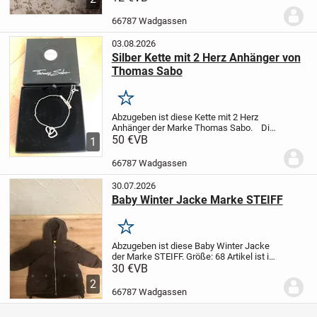
Kunstrasenplatz zugelassen.
Schuhe sind
kaum getragen und haben nur leichte
66787 Wadgassen
Gebrauchsspuren....
03.08.2026
Silber Kette mit 2 Herz Anhänger von
Thomas Sabo
Merken
Abzugeben ist diese Kette mit 2 Herz
Anhänger der Marke Thomas Sabo.
Die
Kette und der Anhänger sind aus Silber.
50 €
VB
1
Versand gegen Kostenübernahme
möglich.
Da Privatverkauf, keine
66787 Wadgassen
Garantie,...
30.07.2026
Baby Winter Jacke Marke STEIFF
Merken
Abzugeben ist diese Baby Winter Jacke
der Marke STEIFF.
Größe: 68
Artikel ist in
einem neuwertigen Zustand und wurde
30 €
VB
nie getragen.
Geld geht in die Sparkasse
2
meines Sohnes.
Da Privatverkauf keine...
66787 Wadgassen