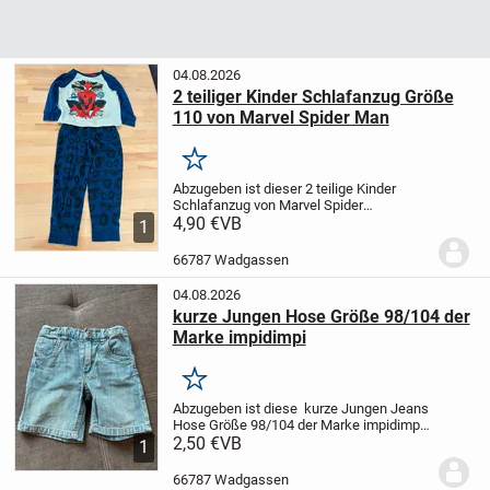
04.08.2026
2 teiliger Kinder Schlafanzug Größe
110 von Marvel Spider Man
Merken
Abzugeben ist dieser 2 teilige Kinder
Schlafanzug von Marvel Spider
Man
4,90 €
Größe: 110
VB
Keine
1
Beschädigungen
Tierfreier Nichtraucher
Haushalt.
Versand möglich
Da
66787 Wadgassen
Privatverkauf, keine...
04.08.2026
kurze Jungen Hose Größe 98/104 der
Marke impidimpi
Merken
Abzugeben ist diese kurze Jungen Jeans
Hose Größe 98/104 der Marke impidimpi
Größe: 98/104
2,50 €
VB
Keine Beschädigungen
1
Tierfreier Nichtraucher Haushalt.
Versand möglich
Da Privatverkau...
66787 Wadgassen