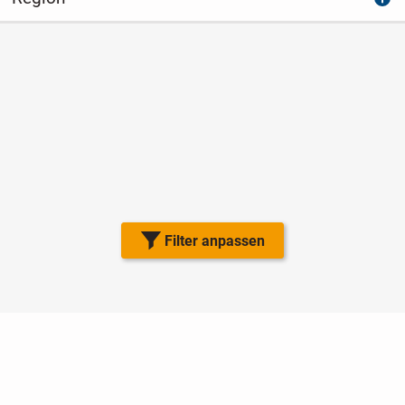
Filter anpassen
Nutzungsbedingungen
Datenschutz
Barrierefreiheit
Impressum
Kontakt
Hilfe
Sicherheit
Jugendschutz
Login
Konto löschen
Premium buchen
Abo kündigen