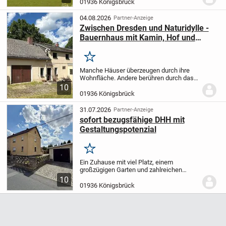
einem Badezimmer und zusätzlichem
01936 Königsbrück
Gäste-WC - ideal für Familien oder Paare
-
Hausplanung...
04.08.2026
Partner-Anzeige
Zwischen Dresden und Naturidylle -
Bauernhaus mit Kamin, Hof und
Ausbaureserve
Merken
Manche Häuser überzeugen durch ihre
Wohnfläche. Andere berühren durch das,
was sie möglich machen: ein Zuhause
10
mit Charakter, Raum für neue
01936 Königsbrück
Lebensabschnitte und das Gefühl
angekommen zu sein. Dieses...
31.07.2026
Partner-Anzeige
sofort bezugsfähige DHH mit
Gestaltungspotenzial
Merken
Ein Zuhause mit viel Platz, einem
großzügigen Garten und zahlreichen
Möglichkeiten, individuelle Wohnträume
10
zu verwirklichen. Diese gepflegte und
01936 Königsbrück
sofort bezugsfähige Doppelhaushälfte
mit individuellem...