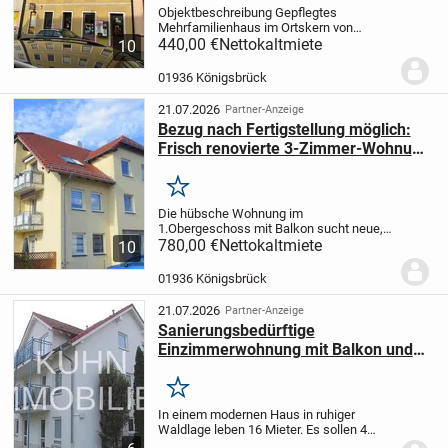
Objektbeschreibung Gepflegtes
Mehrfamilienhaus im Ortskern von
Königsbrück unweit des
440,00 €
Nettokaltmiete
10
Marktplatzes.
Einkaufsmöglichkeiten sind
in der Nähe. Beschreibung Helle Wohnung
01936 Königsbrück
und schöner Raumaufteilung.
Die...
21.07.2026
Partner-Anzeige
Bezug nach Fertigstellung möglich:
Frisch renovierte 3-Zimmer-Wohnung
mit Balkon und neuem Laminat
Merken
Die hübsche Wohnung im
1.Obergeschoss mit Balkon sucht neue,
nette Mieter! Bezug ab September 2026
780,00 €
Nettokaltmiete
10
oder später möglich!
Mindestmietdauer 2
Jahre.
Bei Anmietung benötigen wir eine
01936 Königsbrück
Schufa-Auskunft,...
21.07.2026
Partner-Anzeige
Sanierungsbedürftige
Einzimmerwohnung mit Balkon und
Stellplatz
Merken
In einem modernen Haus in ruhiger
Waldlage leben 16 Mieter. Es sollen 4
kleine Wohnungen mit Balkon und