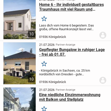
Home 6 - Ihr individuell gestaltbares
Traumhaus mit viel Raum und
Komfort
Merken
Lass dich vom Home 6 begeistern. Das
große, offene Raumkonzept lässt viel
Spielraum, um deinen eigenen Wohnstil
10
zu verwirklichen. Das Erdgeschoss bildet
01936 Königsbrück
eine kombinierte Einheit aus
Wohnbereich,...
21.07.2026
Partner-Anzeige
Gepflegter Bungalow in ruhiger Lage
- frei ab 01.07.
Merken
- Königsbrück in Sachsen, ca. 25 km
nordöstlich von Dresden - gute
Verkehrsanbindung über die B 97 und die
10
BAB 4 und BAB 13 jeweils in ca. 12 km
01936 Königsbrück
Entfernung - infrastrukturell sehr gut
erschlossen,...
21.07.2026
Partner-Anzeige
Eine niedliche Einzimmerwohnung
mit Balkon und Stellplatz
Merken