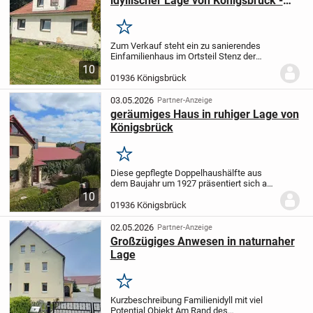
idyllischer Lage von Königsbrück -
Stenz
Merken
Zum Verkauf steht ein zu sanierendes
Einfamilienhaus im Ortsteil Stenz der
Stadt Königsbrück in ruhiger Lage. Das
10
Gebäude wurde schätzungsweise um
01936 Königsbrück
1936 in massiver Bauweise errichtet.
Aufgrund...
03.05.2026
Partner-Anzeige
geräumiges Haus in ruhiger Lage von
Königsbrück
Merken
Diese gepflegte Doppelhaushälfte aus
dem Baujahr um 1927 präsentiert sich auf
einem großzügigen Eckgrundstück mit ca.
10
590 m². Im Jahr 1989 wurde das Haus
01936 Königsbrück
durch einen Anbau erweitert, sodass
heute eine...
02.05.2026
Partner-Anzeige
Großzügiges Anwesen in naturnaher
Lage
Merken
Kurzbeschreibung Familienidyll mit viel
Potential Objekt Am Rand des