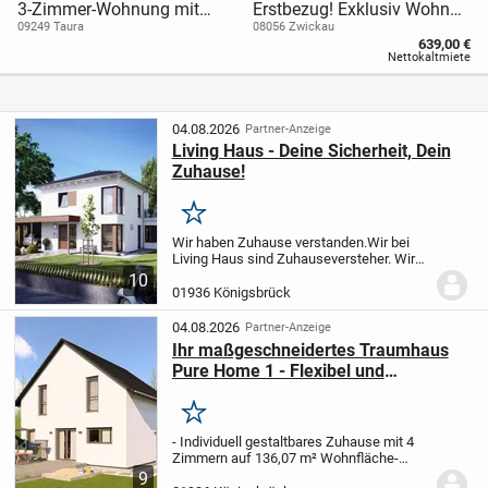
3-Zimmer-Wohnung mit
Erstbezug! Exklusiv Wohnen
Garage und Garten
mit Domblick
09249 Taura
08056 Zwickau
639,00 €
Nettokaltmiete
04.08.2026
Partner-Anzeige
Living Haus - Deine Sicherheit, Dein
Zuhause!
Merken
Wir haben Zuhause verstanden.
Wir bei
Living Haus sind Zuhauseversteher. Wir
sind Problemlöser, Konzeptdenker, Könner
10
und Macher. Wir bei Living Haus sind der
01936 Königsbrück
Wegweiser und helfende Hand, damit
unsere...
04.08.2026
Partner-Anzeige
Ihr maßgeschneidertes Traumhaus
Pure Home 1 - Flexibel und
nachhaltig
Merken
- Individuell gestaltbares Zuhause mit 4
Zimmern auf 136,07 m² Wohnfläche
-
Zwei Etagen mit drei Schlafzimmern,
9