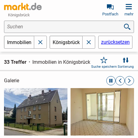
Postfach
mehr
Königsbrück
Suchen
zurücksetzen
Immobilien
Königsbrück
schließen
schließen
33 Treffer
Immobilien in Königsbrück
Suche speichern
Sortierung
Galerie
automatische R
zurückblät
weite