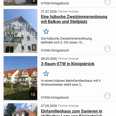
6
Stellplatz verkauft werden. Alle
01936 Königsbrück
Wohnungen haben Balkon und Stellplatz
sowie ein Kellerabteil....
21.07.2026
Partner-Anzeige
Eine hübsche Zweizimmerwohnung
mit Balkon und Stellplatz
Merken
Die hübsche Zweizimmerwohnung
befindet sich 2. OG eines 16
Familienhauses. 1993 wurde das Haus
5
erbaut und liegt in einer ruhigen
01936 Königsbrück
Anliegerstraße direkt am Wald. Im Keller
hat man auch die Möglichkeit...
08.05.2026
Partner-Anzeige
3-Raum-ETW in Königsbrück
Merken
In einem kleinen Mehrfamilienhaus mit 9
Wohneinheiten steht eine 3
Zimmerwohnung zum Verkauf. Der
Balkon ist nach Süden ausgerichtet. Das
10
Objekt wird größtenteils von langjährigen
01936 Königsbrück
Mietern bewohnt. Zu...
07.05.2026
Partner-Anzeige
Einfamilienhaus zum Sanieren in