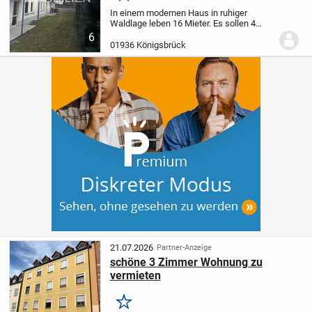
In einem modernen Haus in ruhiger
Waldlage leben 16 Mieter. Es sollen 4
kleine Wohnungen mit Balkon und
6
Stellplatz verkauft werden. Alle
01936 Königsbrück
Wohnungen haben Balkon und Stellplatz
sowie ein Kellerabteil....
21.07.2026
Partner-Anzeige
schöne 3 Zimmer Wohnung zu
vermieten
Merken