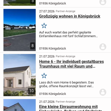
5
Wohneinheiten unter einem Dach bietet
01936 Königsbrück
dieses Haus ein besonderes Konzept: Die
zweite Wohneinheit befindet sich in...
27.07.2026
Partner-Anzeige
Großzügig wohnen in Königsbrück
Merken
Auf euch wartet das perfekt geplante
Einfamilienhaus mit fünf Schlafzimmern!
Dafür genügen rund 138 m² Wohnfläche
auf 9,8 x 9,1 Metern! So funktioniert es
8
perfekt, wenn auf zwei Ebenen optimal
01936 Königsbrück
geplant...
21.07.2026
Partner-Anzeige
Home 6 - Ihr individuell gestaltbares
Traumhaus mit viel Raum und
Komfort
Merken
Lass dich vom Home 6 begeistern. Das
große, offene Raumkonzept lässt viel
Spielraum, um deinen eigenen Wohnstil
10
zu verwirklichen. Das Erdgeschoss bildet
01936 Königsbrück
eine kombinierte Einheit aus
Wohnbereich,...
21.07.2026
Partner-Anzeige
Eine kleine Einraumwohnung mit