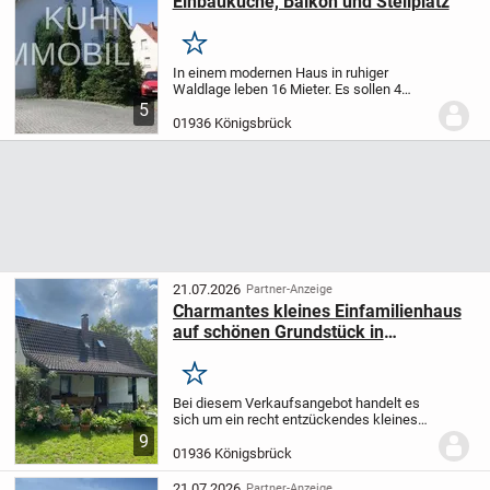
Einbauküche, Balkon und Stellplatz
Merken
In einem modernen Haus in ruhiger
Waldlage leben 16 Mieter. Es sollen 4
kleine Wohnungen mit Balkon und
5
Stellplatz verkauft werden. Alle
01936 Königsbrück
Wohnungen haben Balkon und Stellplatz
sowie ein Kellerabteil....
21.07.2026
Partner-Anzeige
Charmantes kleines Einfamilienhaus
auf schönen Grundstück in
Königsbrück
Merken
Bei diesem Verkaufsangebot handelt es
sich um ein recht entzückendes kleines
Einfamilienhaus, ideal für 2 Personen mit
9
Nebengelass. Es befindet sich in einer
01936 Königsbrück
nahezu ruhigen und versteckten
Wohnlage...
21.07.2026
Partner-Anzeige