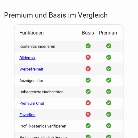
Premium und Basis im Vergleich
Funktionen
Basis
Premium
ja
ja
Kostenlos inserieren
nein
ja
Bildermix
nein
ja
Werbefreiheit
ja
ja
Anzeigenfilter
ja
ja
Unbegrenzte Nachrichten
nein
ja
Premium Chat
nein
ja
Favoriten
ja
ja
Profil kostenlos verifizieren
ja
ja
Profilnamen jährlich ändern