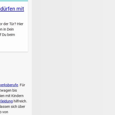
 dürfen mit
r der Tür? Hier
n in Dein
f Du beim
erksberufe
. Für
htwagen bis
ien mit Kindern
Kleidung
hilfreich.
lassen sich über
lb von