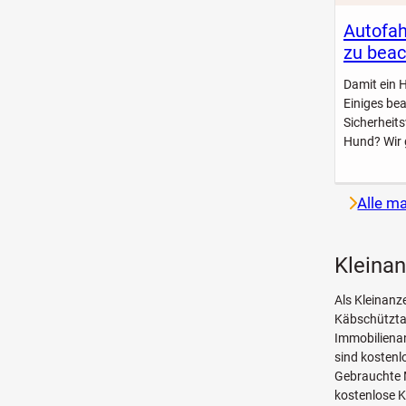
Autofah
zu beac
Damit ein 
Einiges be
Sicherheit
Hund? Wir 
Alle m
Kleinan
Als Kleinanz
Käbschütztal
Immobilienan
sind kosten
Gebrauchte 
kostenlose K