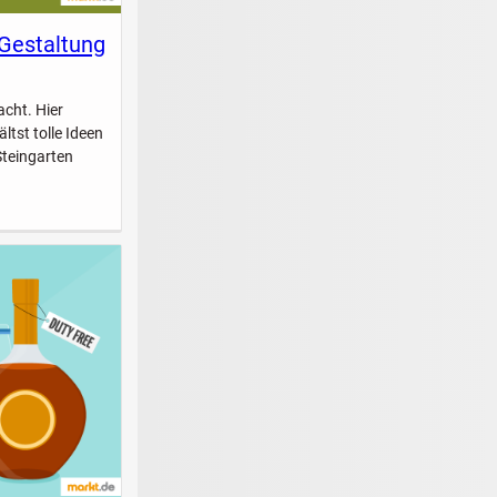
 Gestaltung
acht. Hier
ltst tolle Ideen
Steingarten