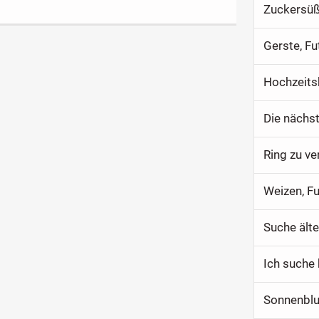
Zuckersüß
Gerste, Fu
Hochzeits
Ring zu v
Weizen, F
Suche ält
Ich suche 
Sonnenbl