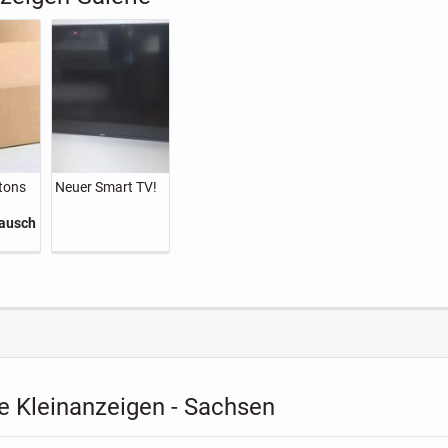
tons
Neuer Smart TV!
gsmat
ausch
e Kleinanzeigen - Sachsen