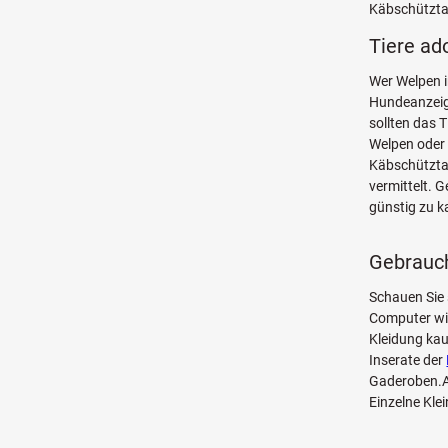
Käbschütztal
Tiere ad
Wer Welpen i
Hundeanzeige
sollten das 
Welpen oder 
Käbschützta
vermittelt. 
günstig zu k
Gebrauch
Schauen Sie 
Computer w
Kleidung kau
Inserate der
Gaderoben.Au
Einzelne Kle