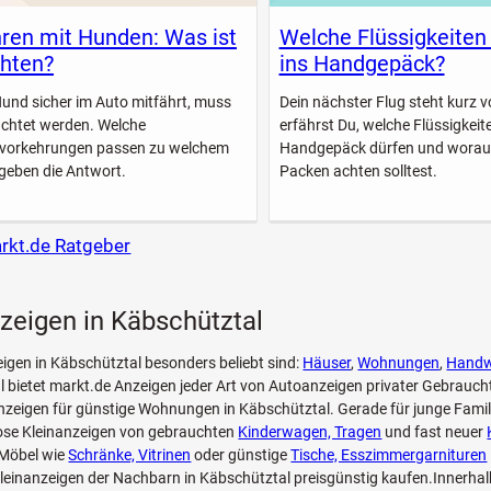
ren mit Hunden: Was ist
Welche Flüssigkeiten
hten?
ins Handgepäck?
Hund sicher im Auto mitfährt, muss
Dein nächster Flug steht kurz vo
achtet werden. Welche
erfährst Du, welche Flüssigkeite
svorkehrungen passen zu welchem
Handgepäck dürfen und worau
geben die Antwort.
Packen achten solltest.
arkt.de Ratgeber
zeigen in Käbschütztal
eigen in Käbschütztal besonders beliebt sind:
Häuser
,
Wohnungen
,
Handw
 bietet markt.de Anzeigen jeder Art von Autoanzeigen privater Gebrauc
zeigen für günstige Wohnungen in Käbschütztal. Gerade für junge Famil
lose Kleinanzeigen von gebrauchten
Kinderwagen, Tragen
und fast neuer
Möbel wie
Schränke, Vitrinen
oder günstige
Tische, Esszimmergarnituren
leinanzeigen der Nachbarn in Käbschütztal preisgünstig kaufen.Innerha