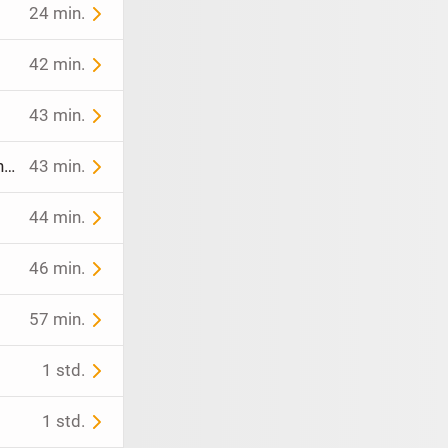
24 min.
42 min.
43 min.
Die nächste Hitzewelle kommt bestimmt- verkaufe neuen, unbenutzten Pool.
43 min.
44 min.
46 min.
57 min.
1 std.
1 std.