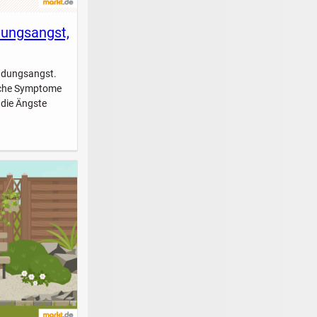
dungsangst,
indungsangst.
elche Symptome
 die Ängste