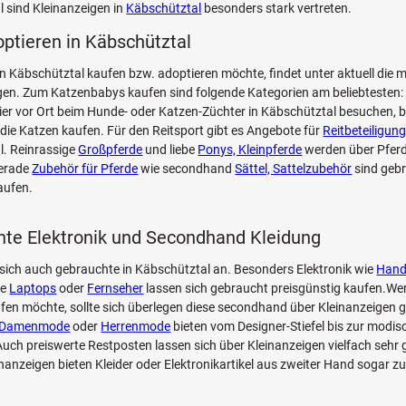
 sind Kleinanzeigen in
Käbschütztal
besonders stark vertreten.
optieren in Käbschütztal
n Käbschütztal kaufen bzw. adoptieren möchte, findet unter aktuell die 
n. Zum Katzenbabys kaufen sind folgende Kategorien am beliebtesten: 
Tier vor Ort beim Hunde- oder Katzen-Züchter in Käbschütztal besuchen, b
die Katzen kaufen. Für den Reitsport gibt es Angebote für
Reitbeteiligung
l. Reinrassige
Großpferde
und liebe
Ponys, Kleinpferde
werden über Pfer
Gerade
Zubehör für Pferde
wie secondhand
Sättel, Sattelzubehör
sind geb
aufen.
te Elektronik und Secondhand Kleidung
sich auch gebrauchte in Käbschütztal an. Besonders Elektronik wie
Hand
ie
Laptops
oder
Fernseher
lassen sich gebraucht preisgünstig kaufen.Wer
fen möchte, sollte sich überlegen diese secondhand über Kleinanzeigen g
Damenmode
oder
Herrenmode
bieten vom Designer-Stiefel bis zur modi
ch preiswerte Restposten lassen sich über Kleinanzeigen vielfach sehr 
inanzeigen bieten Kleider oder Elektronikartikel aus zweiter Hand sogar z