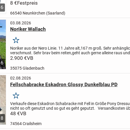
8 €
Festpreis
6
66540 Neunkirchen (Saarland)
03.08.2026
Noriker Wallach
Merken
Noriker aus der Nero Linie. 11 Jahre alt,167 m groß. Sehr anhängli
verschmust. Sehr brav beim reiten,geht auch gerne alleine raus und 
sehr zuverlässig. Auch für ängstliche Reiter...
2.900 €
VB
6
35075 Gladenbach
02.08.2026
Fellschabracke Eskadron Glossy Dunkelblau PD
Merken
Verkaufe diese Eskadron Schabracke mit Fell in Größe Pony Dressu
nicht so oft genutzt und so gut es geht geputzt.
Versandkosten ü
der Käufer.
48 €
VB
Da Privatverkauf keine Garantie,...
8
74564 Crailsheim