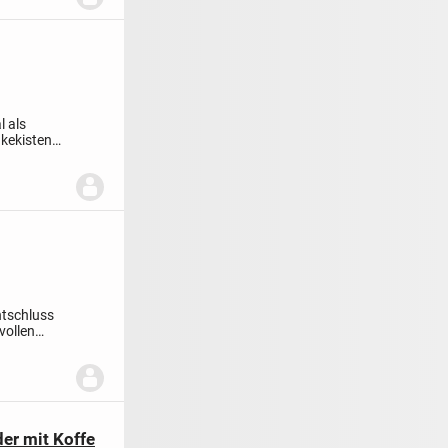
l als
kekisten
ntschluss
vollen
der mit Koffe