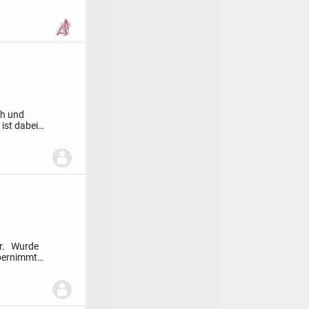
ch und
ist dabei
r.
Wurde
bernimmt