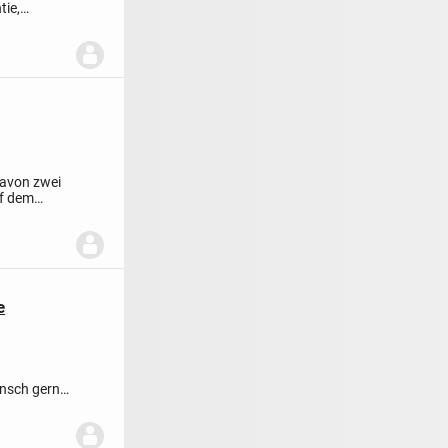
tie,
davon zwei
uf dem
e
unsch gerne
m...