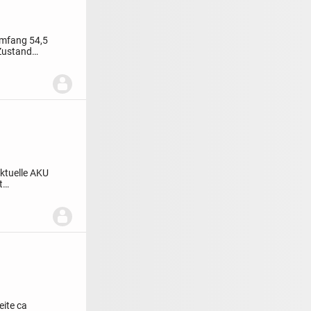
mfang 54,5
Zustand
aktuelle AKU
t
eite ca