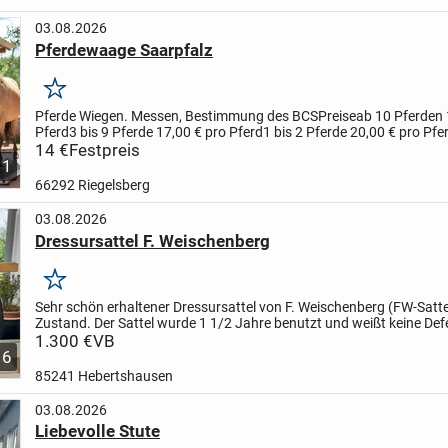
03.08.2026
Pferdewaage Saarpfalz
Merken
Pferde Wiegen. Messen, Bestimmung des BCS
Preise
ab 10 Pferden 
Pferd
3 bis 9 Pferde 17,00 € pro Pferd
1 bis 2 Pferde 20,00 € pro Pfe
14 €
Festpreis
1
66292 Riegelsberg
03.08.2026
Dressursattel F. Weischenberg
Merken
Sehr schön erhaltener Dressursattel von F. Weischenberg (FW-Sattel
Zustand. Der Sattel wurde 1 1/2 Jahre benutzt und weißt keine Def
Das zeigen auch die Fotos. Sitzfläche 17" und...
1.300 €
VB
6
85241 Hebertshausen
03.08.2026
Liebevolle Stute