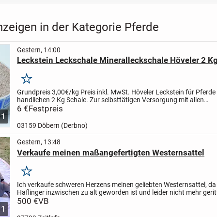
zeigen in der Kategorie Pferde
Gestern, 14:00
Leckstein Leckschale Mineralleckschale Höveler 2 Kg
Merken
Grundpreis 3,00€/kg
Preis inkl. MwSt.
Höveler Leckstein für Pferde 
handlichen 2 Kg Schale.
Zur selbsttätigen Versorgung mit allen
lebenswichtigen Mineralien und Spurenelementen.
6 €
Festpreis
...
1
03159 Döbern (Derbno)
Gestern, 13:48
Verkaufe meinen maßangefertigten Westernsattel
Merken
Ich verkaufe schweren Herzens meinen geliebten Westernsattel, da
Haflinger inzwischen zu alt geworden ist und leider nicht mehr ger
kann.
500 €
Der Sattel ist maßangefertigt, besteht aus...
VB
11