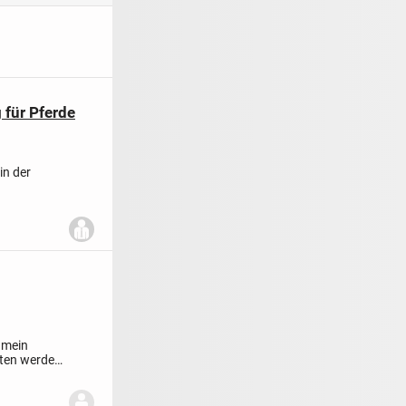
 für Pferde
in der
 mein
itten werden