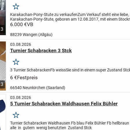
Merken
Karakachan-Pony-Stute zu verkaufen
Zum Verkauf steht eine liebe,
Karakachan-Pony-Stute, geboren am 12.08.2017, mit einem Stoc
146 cm und brauner Fellfarbe.
6.000 €
VB
Die Stute ist freizeitmä...
3
88239 Wangen (Allgäu)
03.08.2026
Turnier Schabracken 3 Stck
Merken
3 Turnier Schabracken
Fb weiss
Sie sind in einem super Zustand
Stc
6 €
Festpreis
3
66540 Neunkirchen (Saarland)
03.08.2026
5 Turnier Schabracken Waldhausen Felix Bühler
Merken
Turnier Schabracken
Waldhausen
Fb blau
Felix Bühler
Fb hellbraun
alle in gutem wenig benutzten Zustand
Stck