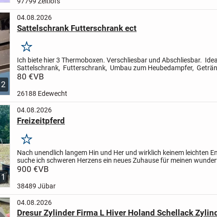
97799 Zeitlofs
04.08.2026
Sattelschrank Futterschrank ect
Merken
Ich biete hier 3 Thermoboxen. Verschliesbar und Abschliesbar. Idea
Sattelschrank, Futterschrank, Umbau zum Heubedampfer, Geträn
kühl halten ect. Hält alles trocken und sauber.
80 €
VB
Pre...
2
26188 Edewecht
04.08.2026
Freizeitpferd
Merken
Nach unendlich langem Hin und Her und wirklich keinem leichten E
suche ich schweren Herzens ein neues Zuhause für meinen wunder
Wallach (13 Jahre, ca. 1,78 m).
900 €
VB
Er bedeutet mir...
1
38489 Jübar
04.08.2026
Dresur Zylinder Firma L Hiver Holand Schellack Zylin