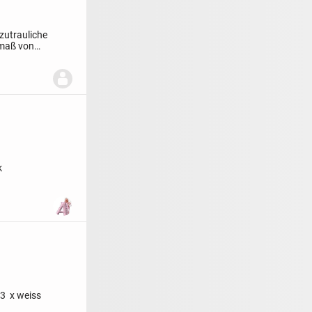
 zutrauliche
kmaß von
k
3 x weiss