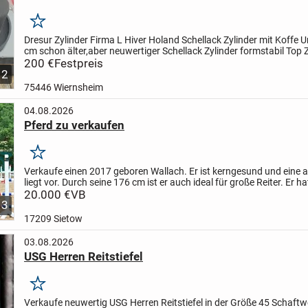
Merken
Dresur Zylinder Firma L Hiver Holand Schellack Zylinder mit Koffe
U
cm
schon älter,aber neuwertiger Schellack Zylinder
formstabil
Top 
Neupreis 1,500 DM
200 €
Festpreis
nur Abholung
Dresur...
12
75446 Wiernsheim
04.08.2026
Pferd zu verkaufen
Merken
Verkaufe einen 2017 geboren Wallach. Er ist kerngesund und eine 
liegt vor. Durch seine 176 cm ist er auch ideal für große Reiter. Er ha
Springprüfungen der Klasse L gewonnen und etliche...
20.000 €
VB
3
17209 Sietow
03.08.2026
USG Herren Reitstiefel
Merken
Verkaufe neuwertig USG Herren Reitstiefel in der Größe 45 Schaftw