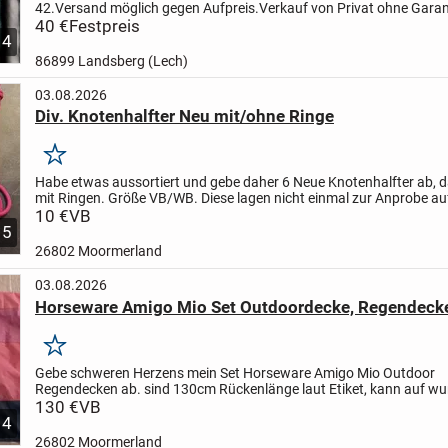
42.
Versand möglich gegen Aufpreis.
Verkauf von Privat ohne Garan
Gewährleistung, Sachmangelhaftung und Rücknahme.
40 €
Festpreis
4
86899 Landsberg (Lech)
03.08.2026
Div. Knotenhalfter Neu mit/ohne Ringe
Merken
Habe etwas aussortiert und gebe daher 6 Neue Knotenhalfter ab, 
mit Ringen. Größe VB/WB. Diese lagen nicht einmal zur Anprobe a
Pferd. Und sind teils sogar noch verpackt.
10 €
VB
Preis je...
5
26802 Moormerland
03.08.2026
Horseware Amigo Mio Set Outdoordecke, Regendeck
Merken
Gebe schweren Herzens mein Set Horseware Amigo Mio Outdoor
Regendecken ab.
sind 130cm Rückenlänge laut Etiket, kann auf w
nochmal genau messen. Die ältere Stabile Ausführung. Nicht mehr i
130 €
VB
4
26802 Moormerland