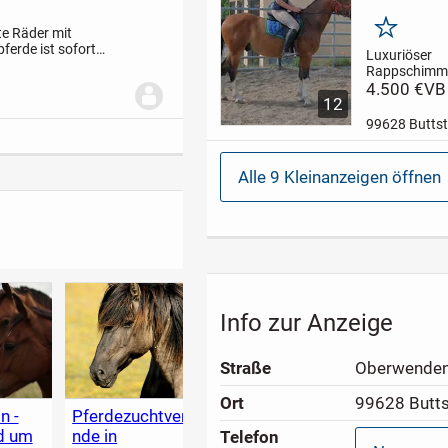
Durchgang, S
hinten je 1,5
Doppeltreppe
e Räder mit
Merken
zum...
ferde ist sofort
Luxuriöser
sche wurde in den
Rappschimme
im barock Ty
4.500 €
VB
12
und mensche
Sicher im
99628 Butts
Straßenverke
Gelände und 
leichtrittig.
Am
Alle 9 Kleinanzeigen öffnen
auch einspän
gefahren.
Opt
Hobbypferd..
Info zur Anzeige
Straße
Oberwenden
Ort
99628 Butts
n -
Pferdezuchtverbä
Pferdefotos für
Haust
nd um
nde in
den Verkauf:
und T
Telefon