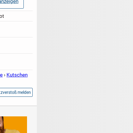
nzeigen
m Überblick
ot
de
›
Kutschen
zverstoß melden