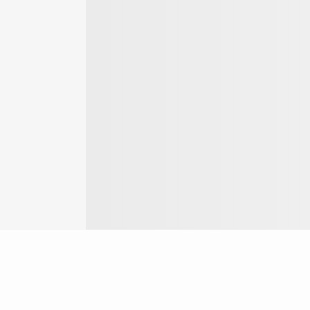
Login
ok