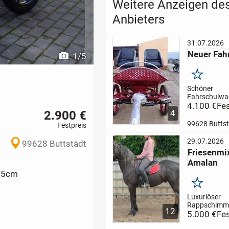
Weitere Anzeigen de
Anbieters
31.07.2026
Neuer Fah
1
/
5
Merken
Schöner
Fahrschulwag
mit 2 Schale
4.100 €
Fes
2.900 €
4
2 Staufächern
Pferde von 
99628 Butts
Festpreis
185cm
Spurb
150/160cm
29.07.2026
99628 Buttstädt
Räder:25/27 
Friesenmi
Straßenprofil
Amalan
hinten 100c
Scheibenbre
145cm
Bit...
Merken
Luxuriöser
Rappschimme
12
im barock Ty
5.000 €
Fes
und mensche