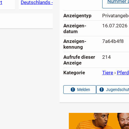
Nummer a
t
Deutschlands - A
Tipps für
A-Z i
bis Z
Kleinanzeigen
Anzeigen­typ
Privatangeb
Anzeigen­
16.07.2026
datum
Anzeigen­
7a64b4f8
kennung
Aufrufe dieser
214
Anzeige
Kategorie
Tiere
›
Pfer
Melden
Jugendschut