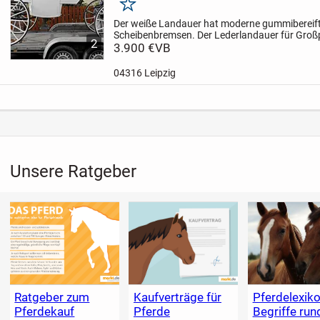
Merken
Der weiße Landauer hat moderne gummibereift
Scheibenbremsen.
Der Lederlandauer für Großp
2
fahrbereit und in einem guten Zustand.
3.900 €
VB
Die Kut
letzten Jahren...
04316 Leipzig
Unsere Ratgeber
Ratgeber zum
Kaufverträge für
Pferdelexiko
Pferdekauf
Pferde
Begriffe ru