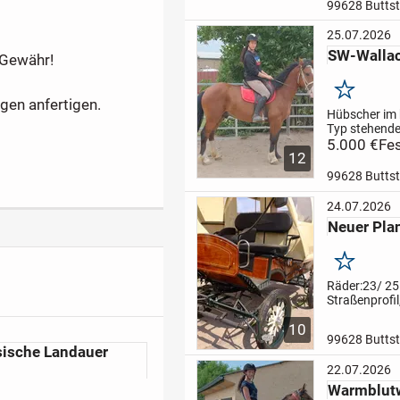
Sicher im
99628 Butts
Straßenverke
Gelände und 
25.07.2026
leichtrittig.
Am
SW-Walla
auch einspän
e Gewähr!
gefahren.
Opt
Hobbypferd..
Merken
gen anfertigen.
Hübscher im
Typ stehende
Sicher im
5.000 €
Fes
12
Straßenverke
Gelände zu re
99628 Butts
Dudek ist au
zweispännig 
24.07.2026
Optimales H
Neuer Pl
und auch für
Reitbetriebe 
Jahre,...
Merken
Räder:23/ 25 
Straßenprofil
Scheibenbre
10
Feststellbrem
99628 Butts
Kurbelbremse
sische Landauer
Elektrikanlag
22.07.2026
Innenbeleuch
Bocksitze mi
Warmblutw