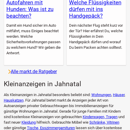
Autofahren mit
Welche Flüssigkeiten
Hunden: Was ist zu
dürfen mit ins
beachten?
Handgepäck?
Damit ein Hund sicher im Auto
Dein nächster Flug steht kurz vor
mitfährt, muss Einiges beachtet
der Tür? Hier erfährst Du, welche
werden. Welche
Flüssigkeiten in Dein
Sicherheitsvorkehrungen passen
Handgepäck dürfen und worauf
zu welchem Hund? Wir geben die
Du beim Packen achten solltest.
Antwort.
Alle markt.de Ratgeber
Kleinanzeigen in Jahnatal
Als Kleinanzeigen in Jahnatal besonders beliebt sind:
Wohnungen
,
Häuser
,
Hauskatzen
. Für Jahnatal bietet markt.de Anzeigen jeder Art von
Autoanzeigen privater Gebrauchtwagen bis Immobilienanzeigen für
günstige Wohnungen in Jahnatal. Gerade für junge Familien mit Kindern
sind kostenlose Kleinanzeigen von gebrauchten
Kinderwagen, Tragen
und
fast neuer
Kleidung
hilfreich. Gebrauchte Möbel wie
Schränke, Vitrinen
oder günstige
Tische, Esszimmergarnituren
lassen sich über kostenlose