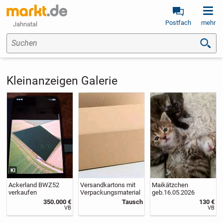
Postfach
mehr
Jahnatal
Suchen
Kleinanzeigen Galerie
KI
Ackerland BWZ52
Versandkartons mit
Maikätzchen
verkaufen
Verpackungsmaterial
geb.16.05.2026
350.000 €
Tausch
130 €
VB
VB