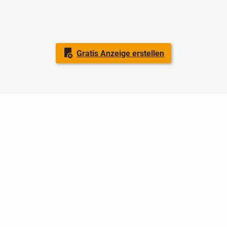
Gratis Anzeige erstellen
Nutzungsbedingungen
Datenschutz
Barrierefreiheit
Impressum
Kontakt
Hilfe
Sicherheit
Jugendschutz
Login
Konto löschen
Premium buchen
Abo kündigen
Ratgeber
Newsletter
Über uns
Jobs
Werbung
Facebook
Widget erstellen
markt.de
ist ein Angebot von © markt.de GmbH & Co. KG - Dein
Portal für kostenlose Kleinanzeigen aus Deutschland.