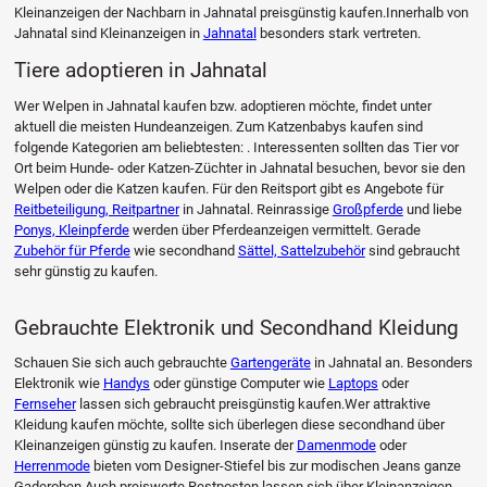
Kleinanzeigen der Nachbarn in Jahnatal preisgünstig kaufen.Innerhalb von
Jahnatal sind Kleinanzeigen in
Jahnatal
besonders stark vertreten.
Tiere adoptieren in Jahnatal
Wer Welpen in Jahnatal kaufen bzw. adoptieren möchte, findet unter
aktuell die meisten Hundeanzeigen. Zum Katzenbabys kaufen sind
folgende Kategorien am beliebtesten: . Interessenten sollten das Tier vor
Ort beim Hunde- oder Katzen-Züchter in Jahnatal besuchen, bevor sie den
Welpen oder die Katzen kaufen. Für den Reitsport gibt es Angebote für
Reitbeteiligung, Reitpartner
in Jahnatal. Reinrassige
Großpferde
und liebe
Ponys, Kleinpferde
werden über Pferdeanzeigen vermittelt. Gerade
Zubehör für Pferde
wie secondhand
Sättel, Sattelzubehör
sind gebraucht
sehr günstig zu kaufen.
Gebrauchte Elektronik und Secondhand Kleidung
Schauen Sie sich auch gebrauchte
Gartengeräte
in Jahnatal an. Besonders
Elektronik wie
Handys
oder günstige Computer wie
Laptops
oder
Fernseher
lassen sich gebraucht preisgünstig kaufen.Wer attraktive
Kleidung kaufen möchte, sollte sich überlegen diese secondhand über
Kleinanzeigen günstig zu kaufen. Inserate der
Damenmode
oder
Herrenmode
bieten vom Designer-Stiefel bis zur modischen Jeans ganze
Gaderoben.Auch preiswerte Restposten lassen sich über Kleinanzeigen