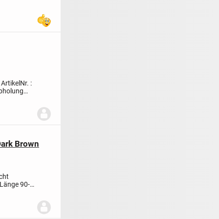
.
ArtikelNr. :
bholung
Dark Brown
cht
 Länge 90-