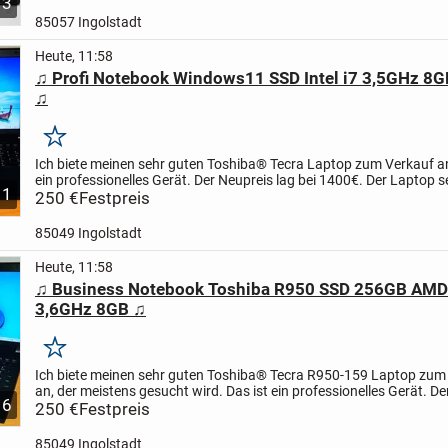
3
85057 Ingolstadt
Heute, 11:58
♫ Profi Notebook Windows11 SSD Intel i7 3,5GHz 8
♫
Merken
Ich biete meinen sehr guten Toshiba® Tecra Laptop zum Verkauf an
ein professionelles Gerät. Der Neupreis lag bei 1400€. Der Laptop s
11
aus. Technisch ist er auch top. Auch ist...
250 €
Festpreis
85049 Ingolstadt
Heute, 11:58
♫ Business Notebook Toshiba R950 SSD 256GB AMD I
3,6GHz 8GB ♫
Merken
Ich biete meinen sehr guten Toshiba® Tecra R950-159 Laptop zum
an, der meistens gesucht wird. Das ist ein professionelles Gerät. D
6
lag über 1500€. Heute sind Preise über 400€ sogar...
250 €
Festpreis
85049 Ingolstadt