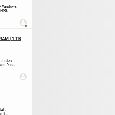
D, Windows
e N95
Benutzer ist online
 RAM | 1 TB
kstation
and.
Das
tatur
t
mit