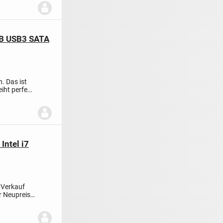
GB USB3 SATA
. Das ist
eiht perfekt
ntel i7
 Verkauf
er Neupreis