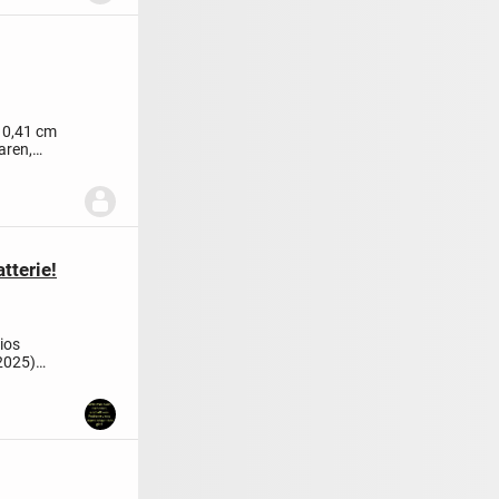
t 0,41 cm
aren,
tterie!
ios
 2025)