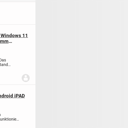
I Windows 11
5 mm
 Das
stand
ndroid iPAD
m
unktioniert