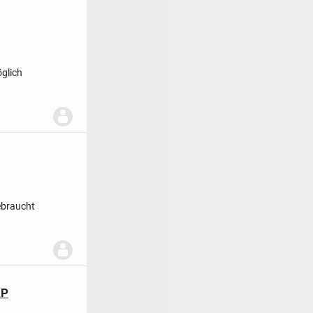
glich
ebraucht
XP