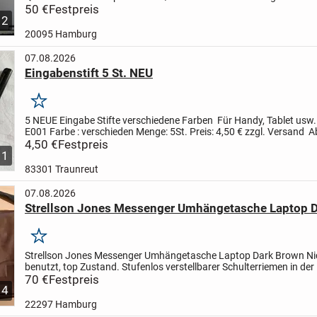
Netzteil !
50 €
Festpreis
2 x USB Anschluß
1 x VGA Anschluß
1 x Serial...
12
20095 Hamburg
07.08.2026
Eingabenstift 5 St. NEU
Merken
5 NEUE Eingabe Stifte verschiedene Farben
Für Handy, Tablet usw
E001
Farbe : verschieden
Menge: 5St.
Preis: 4,50 € zzgl. Versand
A
möglich nach Absprache.
4,50 €
Festpreis
Aus Tier und...
1
83301 Traunreut
07.08.2026
Strellson Jones Messenger Umhängetasche Laptop 
Merken
Strellson Jones Messenger Umhängetasche Laptop Dark Brown
Ni
benutzt, top Zustand.
Stufenlos verstellbarer Schulterriemen in der
162 cm aus Ripstop.
70 €
Festpreis
Zentralfach schließt mit...
4
22297 Hamburg