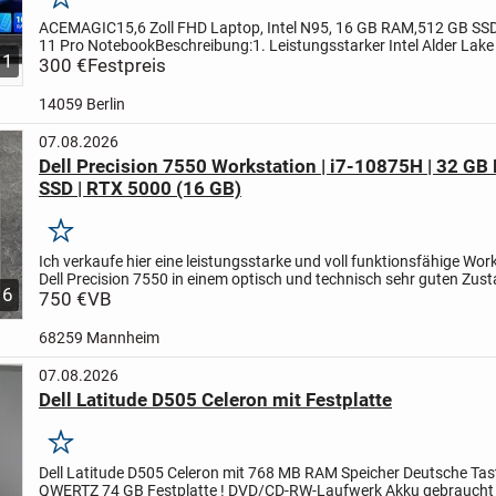
Merken
ACEMAGIC
15,6 Zoll FHD Laptop, Intel N95, 16 GB RAM,512 GB SS
11 Pro Notebook
Beschreibung:
1. Leistungsstarker Intel Alder Lak
1
Prozessor (12. Gen.)
300 €
Festpreis
Der ACEMAGIC LX15 laptop läuft mit...
14059 Berlin
07.08.2026
Dell Precision 7550 Workstation | i7-10875H | 32 GB
SSD | RTX 5000 (16 GB)
Merken
Ich verkaufe hier eine leistungsstarke und voll funktionsfähige Wor
Dell Precision 7550 in einem optisch und technisch sehr guten Zust
6
Gerät eignet sich ideal für anspruchsvolle...
750 €
VB
68259 Mannheim
07.08.2026
Dell Latitude D505 Celeron mit Festplatte
Merken
Dell Latitude D505 Celeron
mit 768 MB RAM Speicher
Deutsche Tas
QWERTZ
74 GB Festplatte !
DVD/CD-RW-Laufwerk
Akku gebrauch