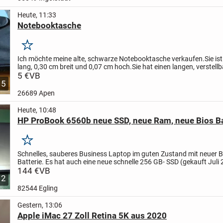
Heute, 11:33
Notebooktasche
Merken
Ich möchte meine alte, schwarze Notebooktasche verkaufen.
Sie is
lang, 0,30 cm breit und 0,07 cm hoch.
Sie hat einen langen, verstellb
abnehmbaren Schulterriemen
5 €
VB
durch lange Liegezeit...
5
26689 Apen
Heute, 10:48
HP ProBook 6560b neue SSD, neue Ram, neue Bios Ba
Merken
Schnelles, sauberes Business Laptop im guten Zustand mit neuer B
Batterie. Es hat auch eine neue schnelle 256 GB- SSD (gekauft Juli
sowie neue RAM bekommen und läuft nun wieder richtig flott....
144 €
VB
12
82544 Egling
Gestern, 13:06
Apple iMac 27 Zoll Retina 5K aus 2020