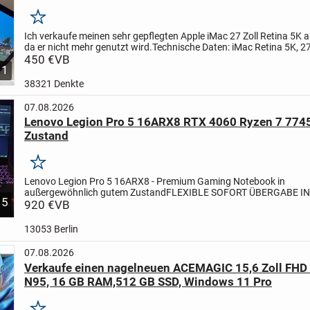
Merken
Ich verkaufe meinen sehr gepflegten Apple iMac 27 Zoll Retina 5K 
da er nicht mehr genutzt wird.
Technische Daten:
iMac Retina 5K, 27
(2020)
450 €
Prozessor: 3,1 GHz 6-Core Intel Core i5
VB
...
1
38321 Denkte
07.08.2026
Lenovo Legion Pro 5 16ARX8 RTX 4060 Ryzen 7 774
Zustand
Merken
Lenovo Legion Pro 5 16ARX8 - Premium Gaming Notebook in
außergewöhnlich gutem Zustand
FLEXIBLE SOFORT ÜBERGABE IN
5
MÖGLICH - AUCH ABENDS, NACHTS ODER FRÜH MORGENS NAC
920 €
VB
ABSPRACHE!
Das Gerät ist...
13053 Berlin
07.08.2026
Verkaufe einen nagelneuen ACEMAGIC 15,6 Zoll FHD L
N95, 16 GB RAM,512 GB SSD, Windows 11 Pro