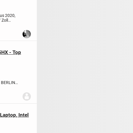
aus 2020,
 Zoll
5HX - Top
 BERLIN
H
aptop, Intel