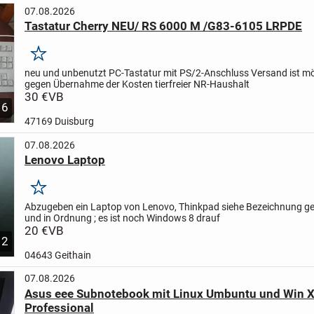
07.08.2026
Tastatur Cherry NEU/ RS 6000 M /G83-6105 LRPDE
Merken
neu und unbenutzt
PC-Tastatur mit PS/2-Anschluss
Versand ist mö
gegen Übernahme der Kosten
tierfreier NR-Haushalt
30 €
VB
6
47169 Duisburg
07.08.2026
Lenovo Laptop
Merken
Abzugeben ein Laptop von Lenovo, Thinkpad siehe Bezeichnung g
und in Ordnung ; es ist noch Windows 8 drauf
20 €
VB
2
04643 Geithain
07.08.2026
Asus eee Subnotebook mit Linux Umbuntu und Win 
Professional