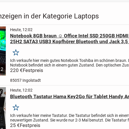
nzeigen in der Kategorie Laptops
Heute, 12:02
Notebook 8GB braun ☺ Office Intel SSD 250GB HDM
25H2 SATA3 USB3 Kopfhörer Bluetooth und Jack 3,
Anschluss
Merken
Ich verkaufe hier mein gutes Notebook Toshiba im schönen braun.
Notebook befindet sich in einem guten Zustand. Den optischen Zu
12
können Sie auf den originalen Bildern sehen. Auf dem Notebook...
220 €
Festpreis
85057 Ingolstadt
Heute, 12:02
Bluetooth Tastatur Hama Key2Go für Tablet Handy A
Merken
Ich verkaufe hier meine Tastatur. Die Tastatur befindet sich in eine
neuwertigen Zustand. Sie wurde nur 2-3 Mal benutzt. Die Tastatur f
fehlerfrei.
25 €
Festpreis
Nicht raucher Haushalt, keine...