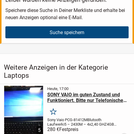
Speichere diese Suche in Deiner Merkliste und erhalte bei
neuen Anzeigen optional eine E-Mail.
Suche speichern
Weitere Anzeigen in der Kategorie
Laptops
Heute, 17:00
SONY VAIO im guten Zustand und
Funktioniert. Bitte nur Telefonische
Anfrage! Laptop ist noch Verfügbar!
Merken
Sony Vaio PCG-81412M
Blutooth
Laufwerk
i5 – 2430M – 4x2,40 GHZ
4GB
RAM
280 €
210 GB Festplatte
Festpreis
Win. 10 Home
5