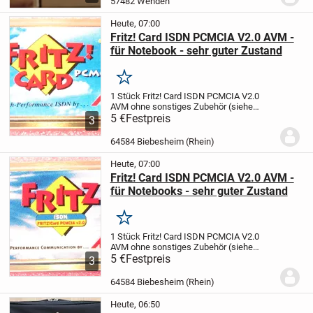
57482 Wenden
Touch-Funkti...
Heute, 07:00
Fritz! Card ISDN PCMCIA V2.0 AVM -
für Notebook - sehr guter Zustand
Merken
1 Stück
Fritz! Card ISDN PCMCIA V2.0
AVM
ohne sonstiges Zubehör (siehe
Fotos)
5 €
Festpreis
Zustand:
gebraucht, aber sehr gut
3
erhalten und voll funktionsfähig
(wird
wegen Systemumstellung nicht mehr...
64584 Biebesheim (Rhein)
Heute, 07:00
Fritz! Card ISDN PCMCIA V2.0 AVM -
für Notebooks - sehr guter Zustand
Merken
1 Stück
Fritz! Card ISDN PCMCIA V2.0
AVM
ohne sonstiges Zubehör (siehe
Fotos)
5 €
Festpreis
Zustand:
gebraucht, aber sehr gut
3
erhalten und voll funktionsfähig
(wird
wegen Systemumstellung nicht mehr...
64584 Biebesheim (Rhein)
Heute, 06:50