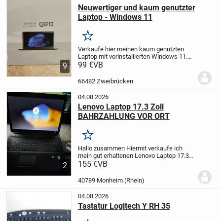
Neuwertiger und kaum genutzter
Laptop - Windows 11
Merken
Verkaufe hier meinen kaum genutzten
Laptop mit vorinstallierten Windows 11.
Das Geobook 140 hat höchstens zehn
99 €
VB
9
Betriebsstunden hinter sich.
Der Laptop
hat folgende Merkmale :
- 14 Zoll
- Intel...
66482 Zweibrücken
04.08.2026
Lenovo Laptop 17.3 Zoll
BAHRZAHLUNG VOR ORT
Merken
Hallo zusammen Hiermit verkaufe ich
mein gut erhaltenen Lenovo Laptop 17.3
Zoll der Laptop ist in einem guten Zustand
155 €
VB
2
der Laptop hat Windows 10 Home und hat
ein ein gebauten dvd CD Player wo
40789 Monheim (Rhein)
Mann...
04.08.2026
Tastatur Logitech Y RH 35