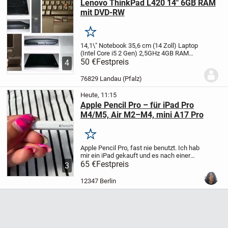
Lenovo ThinkPad L420 14" 6GB RAM
mit DVD-RW
Merken
14,1\" Notebook 35,6 cm (14 Zoll) Laptop
(Intel Core i5 2 Gen) 2,5GHz 4GB RAM
500GB HDD Intel HD 3000
50 €
Festpreis
Erleben Sie mit
4
dem Lenovo ThinkPad L420 eine
Kombination aus Eleganz und
76829 Landau (Pfalz)
Leistungsfähigkeit.
...
Heute, 11:15
Apple Pencil Pro – für iPad Pro
M4/M5, Air M2–M4, mini A17 Pro
Merken
Apple Pencil Pro, fast nie benutzt. Ich hab
mir ein iPad gekauft und es nach einer
Woche wieder zurückgegeben, aber den
65 €
Festpreis
3
Pencil hab ich noch.
Apple Pencil Pro,
almost never used. I bought an iPad
12347 Berlin
then...