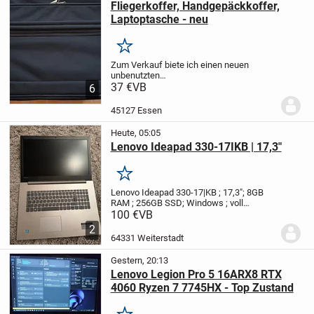
Fliegerkoffer, Handgepäckkoffer,
Laptoptasche - neu
Merken
Zum Verkauf biete ich einen neuen
unbenutzten
Fliegerkoffer/Handgepäckkoffer mit
37 €
VB
6
intrigierter herausnehmbarer
Laptoptasche an.
Gepäck und Laptopfach
45127 Essen
sind voneinander getrennt. Außerdem
besitzt der...
Heute, 05:05
Lenovo Ideapad 330-17IKB | 17,3"
Merken
Lenovo Ideapad 330-17|KB ; 17,3"; 8GB
RAM ; 256GB SSD; Windows ; voll
funktionsfähig
Ich verkaufe mein Lenovo
100 €
VB
Ideapad 330-17 KB in gutem technischen
2
Zustand.
Das Gerät funktioniert
64331 Weiterstadt
einwandfrei und...
Gestern, 20:13
Lenovo Legion Pro 5 16ARX8 RTX
4060 Ryzen 7 7745HX - Top Zustand