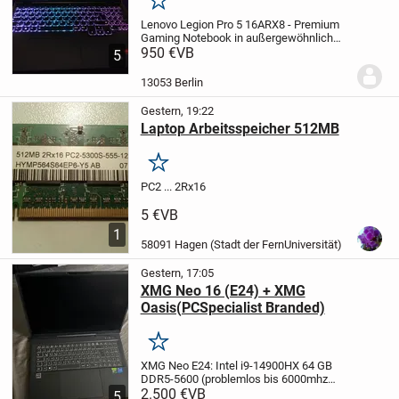
Merken
Lenovo Legion Pro 5 16ARX8 - Premium
Gaming Notebook in außergewöhnlich
gutem Zustand
950 €
VB
FLEXIBLE SOFORT
5
ÜBERGABE IN BERLIN MÖGLICH - AUCH
ABENDS, NACHTS ODER FRÜH
13053 Berlin
MORGENS NACH ABSPRACHE!
Das Gerät
ist...
Gestern, 19:22
Laptop Arbeitsspeicher 512MB
Merken
PC2 ... 2Rx16
5 €
VB
1
58091 Hagen (Stadt der FernUniversität)
Gestern, 17:05
XMG Neo 16 (E24) + XMG
Oasis(PCSpecialist Branded)
Merken
XMG Neo E24:
Intel i9-14900HX
64 GB
DDR5-5600 (problemlos bis 6000mhz
übertaktbar)
2.500 €
VB
2 TB NvME+1 TB NvME
5