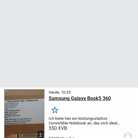
Heute, 10:25
Samsung Galayx Book5 360
Merken
Ich biete hier ein leistungsstarkes
Convertible-Notebook an, das sich ideal
für kreative Aufgaben und den mobilen
550 €
VB
Einsatz eignet. Es besticht durch sein
2
modernes Design und die praktische