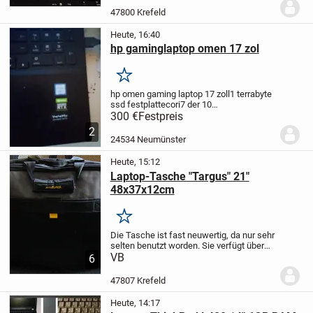
47800 Krefeld
Heute, 16:40
hp gaminglaptop omen 17 zol
Merken
hp omen gaming laptop 17 zoll
1 terrabyte
ssd festplatte
cori7 der 10
generation
geforce rtx2060
16 mb ram
300 €
Festpreis
ddr4
windows 11 home
2
24534 Neumünster
Heute, 15:12
Laptop-Tasche "Targus" 21"
48x37x12cm
Merken
Die Tasche ist fast neuwertig, da nur sehr
selten benutzt worden.
Sie verfügt über
viele, praktische Fächer.
VB
Die
6
Maße:ca.18x37x12cm, 21"
ABGABE
GEGEN GEBOT
Bitte schauen Sie sich
47807 Krefeld
gerne auch meine...
Heute, 14:17