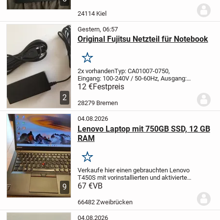
NVIDIA GeForce RTX 4090 Mobile
Garantie ist noch vorhanden bis zum
24114 Kiel
6.11.2026
zusammen mit...
Gestern, 06:57
Original Fujitsu Netzteil für Notebook
Merken
2x vorhanden
Typ: CA01007-0750,
Eingang: 100-240V / 50-60Hz, Ausgang:
16V 3,38A 90W, Steckergröße: 5.5mm *
12 €
Festpreis
2.5mm, Farbe: Schwarz, Artikelzustand:
2
Neu, Lieferumfang: 1 x Stromnetzteil mit
28279 Bremen
Anschlussstec...
04.08.2026
Lenovo Laptop mit 750GB SSD, 12 GB
RAM
Merken
Verkaufe hier einen gebrauchten Lenovo
T450S mit vorinstallierten und aktivierten
Windows 11.
67 €
VB
Der Laptop hat folgende
9
Merkmale :
- 14 Zoll (Auflösung
1920x1080)
- Intel Prozessor mit 2,60 GHz
66482 Zweibrücken
(Intel...
04.08.2026