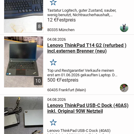
Merken
Tastatur Logitech, guter Zustand, sauber,
wenig benutzt, Nichtraucherhaushalt,
Besichtigung erwünscht, Verkaufspreis
12 €
Festpreis
12 € - Versand möglich (wird gut
8
verpackt) 8 € - Bezahlung: Bar, Paypal
80335 München
Befindet...
04.08.2026
Lenovo ThinkPad T14 G2 (refurbed )
incl.externen Brenner (neu)
Merken
Top und Restgarantie!
Verkaufe meinen
erst am 01.06.2026 gekauften Laptop. Der
Laptop funktioniert einwandfrei und
500 €
Festpreis
10
Garantieschein ist dabei sowie die
Rechnung. Der Laptop ist refurbed und
60435 Frankfurt (Main)
von einem...
04.08.2026
Lenovo ThinkPad USB-C Dock (40AS)
inkl. Original 90W Netzteil
Merken
Lenovo ThinkPad USB-C Dock (40AS)