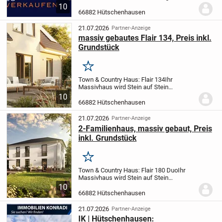
Materialien und außergewöhnlichen
10
Wohnkomfort auf beeindruckende Weise
66882 Hütschenhausen
vereint.
Dieses im Jahr 2021 errichtete
Einfamilienhaus bietet...
21.07.2026
Partner-Anzeige
massiv gebautes Flair 134, Preis inkl.
Grundstück
Merken
Town & Country Haus: Flair 134
Ihr
Massivhaus wird Stein auf Stein
gebaut.
Der Hauspreis bezieht sich auf ein
10
schlüsselfertiges Haus, das heißt Sie
66882 Hütschenhausen
müssen vor dem Einzug in Ihr Traumhaus
nur noch...
21.07.2026
Partner-Anzeige
2-Familienhaus, massiv gebaut, Preis
inkl. Grundstück
Merken
Town & Country Haus: Flair 180 Duo
Ihr
Massivhaus wird Stein auf Stein
gebaut.
Der Hauspreis bezieht sich auf ein
10
schlüsselfertiges Haus, das heißt Sie
66882 Hütschenhausen
müssen vor dem Einzug in Ihr Traumhaus
nur...
21.07.2026
Partner-Anzeige
IK | Hütschenhausen: