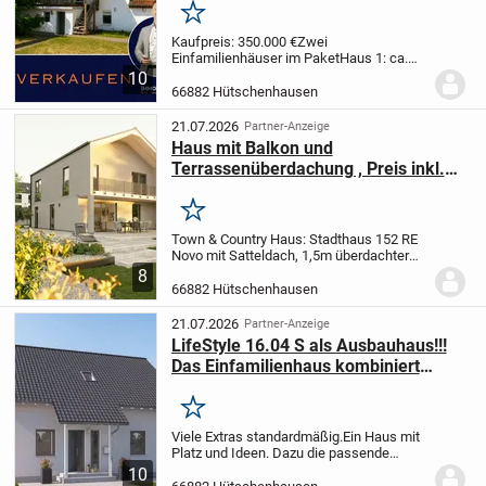
Grundstück
Merken
Kaufpreis: 350.000 €
Zwei
Einfamilienhäuser im Paket
Haus 1: ca.
127 m² Wohnfläche
Haus 2: ca. 95 m²
10
Wohnfläche
Gesamtwohnfläche: ca. 222
66882 Hütschenhausen
m²
Gesamtgrundstück: ca. 800
m²
Paketverkauf bevorzugt
Schaff...
21.07.2026
Partner-Anzeige
Haus mit Balkon und
Terrassenüberdachung , Preis inkl.
Grundstück, massiv
Merken
Town & Country Haus: Stadthaus 152 RE
Novo mit Satteldach, 1,5m überdachter
Terrasse und Balkon
Ihr Massivhaus wird
8
Stein auf Stein gebaut.
Der Hauspreis
66882 Hütschenhausen
bezieht sich auf ein schlüsselfertiges
Haus,...
21.07.2026
Partner-Anzeige
LifeStyle 16.04 S als Ausbauhaus!!!
Das Einfamilienhaus kombiniert
schönes Wohnen mit preisgünstigem
Bauen.
Merken
Viele Extras standardmäßig.
Ein Haus mit
Platz und Ideen. Dazu die passende
Bodenplatte.
Dieses attraktive
10
Niedrigenergiespar-Haus erfüllt alle