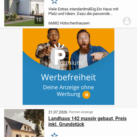
Merken
Viele Extras standardmäßig.
Ein Haus mit
Platz und Ideen. Dazu die passende
Bodenplatte.
Dieses attraktive
10
Niedrigenergiespar-Haus erfüllt alle
66882 Hütschenhausen
Anforderungen, die eine Familie an Platz
und Ausstattun...
21.07.2026
Partner-Anzeige
Landhaus 142 massiv gebaut, Preis
inkl. Grundstück