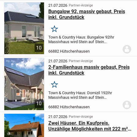
Einzug...
21.07.2026
Partner-Anzeige
Bungalow 92, massiv gebaut, Preis
inkl. Grundstück
Merken
Town & Country Haus: Bungalow 92
Ihr
Massivhaus wird Stein auf Stein
gebaut.
Der Hauspreis bezieht sich auf ein
10
schlüsselfertiges Haus, das heißt Sie
66882 Hütschenhausen
müssen vor dem Einzug in Ihr Traumhaus
nur noch...
21.07.2026
Partner-Anzeige
2-Familienhaus massiv gebaut, Preis
inkl. Grundstück
Merken
Town & Country Haus: Domizil 192
Ihr
Massivhaus wird Stein auf Stein
gebaut.
Der Hauspreis bezieht sich auf ein
10
schlüsselfertiges Haus, das heißt Sie
66882 Hütschenhausen
müssen vor dem Einzug in Ihr Traumhaus
nur noch...
21.07.2026
Partner-Anzeige
Zwei Häuser. Ein Kaufpreis.
Unzählige Möglichkeiten mit 222 m²
Wohnfläche auf ca. 800 m²