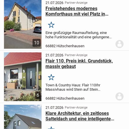
Sie drei...
21.07.2026
Partner-Anzeige
Freistehendes modernes
Komforthaus mit viel Platz in
Hütschenhausen
Merken
Eine großzügige Raumaufteilung, eine
hohe Funktionalität und eine gelungene
Architektur kennzeichnen dieses
10
moderne Komforthaus, das im Jahr 2006
66882 Hütschenhausen
in schöner und ruhiger Wohnlage von
Hütschenhausen...
21.07.2026
Partner-Anzeige
Flair 110, Preis inkl. Grundstück,
massiv gebaut
Merken
Town & Country Haus: Flair 110
Ihr
Massivhaus wird Stein auf Stein
gebaut.
Der Hauspreis bezieht sich auf ein
6
schlüsselfertiges Haus, das heißt Sie
66882 Hütschenhausen
müssen vor dem Einzug in Ihr Traumhaus
nur noch...
21.07.2026
Partner-Anzeige
Klare Architektur, ein zeitloses
Satteldach und eine intelligente
Raumaufteilung LS.13.02.S