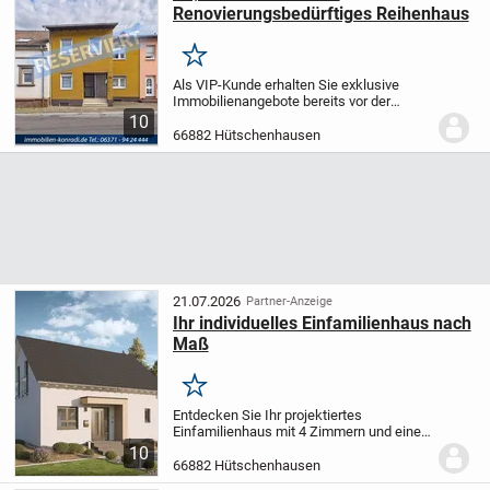
Renovierungsbedürftiges Reihenhaus
Merken
Als VIP-Kunde erhalten Sie exklusive
Immobilienangebote bereits vor der
offiziellen Veröffentlichung!
Lassen Sie
10
sich diesen Vorteil nicht entgehen und
66882 Hütschenhausen
treten Sie unserer Telegram-Gruppe bei:...
21.07.2026
Partner-Anzeige
Ihr individuelles Einfamilienhaus nach
Maß
Merken
Entdecken Sie Ihr projektiertes
Einfamilienhaus mit 4 Zimmern und einer
Wohnfläche von 142,23 m², das komplett
10
nach Ihren persönlichen Vorstellungen
66882 Hütschenhausen
gestaltet wird. Auf zwei Etagen erwarten