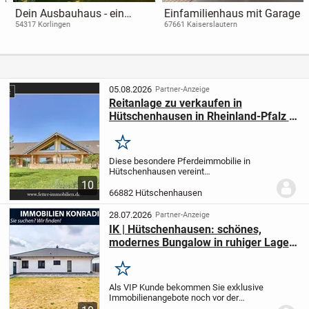
Dein Ausbauhaus - ein
Einfamilienhaus mit Garage
Projekt, das verbindet |
54317 Korlingen
67661 Kaiserslautern
massa haus
05.08.2026
Partner-Anzeige
Reitanlage zu verkaufen in
Hütschenhausen in Rheinland-Pfalz –
stilvolles & energieeffizientes
Wohnen inklusive!
Merken
Diese besondere Pferdeimmobilie in
Hütschenhausen vereint
energieeffizientes Wohnen, moderne
10
Pferdehaltung und großzügige Freiflächen
66882 Hütschenhausen
auf rund 5,5 Hektar im Eigentum. Das
2015 errichtete Blockhaus...
28.07.2026
Partner-Anzeige
IK | Hütschenhausen: schönes,
modernes Bungalow in ruhiger Lage
mit Garten
Merken
Als VIP Kunde bekommen Sie exklusive
Immobilienangebote noch vor der
offiziellen Veröffentlichung!! Lassen Sie