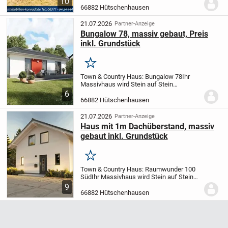
10
sich diesen Vorteil nicht entgehen und
66882 Hütschenhausen
treten Sie unserer Telegramm Gruppe
unter: http://...
21.07.2026
Partner-Anzeige
Bungalow 78, massiv gebaut, Preis
inkl. Grundstück
Merken
Town & Country Haus: Bungalow 78
Ihr
Massivhaus wird Stein auf Stein
gebaut.
Der Hauspreis bezieht sich auf ein
6
schlüsselfertiges Haus, das heißt Sie
66882 Hütschenhausen
müssen vor dem Einzug in Ihr Traumhaus
nur noch...
21.07.2026
Partner-Anzeige
Haus mit 1m Dachüberstand, massiv
gebaut inkl. Grundstück
Merken
Town & Country Haus: Raumwunder 100
Süd
Ihr Massivhaus wird Stein auf Stein
gebaut.
Der Hauspreis bezieht sich auf ein
9
schlüsselfertiges Haus, das heißt Sie
66882 Hütschenhausen
müssen vor dem Einzug in Ihr
Traumhaus...