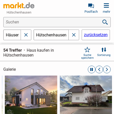
Postfach
mehr
Hütschenhausen
Suchen
zurücksetzen
Häuser
Hütschenhausen
schließen
schließen
54 Treffer
Haus kaufen in
Hütschenhausen
Suche
Sortierung
speichern
Galerie
automatische R
zurückblät
weite