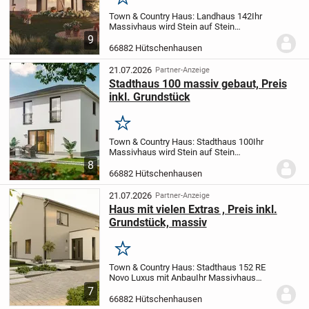
Merken
Town & Country Haus: Landhaus 142
Ihr
Massivhaus wird Stein auf Stein
gebaut.
Der Hauspreis bezieht sich auf ein
9
schlüsselfertiges Haus, das heißt Sie
66882 Hütschenhausen
müssen vor dem Einzug in Ihr Traumhaus
nur noch...
21.07.2026
Partner-Anzeige
Stadthaus 100 massiv gebaut, Preis
inkl. Grundstück
Merken
Town & Country Haus: Stadthaus 100
Ihr
Massivhaus wird Stein auf Stein
gebaut.
Der Hauspreis bezieht sich auf ein
8
schlüsselfertiges Haus, das heißt Sie
66882 Hütschenhausen
müssen vor dem Einzug in Ihr Traumhaus
nur...
21.07.2026
Partner-Anzeige
Haus mit vielen Extras , Preis inkl.
Grundstück, massiv
Merken
Town & Country Haus: Stadthaus 152 RE
Novo Luxus mit Anbau
Ihr Massivhaus
wird Stein auf Stein gebaut.
Der Hauspreis
7
bezieht sich auf ein schlüsselfertiges
66882 Hütschenhausen
Haus, das heißt Sie müssen vor dem