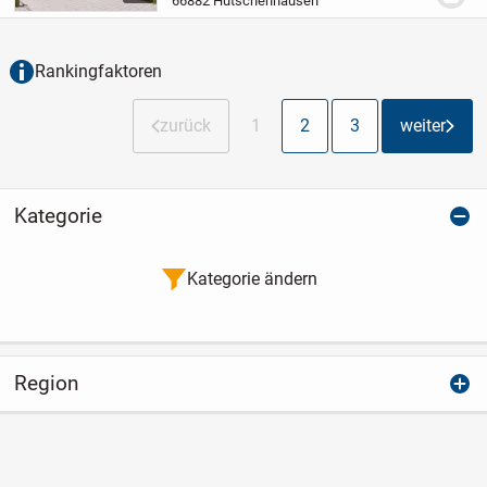
66882 Hütschenhausen
Anforderungen, die eine Familie an Platz
und Ausstattun...
Rankingfaktoren
zurück
1
2
3
weiter
Kategorie
Kategorie ändern
Region