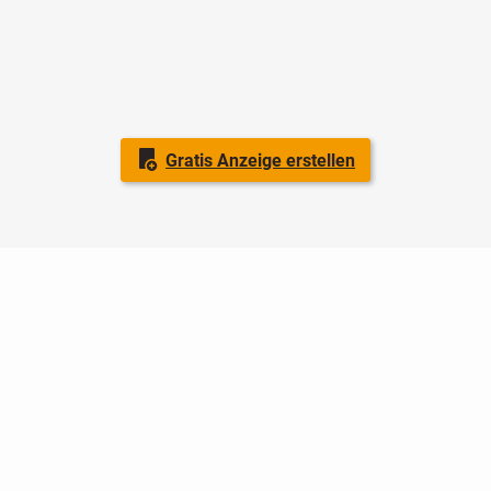
Gratis Anzeige erstellen
Nutzungsbedingungen
Datenschutz
Barrierefreiheit
Impressum
Kontakt
Hilfe
Sicherheit
Jugendschutz
Login
Konto löschen
Premium buchen
Abo kündigen
Ratgeber
Newsletter
Über uns
Jobs
Werbung
Facebook
Widget erstellen