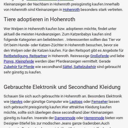
Kleinanzeigen der Nachbarn in Hohenroth preisgünstig kaufen.Innerhalb
von Hohenroth sind Kleinanzeigen in
Hohenroth
besonders stark vertreten.
Tiere adoptieren in Hohenroth
Wer Welpen in Hohenroth kaufen bzw. adoptieren möchte, findet unter
aktuell die meisten Hundeanzeigen. Zum Katzenbabys kaufen sind
folgende Kategorien am beliebtesten: . Interessenten sollten das Tier vor
Ort beim Hunde- oder Katzen-Züchter in Hohenroth besuchen, bevor sie
den Welpen oder die Katzen kaufen. Für den Reitsport gibt es Angebote für
Reitbeteiligung, Reitpartner
in Hohenroth. Reinrassige
Großpferde
und liebe
Ponys, Kleinpferde
werden über Pferdeanzeigen vermittelt. Gerade
Zubehör für Pferde
wie secondhand
Sättel, Sattelzubehör
sind gebraucht
sehr günstig zu kaufen.
Gebrauchte Elektronik und Secondhand Kleidung
Schauen Sie sich auch gebrauchte in Hohenroth an. Besonders Elektronik
wie
Handys
oder günstige Computer wie
Laptops
oder
Fernseher
lassen
sich gebraucht preisgünstig kaufen.Wer attraktive Kleidung kaufen
möchte, sollte sich überlegen diese secondhand über Kleinanzeigen
günstig zu kaufen. Inserate der
Damenmode
oder
Herrenmode
bieten vom
Designer-Stiefel bis zur modischen Jeans ganze Gaderoben.Auch