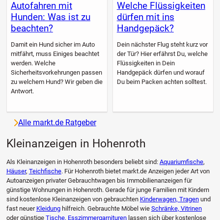
Autofahren mit
Welche Flüssigkeiten
Hunden: Was ist zu
dürfen mit ins
beachten?
Handgepäck?
Damit ein Hund sicher im Auto
Dein nächster Flug steht kurz vor
mitfährt, muss Einiges beachtet
der Tür? Hier erfährst Du, welche
werden. Welche
Flüssigkeiten in Dein
Sicherheitsvorkehrungen passen
Handgepäck dürfen und worauf
zu welchem Hund? Wir geben die
Du beim Packen achten solltest.
Antwort.
Alle markt.de Ratgeber
Kleinanzeigen in Hohenroth
Als Kleinanzeigen in Hohenroth besonders beliebt sind:
Aquariumfische
,
Häuser
,
Teichfische
. Für Hohenroth bietet markt.de Anzeigen jeder Art von
Autoanzeigen privater Gebrauchtwagen bis Immobilienanzeigen für
günstige Wohnungen in Hohenroth. Gerade für junge Familien mit Kindern
sind kostenlose Kleinanzeigen von gebrauchten
Kinderwagen, Tragen
und
fast neuer
Kleidung
hilfreich. Gebrauchte Möbel wie
Schränke, Vitrinen
oder günstige
Tische, Esszimmergarnituren
lassen sich über kostenlose