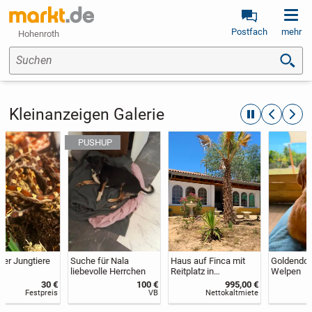
Postfach
mehr
Hohenroth
Suchen
Kleinanzeigen Galerie
automatische R
zurückblät
weite
Suche für Nala
Haus auf Finca mit
Goldendoodle F1
liebevolle Herrchen
Reitplatz in
Welpen
Andalusien zu
100 €
995,00 €
1.800 €
vermieten
VB
Nettokaltmiete
Festpreis